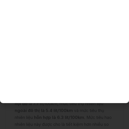
được khi nên chuyển từ đèn chiếu xa sang
đèn chiếu gần và ngược lại để không gây chói
mắt cho các phương tiện khác.
Nhờ có các trang bị an toàn này, Toyota Veloz
TOP 2023 giúp người dùng yên tâm hơn khi lái xe
trong mọi điều kiện thời tiết và đường sá. Xe cũng
có khả năng chịu va đập tốt nhờ khung gầm mới
được thiết kế để hấp thụ và phân tán lực va chạm
10. Mức tiêu hao nhiên liệu bao nhiêu?
Theo nhà sản xuất Toyota,
mức tiêu hao nhiên
liệu của xe Toyota Veloz TOP
2023 là 6.3
lít/100km1. Cụ thể, mức tiêu thụ nhiên liệu
trong
nội đô
là 7.7 lít/100km, mức tiêu thụ nhiên liệu
ngoài đô thị là 5.4 lít/100km
và mức tiêu thụ
nhiên liệu
hỗn hợp là 6.3 lít/100km
. Mức tiêu hao
nhiên liệu này được cho là tiết kiệm hơn nhiều so