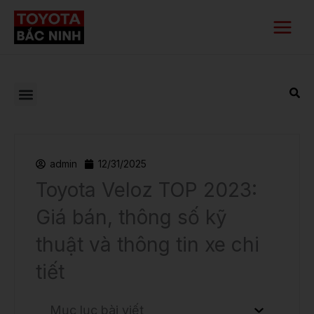
Nhảy
Main
tới
Menu
nội
dung
admin
12/31/2025
Toyota Veloz TOP 2023:
Giá bán, thông số kỹ
thuật và thông tin xe chi
tiết
Mục lục bài viết