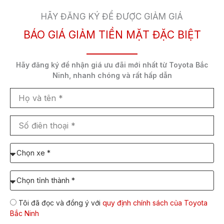
mù BSM, cảnh báo va chạm phía sau RCTA
HÃY ĐĂNG KÝ ĐỂ ĐƯỢC GIẢM GIÁ
và gói
Toyota Safety Sense
bao gồm cảnh
báo lệch làn đường LDA, hệ thống phanh
BÁO GIÁ GIẢM TIỀN MẶT ĐẶC BIỆT
khẩn cấp PCS và đèn pha tự động AHB.
Hãy đăng ký để nhận
giá ưu đãi mới nhất
từ Toyota Bắc
Động cơ xăng 1.5L 2NR-VE cho công suất
Ninh,
nhanh chóng và rất hấp dẫn
105 mã lực và mô-men xoắn 138 Nm, kết hợp
với hộp số vô cấp CVT cho khả năng vận
Họ
hành mạnh mẽ và tiết kiệm nhiên liệu.
và
tên
Số
Toyota Veloz TOP 2023 là một lựa chọn tuyệt vời
điên
cho những ai muốn sở hữu một chiếc xe MPV 7
thoại
Chọn
chỗ hiện đại, tiện nghi và an toàn với mức giá hợp
xe
lý.
cần
Chọn
báo
Tỉnh/TP
giá:
dự
Tôi đã đọc và đồng ý với
quy định chính sách của Toyota
định
Bắc Ninh
lăn