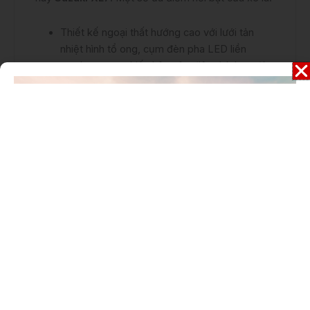
Thiết kế ngoại thất hướng cao với lưới tản
nhiệt hình tổ ong, cụm đèn pha LED liền
mạch, gương chiếu hậu gập điện tích hợp đèn
báo rẽ và cụm đèn hậu LED nối liền bằng
thanh LED.
Nội thất sang trọng với hai tone màu đen và
xám nhạt, chất liệu da pha nỉ cao cấp, màn
hình giải trí trung tâm 9 inch có kết nối không
dây với điện thoại thông minh, điều hòa tự
động một vùng và sạc không dây.
Trang bị an toàn hàng đầu phân khúc với 6 túi
khí, hệ thống chống bó cứng phanh ABS, hệ
thống kiểm soát ổn định thân xe VSC, hệ
thống kiểm soát lực kéo TRC, hệ thống hỗ
trợ khởi hành ngang dốc HAC, cảnh báo điểm