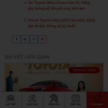
Xe Toyota Veloz Cross màu đỏ: Bảng
giá, thông số, khuyến mại, hình ảnh
Giá xe Toyota Veloz 2022 lăn bánh. Đánh
giá chi tiết, thông số kỹ thuật
BÀI VIẾT LIÊN QUAN
TIN HOẠT ĐỘNG
LÁI THỬ
BÁO GIÁ
ĐỊNH GIÁ
ĐẶT HẸN
GỌI NGAY