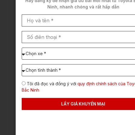
ngoại
Hãy đăng ký để nhận
giá ưu đãi mới nhất
từ Toyota 
Ninh,
nhanh chóng và rất hấp dẫn
hình
Họ
và
Đèn
Halogen
LED
tên
Số
trước
điên
thoại
Chọn
xe
Đèn tự
Có
Có
cần
động
Chọn
báo
bật/ Tắt
Tỉnh/TP
giá:
dự
Tôi đã đọc và đồng ý với
quy định chính sách của Toy
định
Bắc Ninh
lăn
Đèn
Không
Có
bánh
chiếu xa
LẤY GIÁ KHUYẾN MẠI
tự động
Đèn
Halogen
LED