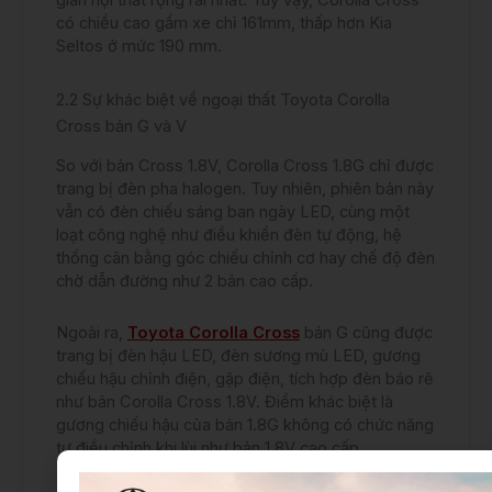
gian nội thất rộng rãi nhất. Tuy vậy, Corolla Cross
có chiều cao gầm xe chỉ 161mm, thấp hơn Kia
Seltos ở mức 190 mm.
2.2 Sự khác biệt về ngoại thất Toyota Corolla
Cross bản G và V
So với bản Cross 1.8V, Corolla Cross 1.8G chỉ được
trang bị đèn pha halogen. Tuy nhiên, phiên bản này
vẫn có đèn chiếu sáng ban ngày LED, cùng một
loạt công nghệ như điều khiển đèn tự động, hệ
thống cân bằng góc chiếu chỉnh cơ hay chế độ đèn
chờ dẫn đường như 2 bản cao cấp.
Ngoài ra,
Toyota Corolla Cross
bản G cũng được
trang bị đèn hậu LED, đèn sương mù LED, gương
chiếu hậu chỉnh điện, gập điện, tích hợp đèn báo rẽ
như bản Corolla Cross 1.8V. Điểm khác biệt là
gương chiếu hậu của bản 1.8G không có chức năng
tự điều chỉnh khi lùi như bản 1.8V cao cấp.