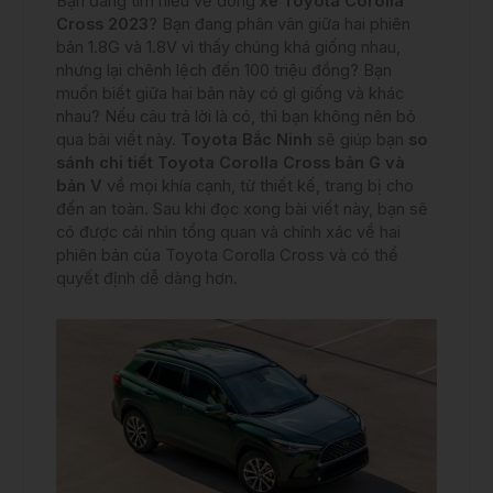
Bạn đang tìm hiểu về dòng
xe Toyota Corolla
Cross 2023
? Bạn đang phân vân giữa hai phiên
bản 1.8G và 1.8V vì thấy chúng khá giống nhau,
nhưng lại chênh lệch đến 100 triệu đồng? Bạn
muốn biết giữa hai bản này có gì giống và khác
nhau? Nếu câu trả lời là có, thì bạn không nên bỏ
qua bài viết này.
Toyota Bắc Ninh
sẽ giúp bạn
so
sánh chi tiết Toyota Corolla Cross bản G và
bản V
về mọi khía cạnh, từ thiết kế, trang bị cho
đến an toàn. Sau khi đọc xong bài viết này, bạn sẽ
có được cái nhìn tổng quan và chính xác về hai
phiên bản của Toyota Corolla Cross và có thể
quyết định dễ dàng hơn.