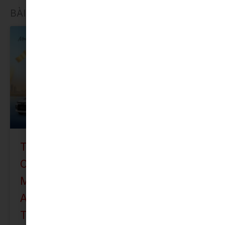
BÀI VIẾT LIÊN QUAN
ƯU ĐÃI
TOYOTA BẮC NINH TRIỂN KHAI
CHƯƠNG TRÌNH KHUYẾN MẠI CHO
MẪU XE VIOS, VELOZ CROSS,
AVANZA PREMIO VÀ YARIS CROSS
TRONG THÁNG 08/2024