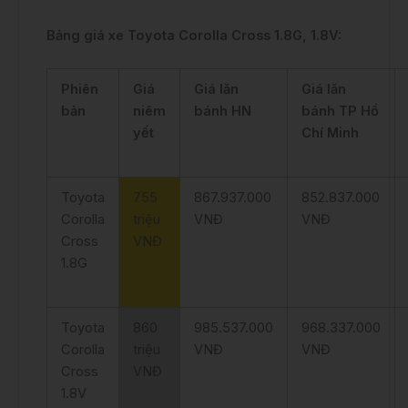
Bảng giá xe Toyota Corolla Cross 1.8G, 1.8V:
Phiên
Giá
Giá lăn
Giá lăn
bản
niêm
bánh HN
bánh TP Hồ
yết
Chí Minh
Toyota
755
867.937.000
852.837.000
Corolla
triệu
VNĐ
VNĐ
Cross
VNĐ
1.8G
Toyota
860
985.537.000
968.337.000
Corolla
triệu
VNĐ
VNĐ
Cross
VNĐ
1.8V