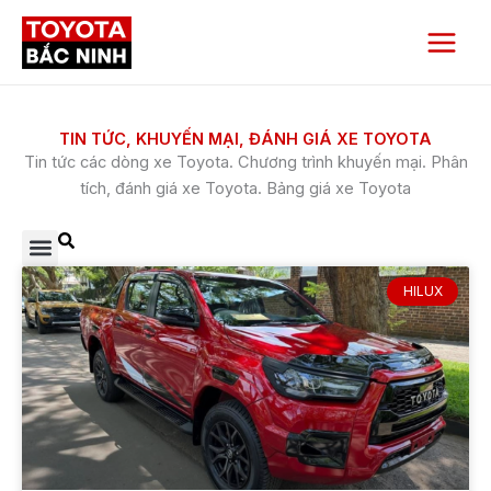
Nhảy
Main
tới
Menu
nội
dung
TIN TỨC, KHUYẾN MẠI, ĐÁNH GIÁ XE TOYOTA
​Tin tức các dòng xe Toyota. Chương trình khuyến mại. Phân
tích, đánh giá xe Toyota. Bảng giá xe Toyota
HILUX