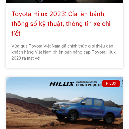
tên
Số
Toyota Hilux 2023: Giá lăn bánh,
điên
thoại
thông số kỹ thuật, thông tin xe chi
Chọn
xe
tiết
cần
Chọn
báo
Tỉnh/TP
Vừa qua Toyota Việt Nam đã chính thức giới thiệu đến
giá:
dự
khách hàng Việt Nam phiên bản nâng cấp Toyota Hilux
Tôi đã đọc và đồng ý với
quy định chính sách của Toyota
định
2023 ra mắt với
Bắc Ninh
lăn
bánh
LẤY GIÁ KHUYẾN MẠI
HILUX