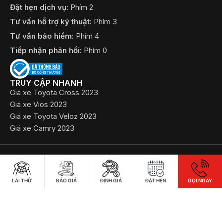
Đặt hẹn dịch vụ:
Phím 2
Tư vấn hỗ trợ kỹ thuật:
Phím 3
Tư vấn bảo hiểm:
Phím 4
Tiếp nhận phản hồi:
Phím 0
TRUY CẬP NHANH
Giá xe Toyota Cross 2023
Giá xe Vios 2023
Giá xe Toyota Veloz 2023
Giá xe Camry 2023
©2022 Bản quyền thuộc về Công ty TNHH Toyota Bắc Ninh
​Chính sách bảo mật thông tin
LÁI THỬ
BÁO GIÁ
ĐỊNH GIÁ
ĐẶT HẸN
GỌI NGAY