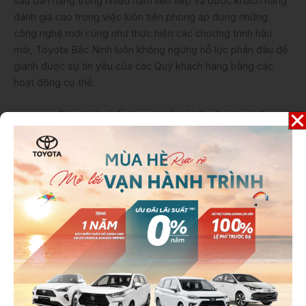
sau bán hàng trong nhiều năm liên tiếp và được khách hàng
đánh giá cao trong việc luôn tiên phong áp dụng những
công nghệ mới cũng như thực hiện các chương trình hậu
mãi, Toyota Bắc Ninh luôn không ngừng nỗ lực phấn đấu để
giành được sự tin yêu của các Quý khách hàng bằng các
hoạt đông cụ thể.
Cơ sở vật chất, trang thiết bị hiện đại theo tiêu
chuẩn Toyota: Các đại lý chính hãng của Toyota
đều được xây dựng với cơ sở vật chất hiện đại,
trang bị tiện nghi và thiết bị dụng cụ chuyên dụng,
được thiết kế đặc biệt dành riêng cho việc bảo
dưỡng và sửa chữa xe Toyota với chất lượng cao
nhất và trong thời gian ngắn nhất.
Nguồn nhân lực chuyên nghiệp: Với đội ngũ CVDV,
Kỹ thuật viên được đào tạo về kiến thức và kỹ
năng theo hệ thống Đào tạo bài bản và chuyên
nghiệp của Toyota (TEAM), Khách hàng sẽ hoàn
toàn yên tâm khi chiếc xe được chăm sóc tại các