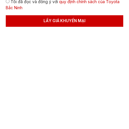
Tôi đã đọc và đồng ý với
quy định chính sách của Toyota
định
Bắc Ninh
lăn
bánh
LẤY GIÁ KHUYẾN MẠI