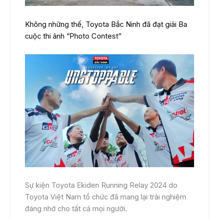
Tỉnh/TP
giá:
dự
Tôi đã đọc và đồng ý với
quy định chính sách của Toyota
định
Không những thế, Toyota Bắc Ninh đã đạt giải Ba
Bắc Ninh
lăn
cuộc thi ảnh “Photo Contest”
bánh
LẤY GIÁ KHUYẾN MẠI
Sự kiện Toyota Ekiden Running Relay 2024 do
Toyota Việt Nam tổ chức đã mang lại trải nghiệm
đáng nhớ cho tất cả mọi người.