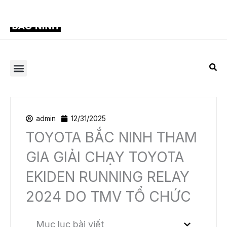
Nhảy
Main
tới
Menu
nội
dung
admin
12/31/2025
TOYOTA BẮC NINH THAM
GIA GIẢI CHẠY TOYOTA
EKIDEN RUNNING RELAY
2024 DO TMV TỔ CHỨC
Mục lục bài viết