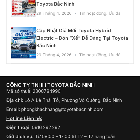
Toyota Bắc Ninh
29 Tháng 4, 2026
Tin hoạt động
,
Ưu đãi
Cập Nhật Giá Mới Toyota Hybrid
Electric – Đón “Xế” Dễ Dàng Tại Toyota
Bắc Ninh
29 Tháng 4, 2026
Tin hoạt động
,
Ưu đãi
CÔNG TY TNHH TOYOTA BẮC NINH
Mã số thuế: 2300784990
Địa chỉ:
Lô A Lê Thái Tổ, Phường Võ Cường, Bắc Ninh
Email:
phongkhachhang@toyotabacninh.com
Hotline Liên hệ:
Điện thoại:
0916 292 292
Giờ dịch vụ:
Từ 08:00 – 17:00 từ T2 – T7 hàng tuần