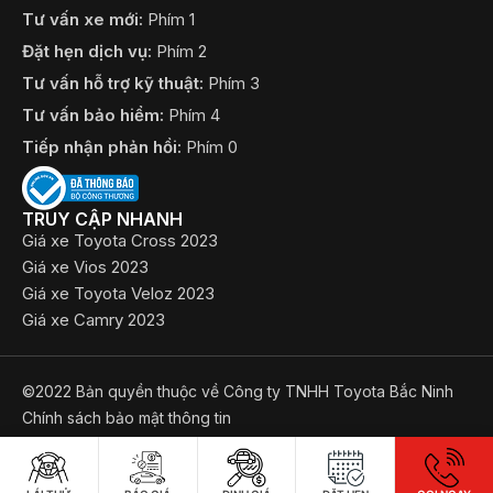
Tư vấn xe mới:
Phím 1
Đặt hẹn dịch vụ:
Phím 2
Tư vấn hỗ trợ kỹ thuật:
Phím 3
Tư vấn bảo hiểm:
Phím 4
Tiếp nhận phản hồi:
Phím 0
TRUY CẬP NHANH
Giá xe Toyota Cross 2023
Giá xe Vios 2023
Giá xe Toyota Veloz 2023
Giá xe Camry 2023
©2022 Bản quyền thuộc về Công ty TNHH Toyota Bắc Ninh
​Chính sách bảo mật thông tin
LÁI THỬ
BÁO GIÁ
ĐỊNH GIÁ
ĐẶT HẸN
GỌI NGAY