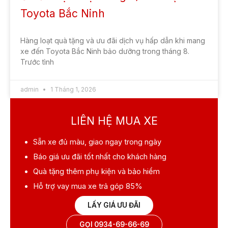
Toyota Bắc Ninh
Hàng loạt quà tặng và ưu đãi dịch vụ hấp dẫn khi mang
xe đến Toyota Bắc Ninh bảo dưỡng trong tháng 8.
Trước tình
admin
1 Tháng 1, 2026
LIÊN HỆ MUA XE
Sẵn xe
đủ màu, giao ngay trong ngày
Báo giá ưu đãi
tốt nhất cho khách hàng
Quà tặng
thêm phụ kiện và bảo hiểm
Hỗ trợ vay mua xe
trả góp 85%
LẤY GIÁ ƯU ĐÃI
GỌI 0934-69-66-69