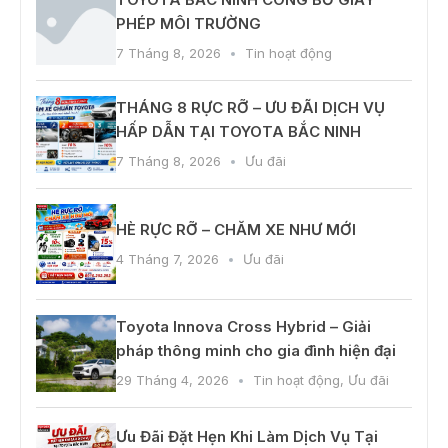
PHÉP MÔI TRƯỜNG
7 Tháng 8, 2026
Tin hoạt động
THÁNG 8 RỰC RỠ – ƯU ĐÃI DỊCH VỤ
HẤP DẪN TẠI TOYOTA BẮC NINH
7 Tháng 8, 2026
Ưu đãi
HÈ RỰC RỠ – CHĂM XE NHƯ MỚI
4 Tháng 7, 2026
Ưu đãi
Toyota Innova Cross Hybrid – Giải
pháp thông minh cho gia đình hiện đại
29 Tháng 4, 2026
Tin hoạt động
,
Ưu đãi
Ưu Đãi Đặt Hẹn Khi Làm Dịch Vụ Tại