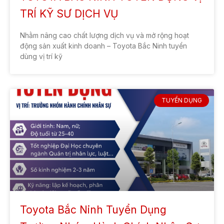
TUYỂN DỤNG
Tuyển Dụng Nhân Viên Nhân Sự Tại
Toyota Bắc Ninh – Cơ Hội Nghề
Nghiệp Hấp Dẫn Tháng 6/2025
Toyota Bắc Ninh hiện đang tuyển dụng Nhân viên Nhân
sự làm việc tại TP. Bắc Ninh. Nếu bạn đam mê lĩnh vực
nhân sự, mong muốn