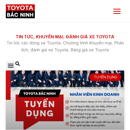
TUYỂN DỤNG
TOYOTA BẮC NINH TUYỂN DỤNG VỊ
TRÍ KỸ SƯ DỊCH VỤ
Nhằm nâng cao chất lượng dịch vụ và mở rộng hoạt
động sản xuất kinh doanh – Toyota Bắc Ninh tuyển
dùng vị trí kỹ