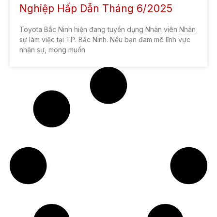
CÔNG TY TNHH TOYOTA BẮC NINH
Mã số thuế: 2300784990
Địa chỉ:
Lô A Lê Thái Tổ, Phường Võ Cường, Bắc Ninh
Email:
phongkhachhang@toyotabacninh.com
Hotline Liên hệ:
Điện thoại:
0916 292 292
Giờ dịch vụ:
Từ 08:00 – 17:00 từ T2 – T7 hàng tuần
Tư vấn xe mới:
Phím 1
Đặt hẹn dịch vụ:
Phím 2
Tư vấn hỗ trợ kỹ thuật:
Phím 3
Tư vấn bảo hiểm:
Phím 4
Tiếp nhận phản hồi:
Phím 0
TRUY CẬP NHANH
Giá xe Toyota Cross 2023
Giá xe Vios 2023