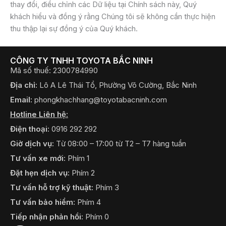
thay đổi, điều chỉnh các Dữ liệu tại Chính sách này, Quý
khách hiểu và đồng ý rằng Chúng tôi sẽ không cần thực hiện
thu thập lại sự đồng ý của Quý khách.
CÔNG TY TNHH TOYOTA BẮC NINH
Mã số thuế: 2300784990
Địa chỉ:
Lô A Lê Thái Tổ, Phường Võ Cường, Bắc Ninh
Email:
phongkhachhang@toyotabacninh.com
Hotline Liên hệ:
Điện thoại:
0916 292 292
Giờ dịch vụ:
Từ 08:00 – 17:00 từ T2 – T7 hàng tuần
Tư vấn xe mới:
Phím 1
Đặt hẹn dịch vụ:
Phím 2
Tư vấn hỗ trợ kỹ thuật:
Phím 3
Tư vấn bảo hiểm:
Phím 4
Tiếp nhận phản hồi:
Phím 0
LÁI THỬ
BÁO GIÁ
ĐỊNH GIÁ
ĐẶT HẸN
GỌI NGAY