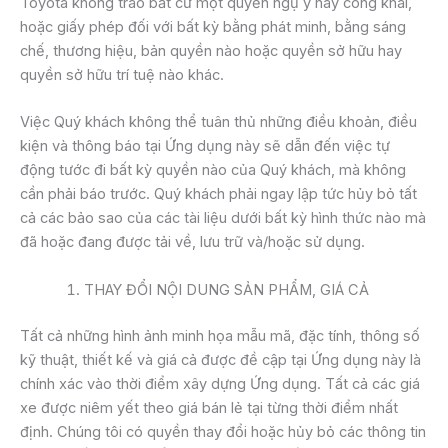
Toyota không trao bất cứ một quyền ngụ ý hay công khai,
hoặc giấy phép đối với bất kỳ bằng phát minh, bằng sáng
chế, thương hiệu, bản quyền nào hoặc quyền sở hữu hay
quyền sở hữu trí tuệ nào khác.
Việc Quý khách không thể tuân thủ những điều khoản, điều
kiện và thông báo tại Ứng dụng này sẽ dẫn đến việc tự
động tước đi bất kỳ quyền nào của Quý khách, mà không
cần phải báo trước. Quý khách phải ngay lập tức hủy bỏ tất
cả các bảo sao của các tài liệu dưới bất kỳ hình thức nào mà
đã hoặc đang được tải về, lưu trữ và/hoặc sử dụng.
THAY ĐỔI NỘI DUNG SẢN PHẨM, GIÁ CẢ
Tất cả những hình ảnh minh họa mẫu mã, đặc tính, thông số
kỹ thuật, thiết kế và giá cả được đề cập tại Ứng dụng này là
chính xác vào thời điểm xây dựng Ứng dụng. Tất cả các giá
xe được niêm yết theo giá bán lẻ tại từng thời điểm nhất
định. Chúng tôi có quyền thay đổi hoặc hủy bỏ các thông tin