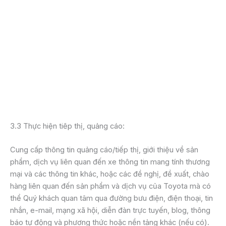
thưởng, giải thưởng tại các chương trình khuyến
mại, sự kiện, chương trình, cuộc thi do Chúng tôi tổ
chức;
Thông báo cho các đại lý và chi nhánh của Chúng
tôi về bất kỳ dịch vụ, lịch trải nghiệm xe sắp tới
hoặc lịch hẹn khác liên quan đến Quý khách hoặc
phương tiện hoặc sản phẩm của Chúng tôi của
Quý khách;
Cung cấp dịch vụ hậu mãi
3.3 Thực hiện tiếp thị, quảng cáo:
Cung cấp thông tin quảng cáo/tiếp thị, giới thiệu về sản
phẩm, dịch vụ liên quan đến xe thông tin mang tính thương
mại và các thông tin khác, hoặc các đề nghị, đề xuất, chào
hàng liên quan đến sản phẩm và dịch vụ của Toyota mà có
thể Quý khách quan tâm qua đường bưu điện, điện thoại, tin
nhắn, e-mail, mạng xã hội, diễn đàn trực tuyến, blog, thông
báo tự động và phương thức hoặc nền tảng khác (nếu có).