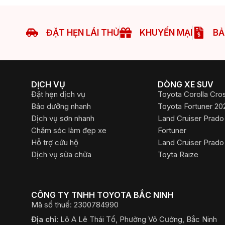
ĐẶT HẸN LÁI THỬ
KHUYẾN MẠI
BẢ
DỊCH VỤ
DÒNG XE SUV
Đặt hẹn dịch vụ
Toyota Corolla Cro
Bảo dưỡng nhanh
Toyota Fortuner 20
Dịch vụ sơn nhanh
Land Cruiser Prado
Chăm sóc làm đẹp xe
Fortuner
Hỗ trợ cứu hộ
Land Cruiser Prado
Dịch vụ sửa chữa
Toyta Raize
CÔNG TY TNHH TOYOTA BẮC NINH
Mã số thuế: 2300784990
Địa chỉ:
Lô A Lê Thái Tổ, Phường Võ Cường, Bắc Ninh