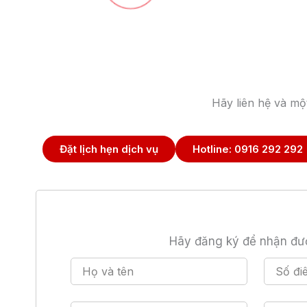
Hãy liên hệ và mộ
Đặt lịch hẹn dịch vụ
Hotline: 0916 292 292
​Hãy đăng ký để nhận đượ
H
S
ọ
ố
v
đ
à
i
C
C