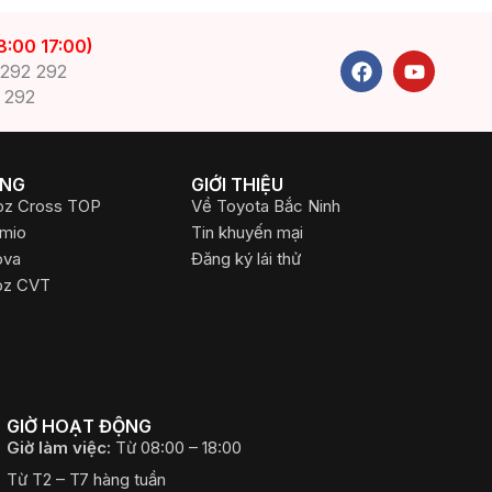
8:00 17:00)
F
Y
 292 292
a
o
 292
c
u
e
t
b
u
o
b
o
e
ỤNG
GIỚI THIỆU
k
oz Cross TOP
Về Toyota Bắc Ninh
emio
Tin khuyến mại
ova
Đăng ký lái thử
oz CVT
GIỜ HOẠT ĐỘNG
Giờ làm việc:
Từ 08:00 – 18:00
Từ T2 – T7 hàng tuần