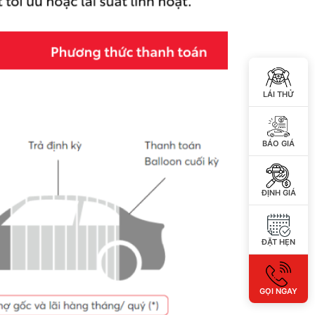
 KÝ ĐỂ ĐƯỢC GIẢM GIÁ
IẢM TIỀN MẶT ĐẶC BIỆT
LÁI THỬ
ể nhận
giá ưu đãi mới nhất
từ Toyota
,
nhanh chóng và rất hấp dẫn
Số
BÁO GIÁ
điên
thoại
ĐỊNH GIÁ
ĐẶT HẸN
đồng ý với
quy định chính sách của
GỌI NGAY
ẤY GIÁ KHUYẾN MẠI