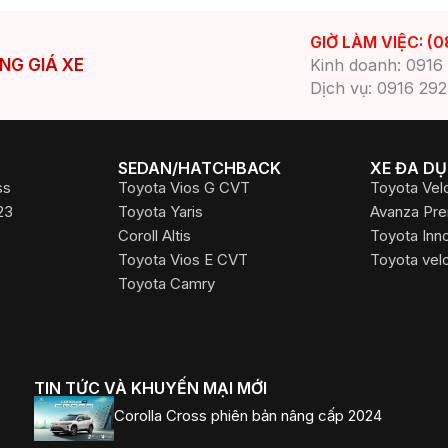
GIỜ LÀM VIỆC: (0
Kinh doanh: 0916
NG GIÁ XE
Dịch vụ: 0916 292
SEDAN/HATCHBACK
XE ĐA D
ss
Toyota Vios G CVT
Toyota Vel
23
Toyota Yaris
Avanza Pr
Coroll Altis
Toyota Inn
Toyota Vios E CVT
Toyota vel
Toyota Camry
​TIN TỨC VÀ KHUYẾN MẠI MỚI
Corolla Cross phiên bản nâng cấp 2024