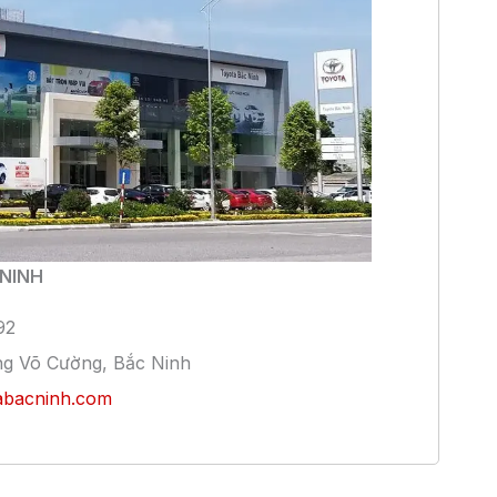
NINH
92
ng Võ Cường, Bắc Ninh
bacninh.com