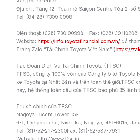
Địa chỉ: Tầng 12, Tòa nhà Saigon Centre Tòa 2, s
Tel: (84-28) 7309 0998
Điện thoại: (028) 730 90998 – Fax: (028) 39110208
Website:
https://info.toyotafinancial.com.vn/
để tham
Trang Zalo “Tài Chính Toyota Việt Nam” (
https://z
Tập Đoàn Dịch Vụ Tài Chính Toyota (TFSC)
TFSC, công ty 100% vốn của Công ty ô tô Toyota N
xe Toyota tại Nhật Bản và trên toàn thế giới.TFSC 
nay, hệ thống toàn cầu của TFSC bao phủ 35 lãnh t
Trụ sở chính của TFSC
Nagoya Lucent Tower 15F
6-1, Ushijima-cho, Nishi-ku, Nagoya, 451-6015, Ja
Tel: (81)-52-217-2300Fax: (81)-52-587-7931
Website: http://www.tfsc.jp