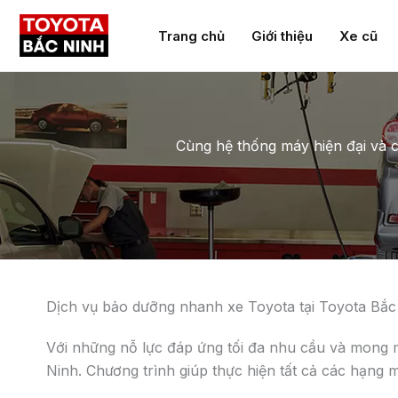
Trang chủ
Giới thiệu
Xe cũ
Bảo Dưỡng Nhanh đưa ra sự thay đổi cho quy chuẩn 
chi tiết về khách hàng, về tình trạng xe và yêu cầ
nào thích hợp. Tất cả được ghi rõ trên phiếu hẹn.
Dịch vụ Bảo Dưỡng Nhanh đòi hỏi khả năng cung cấp
thực hiện được điều này, những thành viên của trạm
phòng phải trải qua những đợt tập huấn kỹ lưỡng để