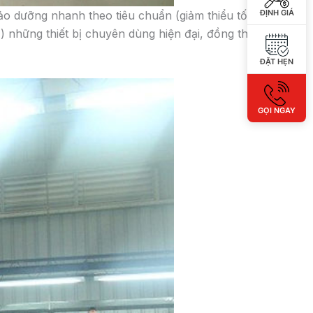
ĐỊNH GIÁ
ĐẶT HẸN
đồng ý với
quy định chính sách của
GỌI NGAY
ẤY GIÁ KHUYẾN MẠI