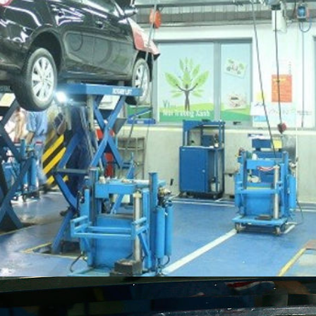
Đăng ký sử dụng dịch vụ
t trong những chuyên gia Toyota Bắc Ninh sẽ giúp bạn giải
ĐẶT LỊCH HẸN DỊCH VỤ
c báo giá ưu đãi xe Toyota lên đến 50 triệu đồng và b