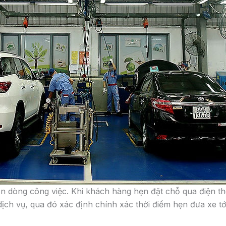
t bị cơ sở vật chất kỹ thuật, thiết lập quy trình làm việc
o tác làm việc), trang bị cho khoang bảo dưỡng nhanh (EM)
uất.