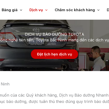
Bảng giá
Dịch vụ
Chăm sóc khách hàng
D
dòng công việc. Khi khách hàng hẹn đặt chỗ qua điện tho
u dịch vụ, qua đó xác định chính xác thời điểm hẹn đưa xe 
 nhanh và chính xác các phụ tùng của trạm bảo dưỡng, rú
 bảo dưỡng từ cố vấn dịch vụ, đốc công, kỹ thuật viên, nh
 có thể phối hợp với