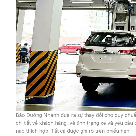
Để thực hiện được điều này, TBN đã đầu tư trang thiế
các động tác thừa của nhân viên kỹ thuật trong tha
liên tục thực hiện cải tiến thiết bị EM để tăng năng s