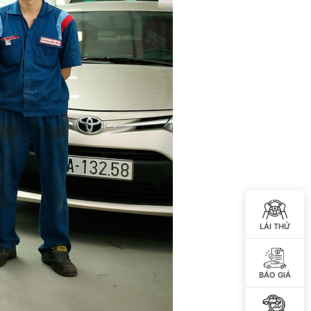
 KÝ ĐỂ ĐƯỢC GIẢM GIÁ
IẢM TIỀN MẶT ĐẶC BIỆT
LÁI THỬ
ể nhận
giá ưu đãi mới nhất
từ Toyota
,
nhanh chóng và rất hấp dẫn
Số
BÁO GIÁ
điên
thoại