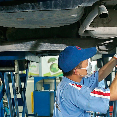
ách bảo mật thông tin của
CÔNG TY TNHH TOYOTA BẮC 
Hotline kinh doanh:
0916 292 2
Địa chỉ:
Lô A Lê Thái Tổ, Phườ
Email:
phongkhachhang@toyota
GIỜ LÀM VIỆC: (0
Kinh doanh: 0916
NG GIÁ XE