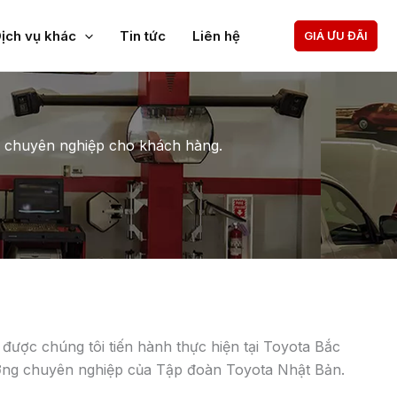
ịch vụ khác
Tin tức
Liên hệ
GIÁ ƯU ĐÃI
ại, trung tâm bảo dưỡng sẽ thu thập các thông tin
tới bảo hành hoặc tư vấn cho khách hàng thời điểm
t ngắn thời gian giao tiếp của khách hàng. Để
ân viên phụ tùng, những nhân viên giấy tờ và văn