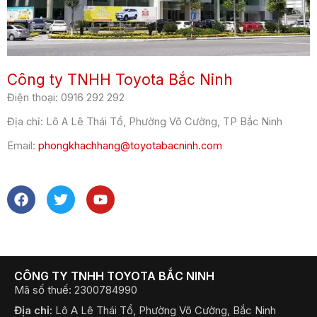
Công ty TNHH Toyota Bắc Ninh
Điện thoại:
0916 292 292
Địa chỉ:
Lô A Lê Thái Tổ, Phường Võ Cường, TP Bắc Ninh
Email:
phongkhachhang@toyotabacninh.com
F
T
Y
a
w
o
c
i
u
e
t
t
b
t
u
o
e
b
o
r
e
CÔNG TY TNHH TOYOTA BẮC NINH
k
Mã số thuế: 2300784990
Địa chỉ:
Lô A Lê Thái Tổ, Phường Võ Cường, Bắc Ninh