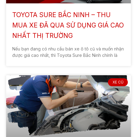
TOYOTA SURE BẮC NINH – THU
MUA XE ĐÃ QUA SỬ DỤNG GIÁ CAO
NHẤT THỊ TRƯỜNG
Nếu bạn đang có nhu cầu bán xe ô tô cũ và muốn nhận
được giá cao nhất, thì Toyota Sure Bắc Ninh chính là
XE CŨ