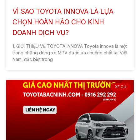
VÌ SAO TOYOTA INNOVA LÀ LỰA
CHỌN HOÀN HẢO CHO KINH
DOANH DỊCH VỤ?
1. GIỚI THIỆU VỀ TOYOTA INNOVA Toyota Innova là một
trong những dòng xe MPV được ưa chuộng nhất tại Việt
Nam, đặc biệt trong
XE CŨ