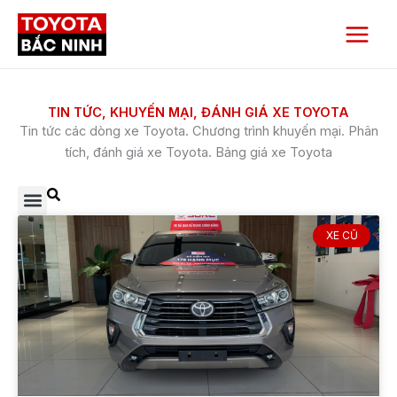
Nhảy
Main
tới
Menu
nội
dung
TIN TỨC, KHUYẾN MẠI, ĐÁNH GIÁ XE TOYOTA
​Tin tức các dòng xe Toyota. Chương trình khuyến mại. Phân
tích, đánh giá xe Toyota. Bảng giá xe Toyota
XE CŨ