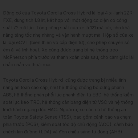
Động cơ của Toyota Corolla Cross Hybird là loại 4 xi-lanh 2ZR-
FXE, dung tích 1.8 lít, kết hợp với một động cơ điện có công
suất 72 mã lực. Tổng công suất của xe là 121 mã lực, cho khả
năng tăng tốc nhẹ nhàng và vận hành mượt mà. Hộp số của xe
là loại eCVT (biến thiên vô cấp điện tử), cho phép chuyển số
êm ái và linh hoạt. Xe cũng được trang bị hệ thống treo
McPherson phía trước và thanh xoắn phía sau, cho cảm giác lái
chắc chắn và thoải mái.
Toyota Corolla Cross Hybird cũng được trang bị nhiều tính
năng an toàn cao cấp, như hệ thống chống bó cứng phanh
ABS, hệ thống phân phối lực phanh điện tử EBD, hệ thống kiểm
soát lực kéo TRC, hệ thống cân bằng điện tử VSC và hệ thống
khởi hành ngang dốc HAC. Ngoài ra, xe còn có hệ thống an
toàn Toyota Safety Sense (TSS), bao gồm cảnh báo va chạm
phía trước (PCS), kiểm soát tốc độ chủ động (ACC), cảnh báo
chệch làn đường (LDA) và đèn chiếu sáng tự động (AHB).