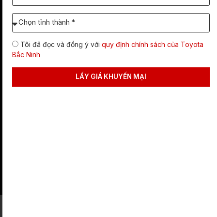
xe
cần
Chọn
báo
Tỉnh/TP
giá:
dự
Tôi đã đọc và đồng ý với
quy định chính sách của Toyota
định
Bắc Ninh
lăn
bánh
LẤY GIÁ KHUYẾN MẠI
NGOẠI HÌNH THỂ THAO MẠNH MẼ