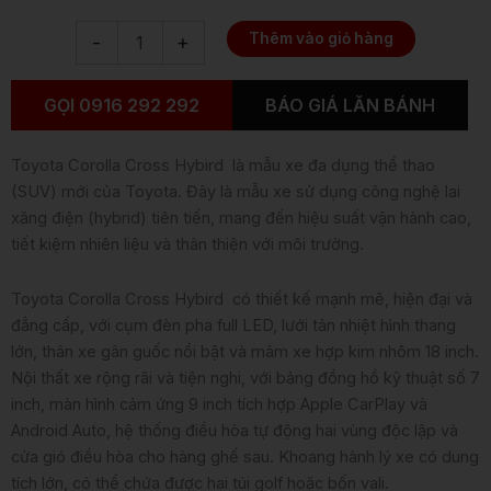
Corolla
Thêm vào giỏ hàng
-
+
Cross
1.8
HEV
GỌI 0916 292 292
BÁO GIÁ LĂN BÁNH
số
lượng
Toyota Corolla Cross Hybird là mẫu xe đa dụng thể thao
(SUV) mới của Toyota. Đây là mẫu xe sử dụng công nghệ lai
xăng điện (hybrid) tiên tiến, mang đến hiệu suất vận hành cao,
tiết kiệm nhiên liệu và thân thiện với môi trường.
Toyota Corolla Cross Hybird có thiết kế mạnh mẽ, hiện đại và
đẳng cấp, với cụm đèn pha full LED, lưới tản nhiệt hình thang
lớn, thân xe gân guốc nổi bật và mâm xe hợp kim nhôm 18 inch.
Nội thất xe rộng rãi và tiện nghi, với bảng đồng hồ kỹ thuật số 7
inch, màn hình cảm ứng 9 inch tích hợp Apple CarPlay và
Android Auto, hệ thống điều hòa tự động hai vùng độc lập và
cửa gió điều hòa cho hàng ghế sau. Khoang hành lý xe có dung
tích lớn, có thể chứa được hai túi golf hoặc bốn vali.