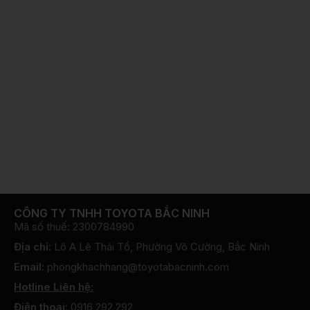
CÔNG TY TNHH TOYOTA BẮC NINH
Mã số thuế: 2300784990
Địa chỉ:
Lô A Lê Thái Tổ, Phường Võ Cường, Bắc Ninh
Email:
phongkhachhang@toyotabacninh.com
Hotline Liên hệ:
Điện thoại:
0916 292 292