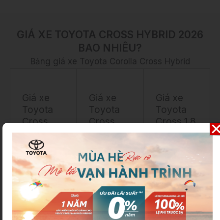
GIÁ XE TOYOTA CROSS HYBRID 2026
BAO NHIÊU?
Bảng giá xe Toyota Corolla Cross Hybrid
Giá xe
Giá xe
Giá xe
Toyota
Toyota
Toyota
Cross
Cross
Cross 1.8
1.8G
1.8V
Hybrid
Giá niêm
Giá niêm
Giá niêm
yết: Dừng
yết:
yết:
sản xuất
820.000.000
865.000.000
Nhiên liệu:
VNĐ
VNĐ
Xăng
Nhiên liệu:
Nhiên liệu:
Số chỗ
Xăng
Xăng +
ngồi: 5
Số chỗ
Điện