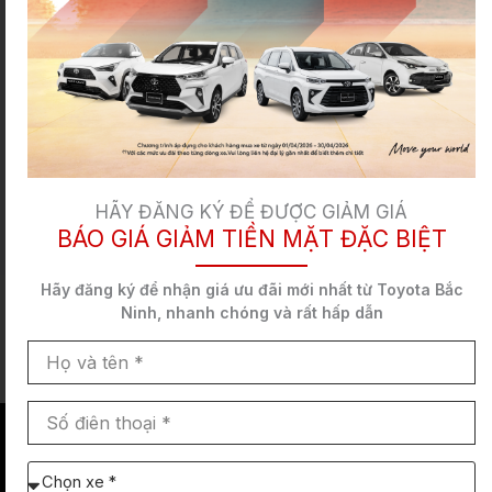
Chỗ
ngồi: 5
Số chỗ
Kiểu
Chỗ
ngồi: 5
dáng: Suv
Kiểu
Chỗ
dáng: Suv
Kiểu
Giá
Gọi
dáng: Suv
ưu
hotline
Giá
Gọi
đãi
ưu
hotline
Giá
Gọi
đãi
ưu
hotline
đãi
HÃY ĐĂNG KÝ ĐỂ ĐƯỢC GIẢM GIÁ
BÁO GIÁ GIẢM TIỀN MẶT ĐẶC BIỆT
Hãy đăng ký để nhận
giá ưu đãi mới nhất
từ Toyota Bắc
Giá lăn bánh của xe tùy thuộc vào khu vực và các chi phí phát
Ninh,
nhanh chóng và rất hấp dẫn
sinh như lệ phí trước bạ, phí biển số, phí đăng kiểm, phí đường
Họ
bộ và bảo hiểm.
và
tên
Số
điên
thoại
HÌNH ẢNH XE VÀ THIẾT KẾ
Chọn