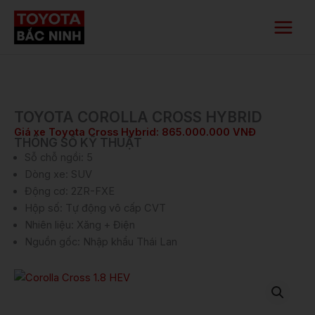
Nhảy
Main
tới
Menu
nội
dung
TOYOTA COROLLA CROSS HYBRID
Giá xe Toyota Cross Hybrid: 865.000.000 VNĐ
THÔNG SỐ KỸ THUẬT
Sỗ chỗ ngồi: 5
Dòng xe: SUV
Động cơ: 2ZR-FXE
Hộp số: Tự động vô cấp CVT
Nhiên liệu: Xăng + Điện
​Nguồn gốc: Nhập khẩu Thái Lan