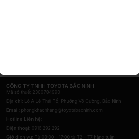
đánh giá chi tiết
Trong số 3 phiên bản xe Toyota Corolla Cross 2022
đang được bán tại Việt Nam, phiên bảnToyota Corolla
Cross Hybirdlà phiên bản khá đặc
Xem thêm
CÔNG TY TNHH TOYOTA BẮC NINH
Mã số thuế: 2300784990
Địa chỉ:
Lô A Lê Thái Tổ, Phường Võ Cường, Bắc Ninh
Email:
phongkhachhang@toyotabacninh.com
Hotline Liên hệ:
Điện thoại:
0916 292 292
Giờ dịch vụ:
Từ 08:00 – 17:00 từ T2 – T7 hàng tuần