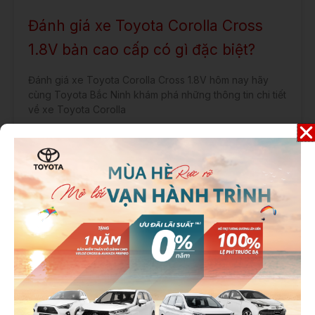
Đánh giá xe Toyota Corolla Cross
1.8V bản cao cấp có gì đặc biệt?
Đánh giá xe Toyota Corolla Cross 1.8V hôm nay hãy
cùng Toyota Bắc Ninh khám phá những thông tin chi tiết
về xe Toyota Corolla
COROLLA CROSS