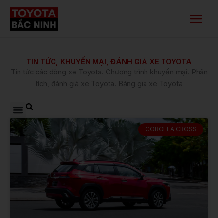
Nhảy
Main
tới
Menu
nội
dung
TIN TỨC, KHUYẾN MẠI, ĐÁNH GIÁ XE TOYOTA
​Tin tức các dòng xe Toyota. Chương trình khuyến mại. Phân
tích, đánh giá xe Toyota. Bảng giá xe Toyota
COROLLA CROSS