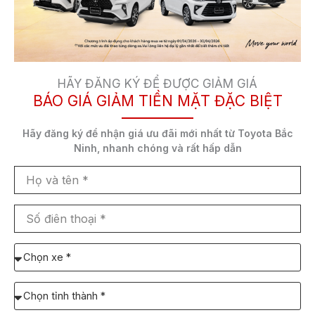
Đánh giá chi tiết xe Toyota Corolla
Cross 1.8G 2022 (Cập nhật mới và
đầy đủ)
HÃY ĐĂNG KÝ ĐỂ ĐƯỢC GIẢM GIÁ
Đánh giá tổng quan và chi tiết về phiên bản xe Toyota
BÁO GIÁ GIẢM TIỀN MẶT ĐẶC BIỆT
Corolla Cross 1.8G 2022. Giá xe Toyota Cross 1.8G là
746.000.000 VNĐ (Tháng
Hãy đăng ký để nhận
giá ưu đãi mới nhất
từ Toyota Bắc
Ninh,
nhanh chóng và rất hấp dẫn
Họ
COROLLA CROSS
và
tên
Số
điên
thoại
Chọn
xe
cần
Chọn
báo
Tỉnh/TP
giá: