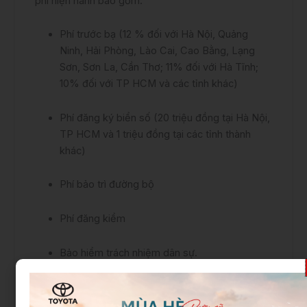
phí hiện hành bao gồm:
Phí trước bạ (12 % đối với Hà Nội, Quảng
Ninh, Hải Phòng, Lào Cai, Cao Bằng, Lạng
Sơn, Sơn La, Cần Thơ; 11% đối với Hà Tĩnh;
10% đối với TP HCM và các tỉnh khác)
Phí đăng ký biển số (20 triệu đồng tại Hà Nội,
TP HCM và 1 triệu đồng tại các tỉnh thành
khác)
Phí bảo trì đường bộ
Phí đăng kiểm
Bảo hiểm trách nhiệm dân sự.
1.1 Toyota Veloz Cross TOP 2023 giá lăn bánh
(Bản trắng ngọc trai)