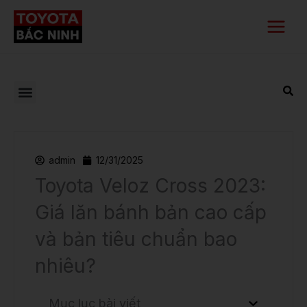
Nhảy
Main
tới
Menu
nội
dung
admin
12/31/2025
Toyota Veloz Cross 2023:
Giá lăn bánh bản cao cấp
và bản tiêu chuẩn bao
nhiêu?
Mục lục bài viết