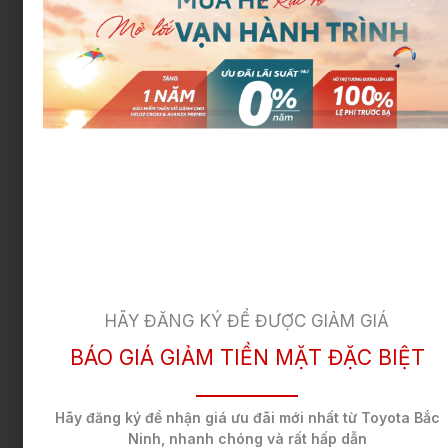
Khoản
Mức phí ở
Mức phí ở TP
Mức phí 
phí
Hà Nội
HCM
tỉnh khác
Giá
706.000.000
706.000.000
706.000
niêm
yết
Phí
84.720.000
70.600.000
70.600.
trước
bạ
HÃY ĐĂNG KÝ ĐỂ ĐƯỢC GIẢM GIÁ
BÁO GIÁ GIẢM TIỀN MẶT ĐẶC BIỆT
Phí
340.000
340.000
340.000
đăng
Hãy đăng ký để nhận
giá ưu đãi mới nhất
từ Toyota Bắc
kiểm
Ninh,
nhanh chóng và rất hấp dẫn