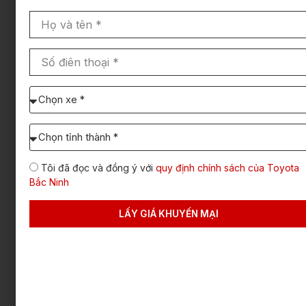
Họ
và
Phí
1.560.000
1.560.000
1.560.00
tên
Số
bảo trì
điên
đường
thoại
bộ
Chọn
xe
cần
Chọn
báo
Bảo
437.000
437.000
437.000
Tỉnh/TP
giá:
hiểm
dự
Tôi đã đọc và đồng ý với
quy định chính sách của Toyota
trách
định
Bắc Ninh
lăn
nhiệm
bánh
dân
LẤY GIÁ KHUYẾN MẠI
sự
Phí
20.000.000
20.000.000
1.000.00
biển
số