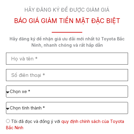
HÃY ĐĂNG KÝ ĐỂ ĐƯỢC GIẢM GIÁ
BÁO GIÁ GIẢM TIỀN MẶT ĐẶC BIỆT
Giá lăn bánh tại
760.700.000₫
các tỉnh khác
Hãy đăng ký để nhận
giá ưu đãi mới nhất
từ Toyota Bắc
Ninh,
nhanh chóng và rất hấp dẫn
Thanh toán trước
158.692.000₫
Họ
từ 20%
và
tên
Số
Số tiền còn lại
634.768.000₫
điên
thoại
Chọn
xe
Số tiền trả mỗi
7.556.762₫
cần
Chọn
tháng (7 năm)
báo
Tỉnh/TP
giá:
dự
Tôi đã đọc và đồng ý với
quy định chính sách của Toyota
định
Bắc Ninh
lăn
Giá xe Toyota Veloz TOP lăn bánh là gì?