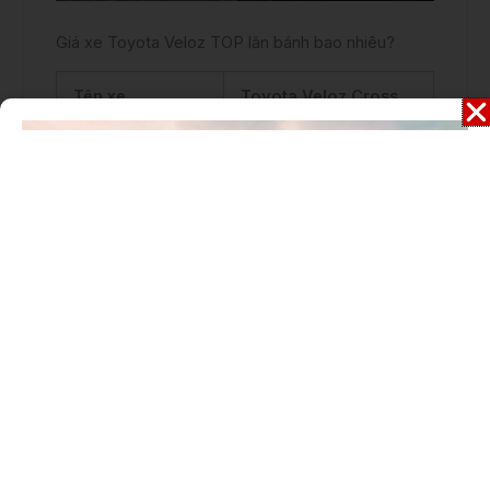
Giá xe Toyota Veloz TOP lăn bánh bao nhiêu?
Tên xe
Toyota Veloz Cross
CVT Top 2022
Giá xe
688.000.000₫
Khuyến mãi
Liên hệ
Giá lăn bánh tại
779.700.000₫
TP. HCM
Giá lăn bánh tại
793.460.000₫
Hà Nội