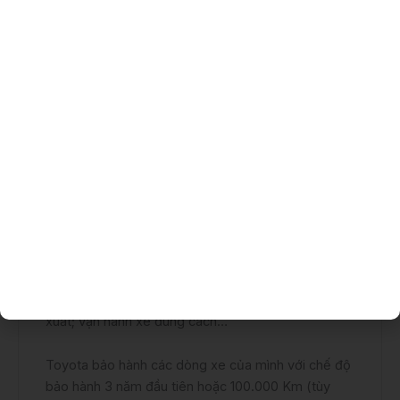
Đèn chiếu xa tự động AHB
Kiểm soát vận hành chân ga PMC
Cảnh báo phương tiện phía trước khởi hành
FDA
Một số câu hỏi thường gặp
Xe Toyota Veloz Cross TOP có bền không?
Độ bền xe Toyota Veloz Cross phụ thuộc vào
nhiều yếu tố, bao gồm: sử dụng nhiên liệu đúng
chuẩn; thực hiện, chăm sóc, bảo dưỡng, thay thế
các bộ phận định đì theo khuyến cáo của nhà sản
xuất; vận hành xe đúng cách…
Toyota bảo hành các dòng xe của mình với chế độ
bảo hành 3 năm đầu tiên hoặc 100.000 Km (tùy