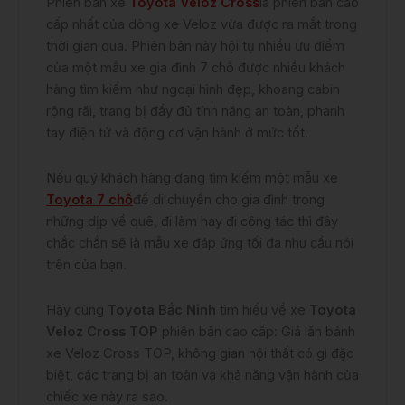
Phiên bản xe
Toyota Veloz Cross
là phiên bản cao
cấp nhất của dòng xe Veloz vừa được ra mắt trong
thời gian qua. Phiên bản này hội tụ nhiều ưu điểm
của một mẫu xe gia đình 7 chỗ được nhiều khách
hàng tìm kiếm như ngoại hình đẹp, khoang cabin
rộng rãi, trang bị đầy đủ tính năng an toàn, phanh
tay điện tử và động cơ vận hành ở mức tốt.
Nếu quý khách hàng đang tìm kiếm một mẫu xe
Toyota 7 chỗ
để di chuyển cho gia đình trong
những dịp về quê, đi làm hay đi công tác thì đây
chắc chắn sẽ là mẫu xe đáp ứng tối đa nhu cầu nói
trên của bạn.
Hãy cùng
Toyota Bắc Ninh
tìm hiểu về xe
Toyota
Veloz Cross TOP
phiên bản cao cấp: Giá lăn bánh
xe Veloz Cross TOP, không gian nội thất có gì đặc
biệt, các trang bị an toàn và khả năng vận hành của
chiếc xe này ra sao.