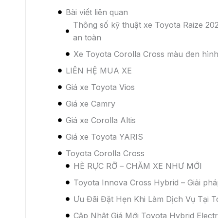
TOYOTA BẮC NINH TRIỂN KHAI CHƯƠNG TR
MẪU XE VIOS, VELOZ CROSS, AVANZA PREM
Chào đón xuân mới 2025, Toyota Bắc Ninh cùng
chương trình khuyến mại dành cho khách hàng
tháng 2/2025. Thông tin chương trình cụ thể nh