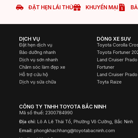
Đặt hẹn dịch vụ:
Phím 2
Tư vấn hỗ trợ kỹ thuật:
Phím 3
Tư vấn bảo hiểm:
Phím 4
Tiếp nhận phản hồi:
Phím 0
TRUY CẬP NHANH
Giá xe Toyota Cross 2023
Giá xe Vios 2023
Giá xe Toyota Veloz 2023
Giá xe Camry 2023
©2022 Bản quyền thuộc về Công ty TNHH Toyota Bắc Nin
​Chính sách bảo mật thông tin