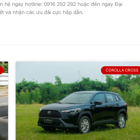
Chi tiết về xe Toyota Corolla Cross 2022 màu đen các
phiên bản 1.8G, 1.8G và 1.8Hybrid. Giá xe Toyota Cross
màu đen. Hình ảnh.
admin
31 Tháng 12, 2025
GIỜ LÀM VIỆC: (0
Kinh doanh: 0916
NG GIÁ XE
Dịch vụ: 0916 292