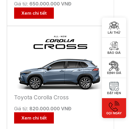
Toyota Innova Cross Hybrid – Giải
pháp thông minh cho gia đình hiện
đại
LÁI THỬ
29 Tháng 4, 2026
Tin hoạt động
,
Ưu đãi
BÁO GIÁ
Ưu Đãi Đặt Hẹn Khi Làm Dịch Vụ
Tại Toyota Bắc Ninh
29 Tháng 4, 2026
ĐỊNH GIÁ
Tin hoạt động
,
Ưu đãi
Cập Nhật Giá Mới Toyota Hybrid
ĐẶT HẸN
Electric – Đón “Xế” Dễ Dàng Tại
Toyota Bắc Ninh
GỌI NGAY
29 Tháng 4, 2026
Tin hoạt động
,
Ưu đãi