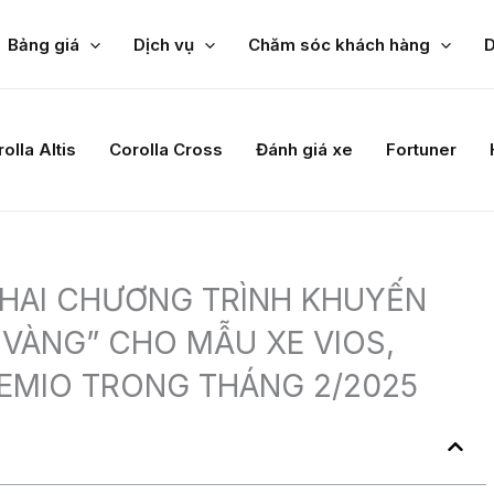
ảnh, bảng giá, ưu nhược điểm chi tiết
Bảng giá
Dịch vụ
Chăm sóc khách hàng
D
p thông minh cho gia đình hiện đại
oyota Bắc Ninh
ric – Đón “Xế” Dễ Dàng Tại Toyota Bắc Ninh
ẬN GIẢI THƯỞNG ĐẠI LÝ ĐIỂN HÌNH XUẤT SẮC
 2025 VÀ ĐỊNH HƯỚNG HOẠT ĐỘNG 2026