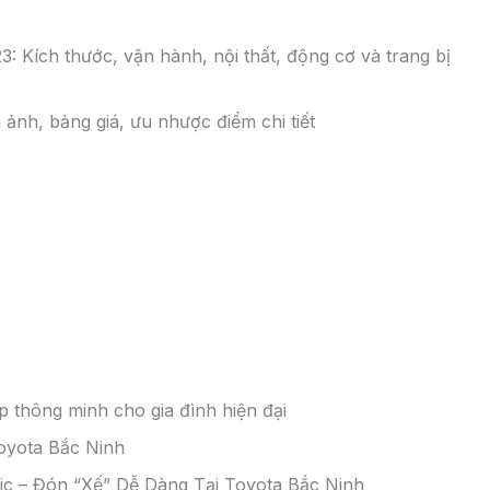
ÌNH KHUYẾN MẠI “KHAI XUÂN – MỞ LỘC VÀNG” CHO
IO TRONG THÁNG 2/2025
 Công ty Tài chính Toyota Việt Nam (TFSVN) triển khai
 mua mẫu xe Vios, Veloz Cross, Avanza Premio trong
ư sau: