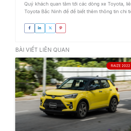
Với khách hàng mua xe Raize, ngoài các chi tiết về kiểu
dáng, kích thước thì thông số kỹ thuật của xe luôn là điều
admin
31 Tháng 12, 2025
ĐẶT HẸN LÁI THỬ
KHUYẾN MẠI
BẢ