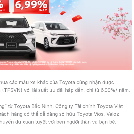
COROLLA CROSS
Xe Toyota Corolla Cross màu đen
hình ảnh, bảng giá, ưu nhược điểm
chi tiết