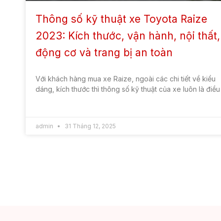
DỊCH VỤ
DÒNG XE SUV
Đặt hẹn dịch vụ
Toyota Corolla Cro
Bảo dưỡng nhanh
Toyota Fortuner 20
Dịch vụ sơn nhanh
Land Cruiser Prado
Chăm sóc làm đẹp xe
Fortuner
Hỗ trợ cứu hộ
Land Cruiser Prado
Dịch vụ sửa chữa
Toyta Raize
CÔNG TY TNHH TOYOTA BẮC NINH
Mã số thuế: 2300784990
Địa chỉ:
Lô A Lê Thái Tổ, Phường Võ Cường, Bắc Ninh
Email:
phongkhachhang@toyotabacninh.com
Hotline Liên hệ:
Điện thoại:
0916 292 292
Giờ dịch vụ:
Từ 08:00 – 17:00 từ T2 – T7 hàng tuần
Tư vấn xe mới:
Phím 1