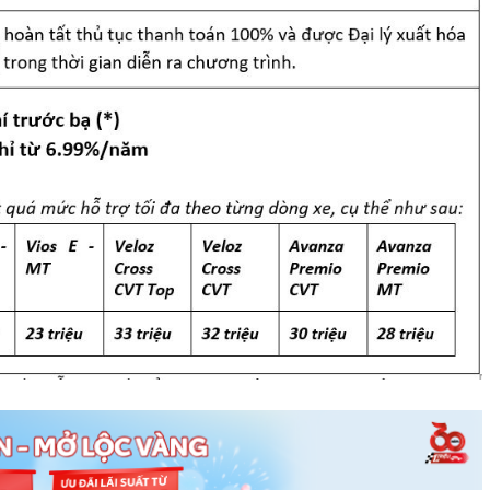
 mua các mẫu xe khác của Toyota cũng nhận được
 (TFSVN) với lãi suất ưu đãi hấp dẫn, chỉ từ 6.99%/ năm.
ng” từ Toyota Bắc Ninh, Công ty Tài chính Toyota Việt
hách hàng có thể dễ dàng sở hữu Toyota Vios, Veloz
uyến du xuân tuyệt vời bên người thân và bạn bè.
ên hệ ngay hotline: 0916 292 292 hoặc đến ngay Đại
iết và nhận các ưu đãi cực hấp dẫn.