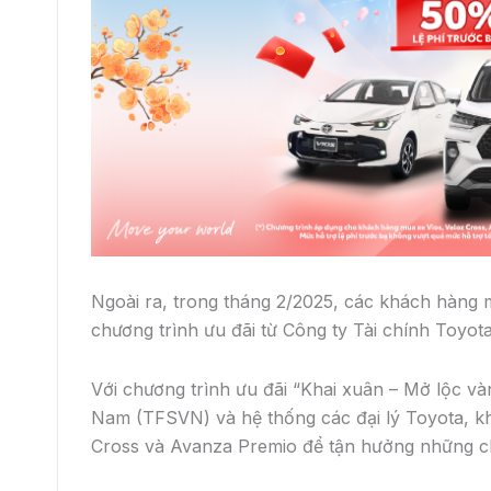
BÀI VIẾT LIÊN QUAN
RAIZE 2022
Thông số kỹ thuật xe Toyota Raize
2023: Kích thước, vận hành, nội thất,
động cơ và trang bị an toàn