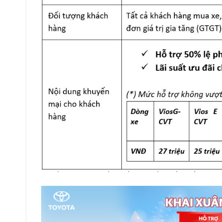
Ngoài ra, trong tháng 2/2025, các khách hàng
chương trình ưu đãi từ Công ty Tài chính Toyota
Với chương trình ưu đãi “Khai xuân – Mở lộc và
Nam (TFSVN) và hệ thống các đại lý Toyota, k
Cross và Avanza Premio để tận hưởng những ch
Quý khách quan tâm tới các dòng xe Toyota, li
Toyota Bắc Ninh để để biết thêm thông tin chi t