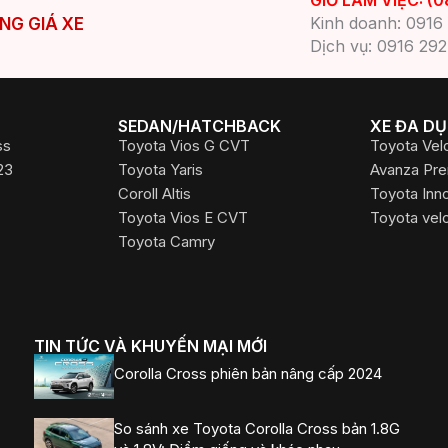
Mua xe 5 chỗ gầm cao Toyota: Chọn Raize
hay Corolla Cross?
Ưu nhược điểm Toyota Corolla Cross 2023:
Thiết kế đẹp, trang bị trong tầm giá
Toyota Cross 1.8V 2023: Ưu nhược điểm,
giá bán, khuyến mại và đánh giá chi tiết
(Tháng 4/2023)
h