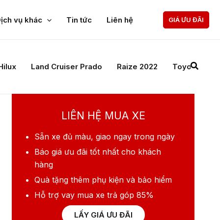
ịch vụ khác
Tin tức
Liên hệ
GIÁ ƯU ĐÃI
Giá xe Toyota Vios
Giá từ:
458.000.000 VNĐ
Xem chi tiết