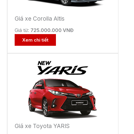
Toyota Corolla Cross
Giá từ:
820.000.000 VNĐ
Xem chi tiết
HÈ RỰC RỠ – CHĂM XE NHƯ MỚI
4 Tháng 7, 2026
Ưu đãi