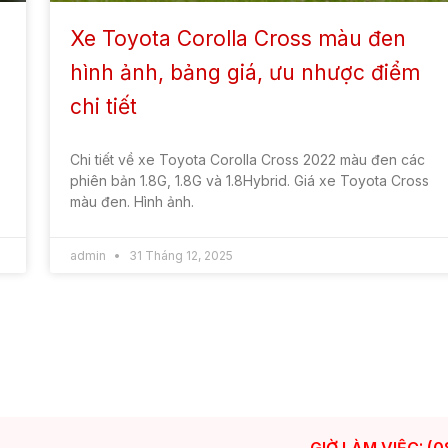
SEDAN/HATCHBACK
XE ĐA D
ss
Toyota Vios G CVT
Toyota Vel
23
Toyota Yaris
Avanza Pr
Coroll Altis
Toyota Inn
Toyota Vios E CVT
Toyota vel
Toyota Camry
​TIN TỨC VÀ KHUYẾN MẠI MỚI
Corolla Cross phiên bản nâng cấp 2024
So sánh xe Toyota Corolla Cross bản 1.8G
và 1.8V: Điểm giống và khác nhau
Toyota Corolla Cross 2023 màu đỏ: Giá xe,
ngoại thất, hình ảnh và thông số kỹ thuật