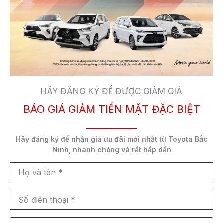
HATCHBACK
Xuất xứ:
Nhập khẩu
Số Km đã đi:
5 vạn
Màu sắc:
HÃY ĐĂNG KÝ ĐỂ ĐƯỢC GIẢM GIÁ
Trắng
BÁO GIÁ GIẢM TIỀN MẶT ĐẶC BIỆT
THÔNG TIN CHI TIẾT XE
Hãy đăng ký để nhận
giá ưu đãi mới nhất
từ Toyota Bắc
Ninh,
nhanh chóng và rất hấp dẫn
TOYOTA WIGO G 2021 SIÊU LƯỚT GIÁ CHỈ 3XX
Họ
và
– Odo: 5 vạn
tên
Số
điên
– Năm sản xuất: 2021
thoại
Chọn