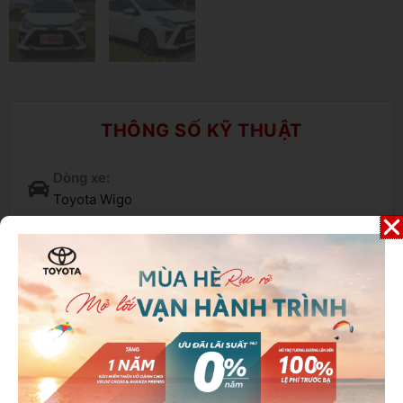
THÔNG SỐ KỸ THUẬT
Dòng xe:
Toyota Wigo
Năm sản xuất:
2021
Nhiên liệu:
Xăng
Số chỗ ngồi:
5 chỗ
Kiểu dáng: