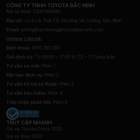
CÔNG TY TNHH TOYOTA BẮC NINH
Mã số thuế: 2300784990
Địa chỉ:
Lô A Lê Thái Tổ, Phường Võ Cường, Bắc Ninh
Email:
phongkhachhang@toyotabacninh.com
Hotline Liên hệ:
Điện thoại:
0916 292 292
Giờ dịch vụ:
Từ 08:00 – 17:00 từ T2 – T7 hàng tuần
Tư vấn xe mới:
Phím 1
Đặt hẹn dịch vụ:
Phím 2
Tư vấn hỗ trợ kỹ thuật:
Phím 3
Tư vấn bảo hiểm:
Phím 4
Tiếp nhận phản hồi:
Phím 0
TRUY CẬP NHANH
Giá xe Toyota Cross 2023
Giá xe Vios 2023