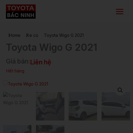
Nhảy
Main
tới
Menu
nội
dung
Home
Xe cũ
Toyota Wigo G 2021
Toyota Wigo G 2021
Giá bán:
Liên hệ
Hết hàng