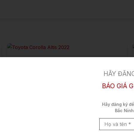
HÃY ĐĂNG
BÁO GIÁ G
Hãy đăng ký đ
Bắc Ninh
Họ
và
tên