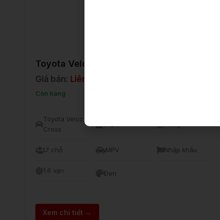
Toyota Veloz Cross CVT
Giá bán:
Liên hệ
Còn hàng
Toyota Veloz
2024
Xăng
Cross
7 chỗ
MPV
Nhập khẩu
1.6 vạn
Đen
Xem chi tiết →