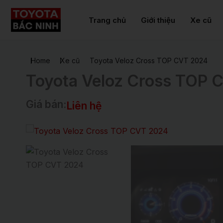
Nhảy
tới
Trang chủ
Giới thiệu
Xe cũ
nội
dung
Home
Xe cũ
Toyota Veloz Cross TOP CVT 2024
Toyota Veloz Cross TOP 
Giá bán:
Liên hệ