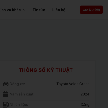
ịch vụ khác
Tin tức
Liên hệ
GIÁ ƯU ĐÃI
THÔNG SỐ KỸ THUẬT
Dòng xe:
Toyota Veloz Cross
Năm sản xuất:
2024
Nhiên liệu:
Xăng