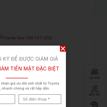
 KÝ ĐỂ ĐƯỢC GIẢM GIÁ
IẢM TIỀN MẶT ĐẶC BIỆT
LÁI THỬ
ể nhận
giá ưu đãi mới nhất
từ Toyota
,
nhanh chóng và rất hấp dẫn
BÁO GIÁ
Số
điên
thoại