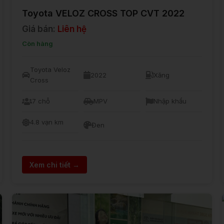
Toyota VELOZ CROSS TOP CVT 2022
Giá bán:
Liên hệ
Còn hàng
Toyota Veloz
2022
Xăng
Cross
7 chỗ
MPV
Nhập khẩu
4.8 vạn km
Đen
Xem chi tiết →