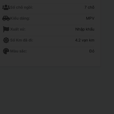
Số chỗ ngồi:
7 chỗ
Kiểu dáng:
MPV
Xuất xứ:
Nhập khẩu
Số Km đã đi:
4.2 vạn km
Màu sắc:
Đỏ