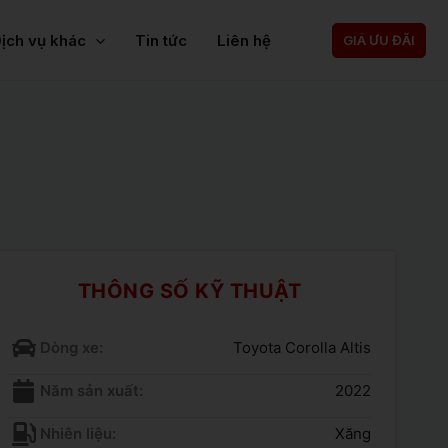
ịch vụ khác
Tin tức
Liên hệ
GIÁ ƯU ĐÃI
THÔNG SỐ KỸ THUẬT
Dòng xe:
Toyota Corolla Altis
Năm sản xuất:
2022
Nhiên liệu:
Xăng