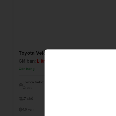
Toyota Veloz Cross CVT
Giá bán:
Liên hệ
Còn hàng
Toyota Veloz
2024
Xăng
Cross
7 chỗ
MPV
Nhập khẩu
1.6 vạn
Đen