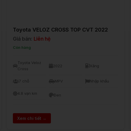
Toyota VELOZ CROSS TOP CVT 2022
Giá bán:
Liên hệ
Còn hàng
Toyota Veloz
2022
Xăng
Cross
7 chỗ
MPV
Nhập khẩu
4.8 vạn km
Đen
Xem chi tiết →