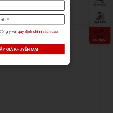
ĐỊNH GIÁ
Xem chi tiết →
ĐẶT HẸN
đồng ý với
quy định chính sách của
GỌI NGAY
ẤY GIÁ KHUYẾN MẠI