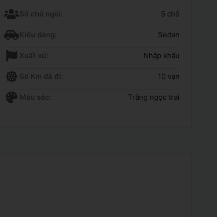
Số chỗ ngồi:
5 chỗ
Kiểu dáng:
Sedan
Xuất xứ:
Nhập khẩu
Số Km đã đi:
10 vạn
Màu sắc:
Trắng ngọc trai