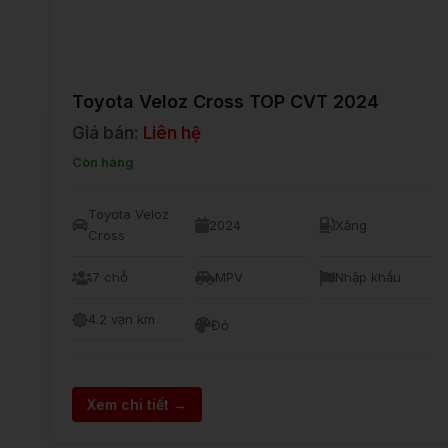
Toyota Veloz Cross TOP CVT 2024
Giá bán:
Liên hệ
Còn hàng
Toyota Veloz
2024
Xăng
Cross
7 chỗ
MPV
Nhập khẩu
4.2 vạn km
Đỏ
Xem chi tiết →