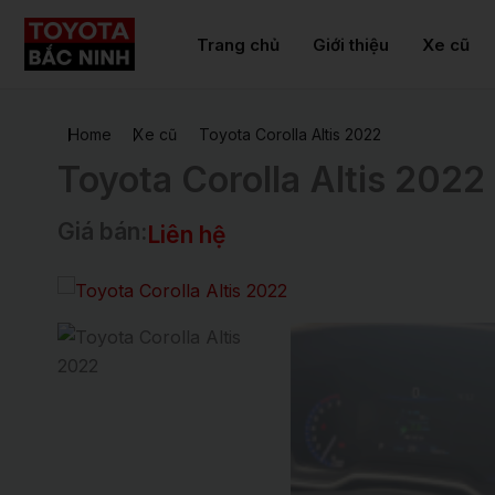
Nhảy
tới
Trang chủ
Giới thiệu
Xe cũ
nội
dung
Home
Xe cũ
Toyota Corolla Altis 2022
Toyota Corolla Altis 2022
Giá bán:
Liên hệ