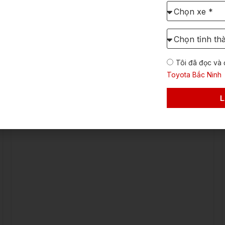
Chọn
xe
cần
Xem chi tiết →
Chọn
báo
Tỉnh/TP
giá:
dự
Tôi đã đọc và 
định
lăn
Toyota Bắc Ninh
bánh
L