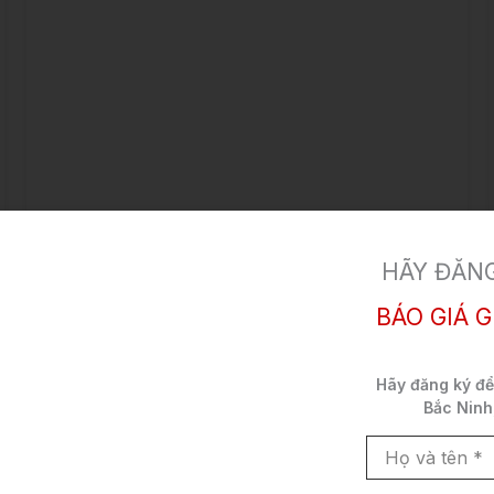
Toyota Corolla Altis 2022
Giá bán:
Liên hệ
HÃY ĐĂNG
Còn hàng
BÁO GIÁ G
Toyota Corolla
2022
Xăng
Altis
Hãy đăng ký đ
Bắc Ninh
5 chỗ
Sedan
Nhập khẩu
Họ
10 vạn
và
Trắng ngọc trai
tên