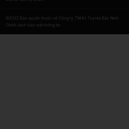
©2022 Bản quyền thuộc về Công ty TNHH Toyota Bắc Ninh
​Chính sách bảo mật thông tin