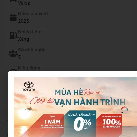
Veloz
Năm sản xuất:
2025
Nhiên liệu:
Xăng
Số chổ ngồi:
5
Kiểu dáng:
SUV
HOTLINE: 0916 292 292
THÔNG TIN CHI TIẾT XE
VELOZ TOP 2025 LƯỚT CẬP BẾN TOYOTA SURE