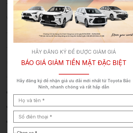
THANH XUÂN
Veloz Top – Mạnh mẽ, bền bỉ, người bạn trung thành
– ODO: 15.000 KM
– Xe có bảo hiểm thân vỏ, dán kính trải sàn chính hãng.
HÃY ĐĂNG KÝ ĐỂ ĐƯỢC GIẢM GIÁ
BÁO GIÁ GIẢM TIỀN MẶT ĐẶC BIỆT
⚡Gọi ngay: 0968.858.808
—————–
Hãy đăng ký để nhận
giá ưu đãi mới nhất
từ Toyota Bắc
Ninh,
nhanh chóng và rất hấp dẫn
✔️ Xe đã qua kiểm tra 176 hạng mục chính hãng
Họ
và
✔️ Hỗ trợ khách hàng sang tên chính chủ
tên
Số
điên
✔️ Xe bán ra được bảo hành động cơ và hộp số
thoại
Chọn