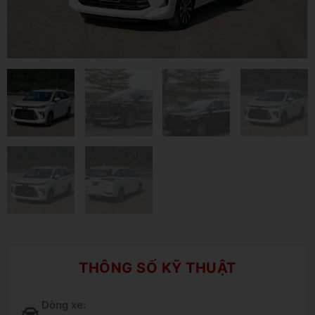
THÔNG SỐ KỸ THUẬT
Dòng xe: