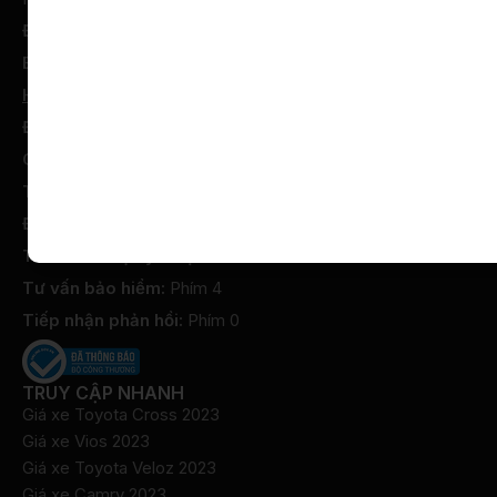
Địa chỉ:
Lô A Lê Thái Tổ, Phường Võ Cường, Bắc Ninh
Email:
phongkhachhang@toyotabacninh.com
Hotline Liên hệ:
Điện thoại:
0916 292 292
Giờ dịch vụ:
Từ 08:00 – 17:00 từ T2 – T7 hàng tuần
Tư vấn xe mới:
Phím 1
Đặt hẹn dịch vụ:
Phím 2
Tư vấn hỗ trợ kỹ thuật:
Phím 3
Tư vấn bảo hiểm:
Phím 4
Tiếp nhận phản hồi:
Phím 0
TRUY CẬP NHANH
Giá xe Toyota Cross 2023
Giá xe Vios 2023
Giá xe Toyota Veloz 2023
Giá xe Camry 2023