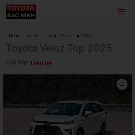
Nhảy
Main
tới
Menu
nội
dung
Home
Xe cũ
Toyota Veloz Top 2025
Toyota Veloz Top 2025
Giá bán:
Liên hệ