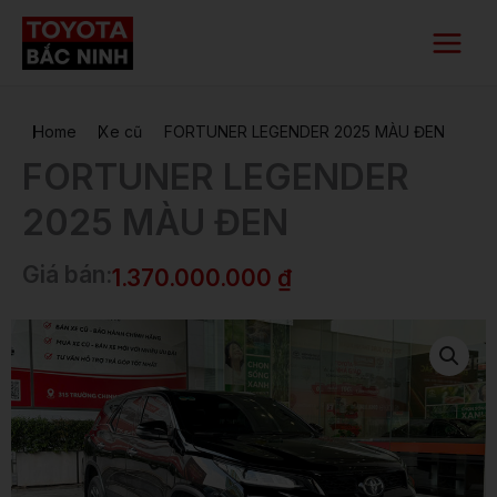
Nhảy
Main
tới
Menu
nội
dung
Home
Xe cũ
FORTUNER LEGENDER 2025 MÀU ĐEN
FORTUNER LEGENDER
2025 MÀU ĐEN
Giá bán:
1.370.000.000
₫