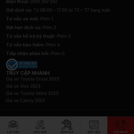
Điện thoại:
0916 292 292
Giờ dịch vụ:
Từ 08:00 – 17:00 từ T2 – T7 hàng tuần
Tư vấn xe mới:
Phím 1
Đặt hẹn dịch vụ:
Phím 2
Tư vấn hỗ trợ kỹ thuật:
Phím 3
Tư vấn bảo hiểm:
Phím 4
Tiếp nhận phản hồi:
Phím 0
TRUY CẬP NHANH
Giá xe Toyota Cross 2023
Giá xe Vios 2023
Giá xe Toyota Veloz 2023
Giá xe Camry 2023
©2022 Bản quyền thuộc về Công ty TNHH Toyota Bắc Ninh
​Chính sách bảo mật thông tin
LÁI THỬ
BÁO GIÁ
ĐỊNH GIÁ
ĐẶT HẸN
GỌI NGAY