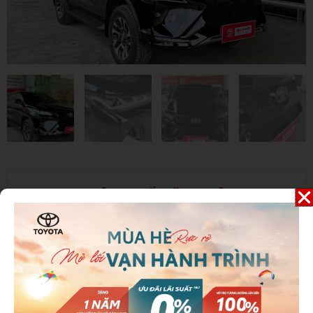
THÔNG SỐ KỸ THUẬT
Dòng xe:
Fortuner
Năm sản xuất:
2025