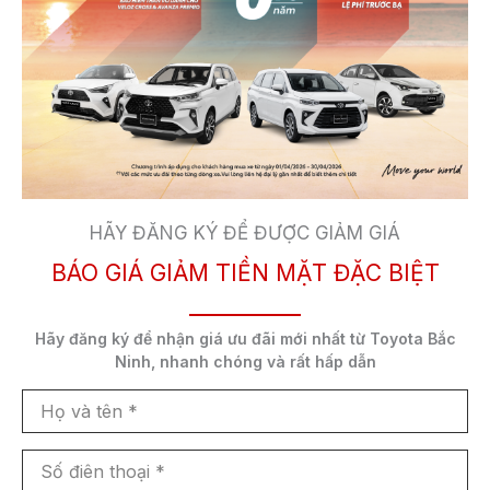
Nhiên liệu:
Xăng
Số chỗ ngồi:
7 chỗ
Kiểu dáng:
SUV
Xuất xứ:
Nhập khẩu
HÃY ĐĂNG KÝ ĐỂ ĐƯỢC GIẢM GIÁ
Số Km đã đi:
BÁO GIÁ GIẢM TIỀN MẶT ĐẶC BIỆT
3.000 km
Màu sắc:
Hãy đăng ký để nhận
giá ưu đãi mới nhất
từ Toyota Bắc
ĐEN
Ninh,
nhanh chóng và rất hấp dẫn
Họ
HOTLINE: 0916 292 292
và
tên
Số
điên