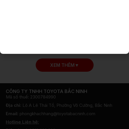
khẩu
khẩu
5 vạn
19 vạn
Trắng
Trắng
Xem chi tiết →
Xem chi tiết →
XEM THÊM
▼
CÔNG TY TNHH TOYOTA BẮC NINH
Mã số thuế: 2300784990
Địa chỉ:
Lô A Lê Thái Tổ, Phường Võ Cường, Bắc Ninh
Email:
phongkhachhang@toyotabacninh.com
Hotline Liên hệ: