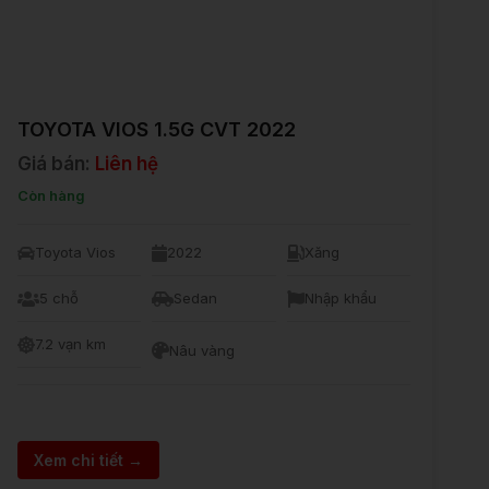
TOYOTA VIOS 1.5G CVT 2022
Giá bán:
Liên hệ
Còn hàng
Toyota Vios
2022
Xăng
5 chỗ
Sedan
Nhập khẩu
7.2 vạn km
Nâu vàng
Xem chi tiết →