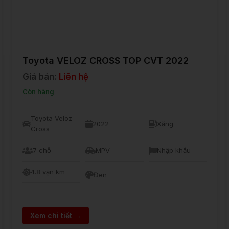
Toyota VELOZ CROSS TOP CVT 2022
Giá bán:
Liên hệ
Còn hàng
Toyota Veloz
2022
Xăng
Cross
7 chỗ
MPV
Nhập khẩu
4.8 vạn km
Đen
Xem chi tiết →