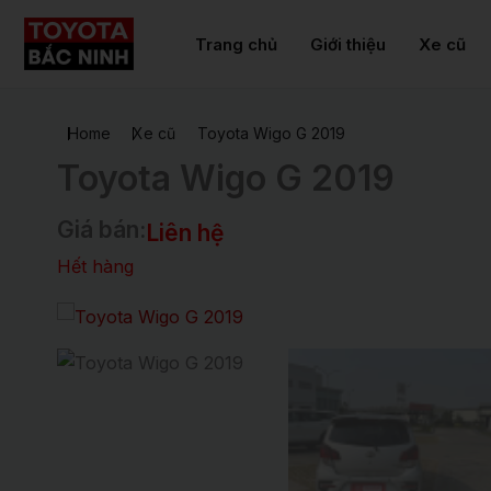
Nhảy
tới
Trang chủ
Giới thiệu
Xe cũ
nội
dung
Home
Xe cũ
Toyota Wigo G 2019
Toyota Wigo G 2019
Giá bán:
Liên hệ
Hết hàng