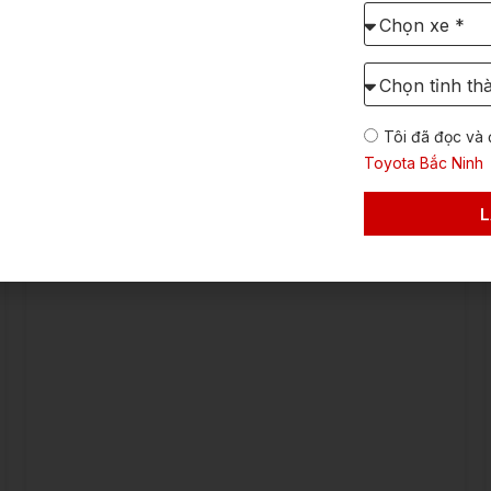
Chọn
xe
cần
Chọn
báo
Xem chi tiết →
Tỉnh/TP
giá:
dự
Tôi đã đọc và 
định
lăn
Toyota Bắc Ninh
bánh
L