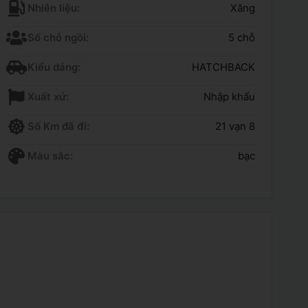
Nhiên liệu:
Xăng
Số chỗ ngồi:
5 chỗ
Kiểu dáng:
HATCHBACK
Xuất xứ:
Nhập khẩu
Số Km đã đi:
21 vạn 8
Màu sắc:
bạc