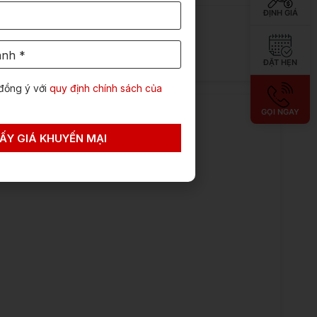
ĐỊNH GIÁ
Xem chi tiết →
ĐẶT HẸN
đồng ý với
quy định chính sách của
GỌI NGAY
ẤY GIÁ KHUYẾN MẠI