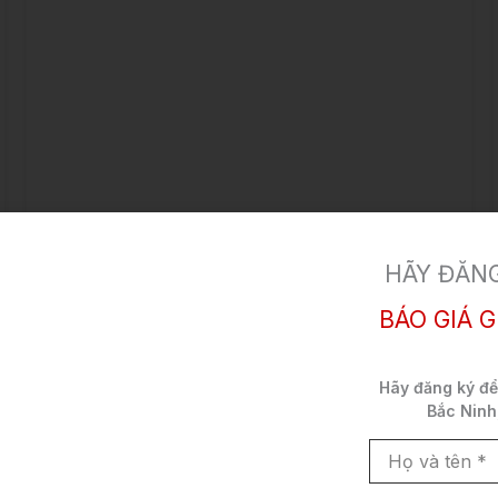
Toyota Corolla Altis 2022
HÃY ĐĂNG
Giá bán:
Liên hệ
Còn hàng
BÁO GIÁ G
Toyota Corolla
2022
Xăng
Hãy đăng ký đ
Altis
Bắc Ninh
5 chỗ
Sedan
Nhập khẩu
Họ
và
10 vạn
tên
Trắng ngọc trai