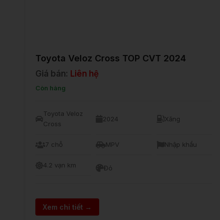
Toyota Veloz Cross TOP CVT 2024
Giá bán:
Liên hệ
Còn hàng
Toyota Veloz
2024
Xăng
Cross
7 chỗ
MPV
Nhập khẩu
4.2 vạn km
Đỏ
Xem chi tiết →