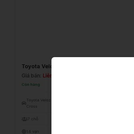
Toyota Veloz Cross CVT
Giá bán:
Liên hệ
Còn hàng
Toyota Veloz
2024
Xăng
Cross
7 chỗ
MPV
Nhập khẩu
1.6 vạn
Đen