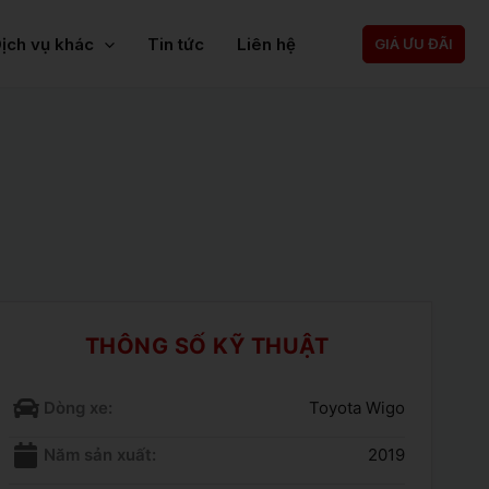
ịch vụ khác
Tin tức
Liên hệ
GIÁ ƯU ĐÃI
THÔNG SỐ KỸ THUẬT
Dòng xe:
Toyota Wigo
Năm sản xuất:
2019