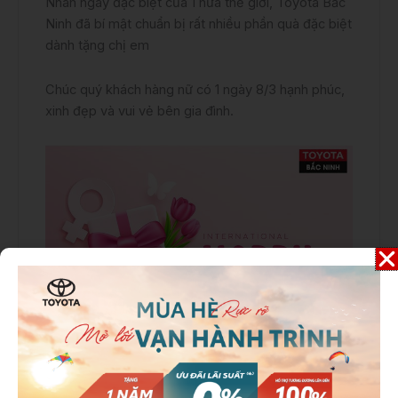
Nhân ngày đặc biệt của 1 nửa thế giới, Toyota Bắc
Ninh đã bí mật chuẩn bị rất nhiều phần quà đặc biệt
dành tặng chị em
Chúc quý khách hàng nữ có 1 ngày 8/3 hạnh phúc,
xinh đẹp và vui vẻ bên gia đình.