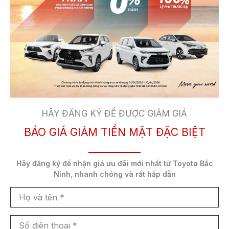
HÃY ĐĂNG KÝ ĐỂ ĐƯỢC GIẢM GIÁ
BÁO GIÁ GIẢM TIỀN MẶT ĐẶC BIỆT
Hãy đăng ký để nhận
giá ưu đãi mới nhất
từ Toyota Bắc
Ninh,
nhanh chóng và rất hấp dẫn
Họ
và
tên
Số