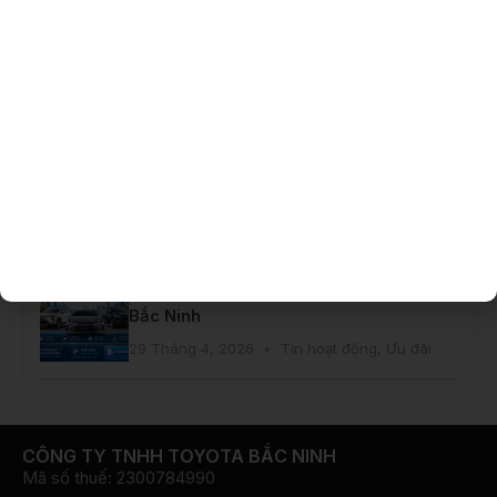
Toyota Innova Cross Hybrid – Giải
pháp thông minh cho gia đình hiện đại
29 Tháng 4, 2026
Tin hoạt động
,
Ưu đãi
Ưu Đãi Đặt Hẹn Khi Làm Dịch Vụ Tại
Toyota Bắc Ninh
29 Tháng 4, 2026
Tin hoạt động
,
Ưu đãi
Cập Nhật Giá Mới Toyota Hybrid
Electric – Đón “Xế” Dễ Dàng Tại Toyota
Bắc Ninh
29 Tháng 4, 2026
Tin hoạt động
,
Ưu đãi
CÔNG TY TNHH TOYOTA BẮC NINH
Mã số thuế: 2300784990