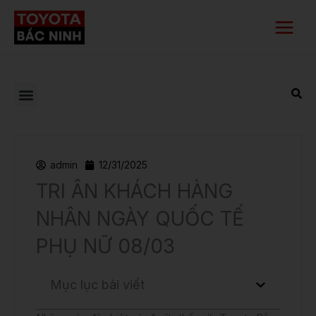
Nhảy
Main
tới
Menu
nội
dung
admin
12/31/2025
TRI ÂN KHÁCH HÀNG
NHÂN NGÀY QUỐC TẾ
PHỤ NỮ 08/03
Mục lục bài viết