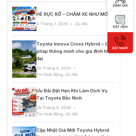
ĐỊNH GIÁ
ĐẶT HẸN
đồng ý với
quy định chính sách của
GỌI NGAY
ẤY GIÁ KHUYẾN MẠI