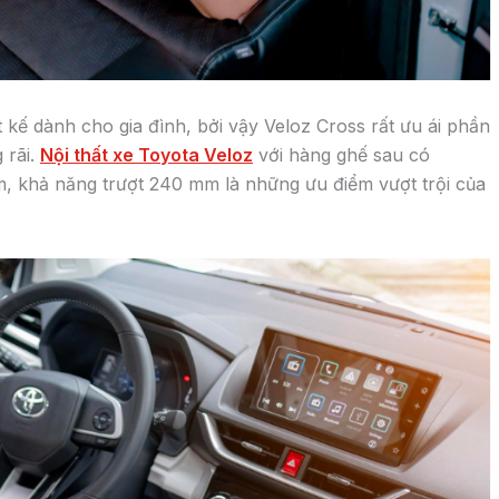
Toyota Veloz 2023 giá lăn bánh và ư
đãi mua xe tại Toyota Bắc Ninh
Toyota Veloz 2023 giá lăn bánhkhởi điểm từ khoảng hơn
727 triệu đồng cho phiên bản thấp nhất Veloz CVT tại
các tỉnh khác. Tại
admin
31 Tháng 12, 2025
GIỜ LÀM VIỆC: (0
Kinh doanh: 0916
NG GIÁ XE