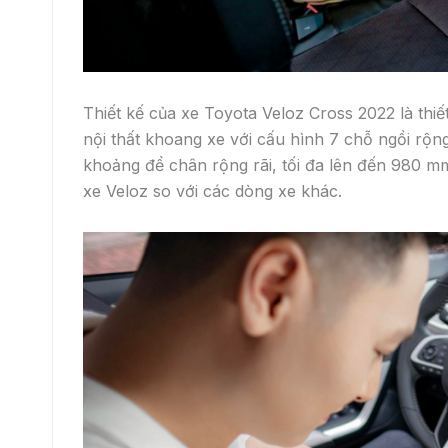
Toyota Vios 2022: Những điểm mới,
ưu nhược điểm và giá bán
Từ nhiều năm nay, Toyota Vios luôn là mẫu xe bán chạy
hàng đầu trong phân khúc xe Sedan hạng B tại Việt Nam.
Cũng
admin
31 Tháng 12, 2025
ĐẶT HẸN LÁI THỬ
KHUYẾN MẠI
BẢ