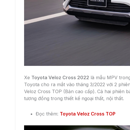
sau, camera 360 độ, cảm biến va chạm và 6 túi 
Ngoài ra, xe sở hữu gói công nghệ
Toyota Safe
cảnh báo lệch làn đường, cảnh báo phương tiệ
chiếu xa tự động giúp người lái nhàn nhã hơn tr
Với những ưu điểm kể trên, xe Toyota Veloz đan
được cảm tình của khách hàng. Lựa chọn xe Vel
Xe Toyota Veloz đang sẵn xe, giao ngay tại
Toy
Hotline của chúng tôi để nhận báo giá, lái thử và
Toyota Thanh Xuân
Toyota Yaris Cross
Toyota Innova Cross