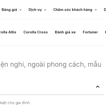
Bảng giá
Dịch vụ
Chăm sóc khách hàng
D
 498 lít, đủ để bạn chở nhiều đồ đạc trong các chuyến
ghế sau có thể gập gọn để giúp bạn mở rộng không gian