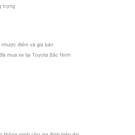
g mọi chuyến đi dã ngoại nơi xa