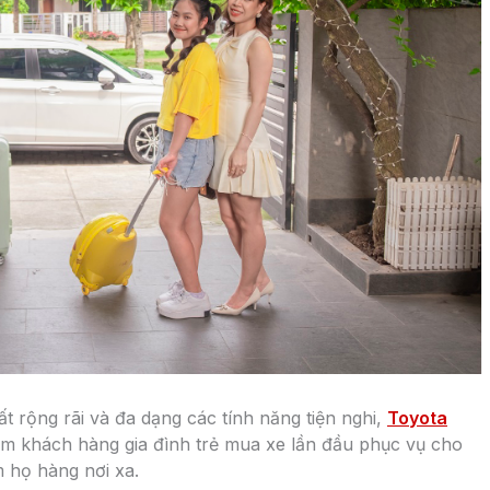
ính là thể tích lớn giúp bạn chứa đổ, ngồi cũng rộng rãi
loz Cross có thể phù hợp cho những chuyến công tác xa,
a sắm…
 là những đường thẳng cứng cáp, lấy cảm hứng từ dòng
n LED sắc sảo, lưới tản nhiệt dạng 3D kích thước lớn.
i xe.
ệ, nắp ca-pô vươn dài phía trước. Khoảng sáng gầm 205
màu tương phản. Xung quanh thân xe là những đường viền