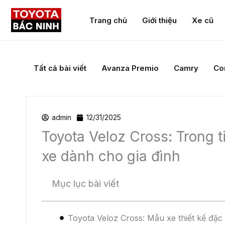
Trang chủ
Giới thiệu
Xe cũ
Toyota Veloz được trang bị khoang hành lý đến
du lịch, dã ngoại hay về quê. Đồng thời hàng 
chứa đồ.