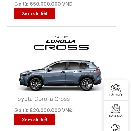
 KÝ ĐỂ ĐƯỢC GIẢM GIÁ
IẢM TIỀN MẶT ĐẶC BIỆT
LÁI THỬ
ể nhận
giá ưu đãi mới nhất
từ Toyota
,
nhanh chóng và rất hấp dẫn
BÁO GIÁ
Số
điên
thoại