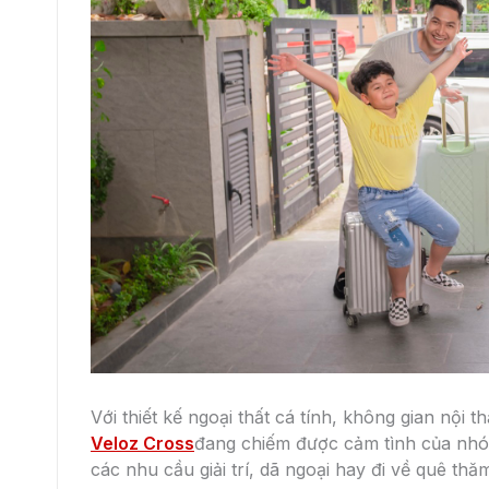
Ưu điểm của không gian nội thất Toyota Veloz ch
thoải mái hơn. Không gian chứa đồ lớn giúp Ve
chứa đồ đi chơi thể thao, phục vụ nhu cầu mu
Thiết kế xe Toyota Veloz: Nổi bật và sang trọng
Thiết kế chủ đạo của Toyota Veloz Cross 2022
crossover đô thị. Phần đầu có điểm nhấn cụm đè
Dải LED kéo dài xuyên suốt tạo điểm nhấn ở đuô
Nhìn ngang hông, Veloz luôn tạo cảm giác bệ v
mm và bộ vành đa chấu 17 inch phối hai tông 
chrome tạo cảm giác hút mắt.