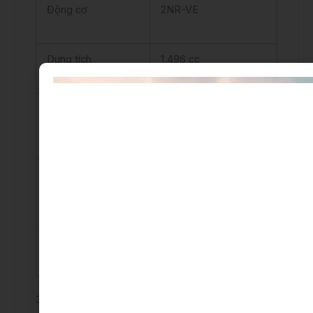
Động cơ
2NR-VE
Dung tích
1.496 cc
Công suất
104/ 6.000
(hp/rpm)
Mô-men xoắn
137/ 4.200
(Nm/ rpm)
Hộp số
MT/CVT
3. Thiết kế ngoại thất: Trẻ trung và hiện đại