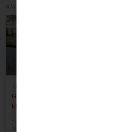
BÀI VIẾT LIÊN QUAN
VELOZ CROSS
Toyota Veloz CVT bản tiêu chuẩn:
Giá bán, thông số kỹ thuật và
khuyến mại tháng 4/2023
Tổng quan và chi tiết về xe Toyota Veloz CVT 2023
bản tiêu chuẩn: Giá bán, thông số kỹ thuật, khuyến mại.