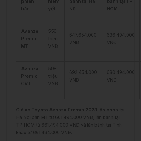
phiên
niêm
bánh tại Hà
bánh tại TP
bản
yết
Nội
HCM
Avanza
558
647.654.000
636.494.000
Premio
triệu
VNĐ
VNĐ
MT
VNĐ
Avanza
598
692.454.000
680.494.000
Premio
triệu
VNĐ
VNĐ
CVT
VNĐ
Giá xe Toyota Avanza Premio 2023 lăn bánh
tại
Hà Nội bản MT từ 661.494.000 VNĐ, lăn bánh tại
TP HCM từ 661.494.000 VNĐ và lăn bánh tại Tỉnh
khác từ 661.494.000 VNĐ.