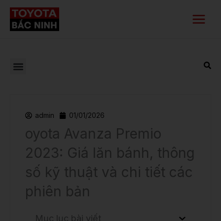
Nhảy
Main
tới
Menu
nội
dung
admin
01/01/2026
oyota Avanza Premio
2023: Giá lăn bánh, thông
số kỹ thuật và chi tiết các
phiên bản
Mục lục bài viết