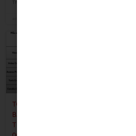
Thiết kế ngoại
admin
31 Tháng 12, 2025
ƯU ĐÃI
TOYOTA VIỆT NAM CÙNG TOYOTA
BẮC NINH TRIỂN KHAI CHƯƠNG
TRÌNH KHUYẾN MẠI THÁNG
06/2025