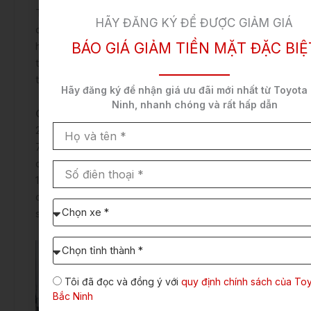
Toyota Avanza thế hệ thứ ba được phát triển trên
HÃY ĐĂNG KÝ ĐỂ ĐƯỢC GIẢM GIÁ
cơ sở khung gầm DNGA giống như
Toyota Raize
BÁO GIÁ GIẢM TIỀN MẶT ĐẶC BIỆ
hay người anh em
Toyota Veloz 2023
. Với khung
thân liền khối và diện tích thay đổi đáng kể so với
thế hệ trước.
Hãy đăng ký để nhận
giá ưu đãi mới nhất
từ Toyota
Ninh,
nhanh chóng và rất hấp dẫn
Chiều dài của Avanza 2023
tăng thêm tới
Họ
205mm, đạt 4.395mm, chiều rộng tăng thêm
và
70mm và đạt 1.730mm. Sự thay đổi về chiều cao
tên
còn tùy thuộc vào phiên bản. Giảm 30mm và đạt
Số
điên
1.665mm hay cộng thêm 5mm và đạt 1.700mm
thoại
chiều cao. Đặc biệt mẫu MPV cũng có chiều dài cơ
Chọn
sở tăng thêm tới 95mm để chạm mức 2.750mm.
xe
cần
Chọn
báo
Tỉnh/TP
giá:
dự
Tôi đã đọc và đồng ý với
quy định chính sách của To
định
Bắc Ninh
lăn