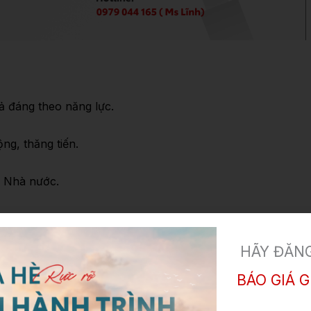
 đáng theo năng lực.
g, thăng tiến.
HÃY ĐĂNG
 Nhà nước.
BÁO GIÁ G
ghiệp vụ tại Công ty và Toyota Việt Nam.
Hãy đăng ký đ
Bắc Ninh
a Công ty.
Họ
và
tên