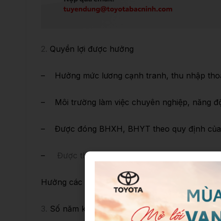
2.
Quyền lợi được hưởng
– Hưởng mức lương cạnh tranh, thu nhập thoả
– Môi trường làm việc chuyên nghiệp, năng độn
– Được đóng BHXH, BHYT theo quy định của
–
Được tham gia các khóa đào tạo nâng cao n
Hưởng các chế độ ưu đãi khác theo quy định củ
3.
Số năm kinh nghiệm: không yêu cầu