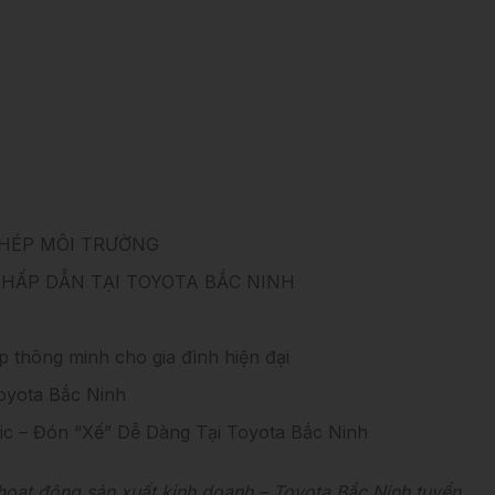
thấp nhất chỉ từ 719 triệu đồng
PHÉP MÔI TRƯỜNG
 HẤP DẪN TẠI TOYOTA BẮC NINH
p thông minh cho gia đình hiện đại
oyota Bắc Ninh
ric – Đón “Xế” Dễ Dàng Tại Toyota Bắc Ninh