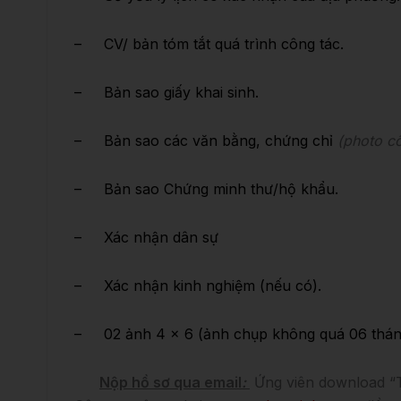
– Sơ yếu lý lịch có xác nhận của địa phương.
– CV/ bản tóm tắt quá trình công tác.
– Bản sao giấy khai sinh.
– Bản sao các văn bằng, chứng chỉ
(photo c
– Bản sao Chứng minh thư/hộ khẩu.
– Xác nhận dân sự
– Xác nhận kinh nghiệm (nếu có).
– 02 ảnh 4 x 6 (ảnh chụp không quá 06 thán
Nộp hồ sơ qua email
:
Ứng viên download “T