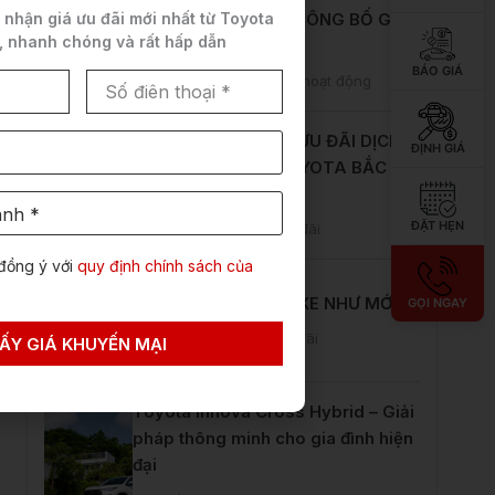
ĐỊNH GIÁ
TOYOTA BẮC NINH CÔNG BỐ GIẤY
PHÉP MÔI TRƯỜNG
ĐẶT HẸN
7 Tháng 8, 2026
Tin hoạt động
đồng ý với
quy định chính sách của
THÁNG 8 RỰC RỠ – ƯU ĐÃI DỊCH
GỌI NGAY
VỤ HẤP DẪN TẠI TOYOTA BẮC
NINH
ẤY GIÁ KHUYẾN MẠI
7 Tháng 8, 2026
Ưu đãi
HÈ RỰC RỠ – CHĂM XE NHƯ MỚI
4 Tháng 7, 2026
Ưu đãi
Toyota Innova Cross Hybrid – Giải
pháp thông minh cho gia đình hiện
đại