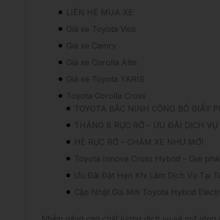
Bảng giá xe Toyota Corolla Altis 2023 
LIÊN HỆ MUA XE
Giá xe Toyota Vios
Giá xe Camry
Giá xe Corolla Altis
Giá xe Toyota YARIS
Toyota Corolla Cross
TOYOTA BẮC NINH CÔNG BỐ GIẤY 
THÁNG 8 RỰC RỠ – ƯU ĐÃI DỊCH VỤ
HÈ RỰC RỠ – CHĂM XE NHƯ MỚI
Toyota Innova Cross Hybrid – Giải phá
Ưu Đãi Đặt Hẹn Khi Làm Dịch Vụ Tại T
Cập Nhật Giá Mới Toyota Hybrid Elect