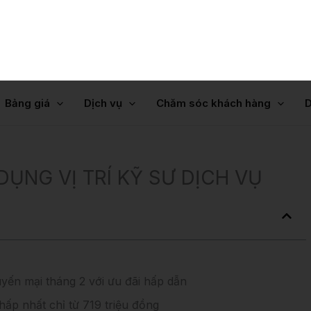
Bảng giá
Dịch vụ
Chăm sóc khách hàng
D
olla Altis
Corolla Cross
Đánh giá xe
Fortuner
ỤNG VỊ TRÍ KỸ SƯ DỊCH VỤ
yến mại tháng 2 với ưu đãi hấp dẫn