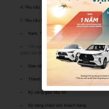
4. Yêu cầu Trình độ: Đại học
5.
Yêu cầu khác
– Nam, Tuổi dưới 35.
Hộ khẩu thường trú tại 
–
Tốt nghiệp Đại học về chuyên môn: cơ khí ô
quan. Ưu tiên đại học Bách Khoa, đại học Giao
– Giao tiếp Tiếng Anh cơ bản
– Thành thạo tin học văn phòng
– Kỹ năng giao tiếp tốt