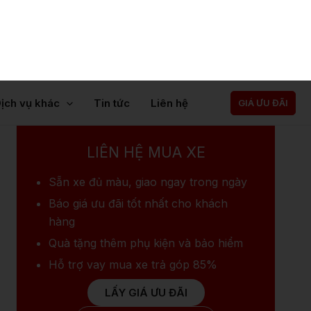
ịch vụ khác
Tin tức
Liên hệ
GIÁ ƯU ĐÃI
Hilux
Land Cruiser Prado
Raize 2022
Toyota Cam
LIÊN HỆ MUA XE
Sẵn xe
đủ màu, giao ngay trong ngày
Báo giá ưu đãi
tốt nhất cho khách
hàng
Quà tặng
thêm phụ kiện và bảo hiểm
Hỗ trợ vay mua xe
trả góp 85%
LẤY GIÁ ƯU ĐÃI