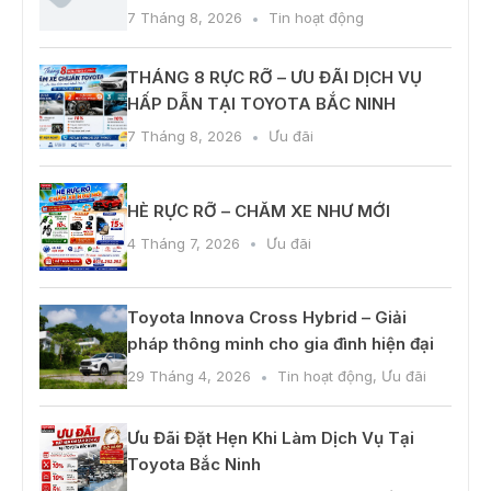
7 Tháng 8, 2026
Tin hoạt động
THÁNG 8 RỰC RỠ – ƯU ĐÃI DỊCH VỤ
HẤP DẪN TẠI TOYOTA BẮC NINH
7 Tháng 8, 2026
Ưu đãi
HÈ RỰC RỠ – CHĂM XE NHƯ MỚI
4 Tháng 7, 2026
Ưu đãi
Toyota Innova Cross Hybrid – Giải
pháp thông minh cho gia đình hiện đại
29 Tháng 4, 2026
Tin hoạt động
,
Ưu đãi
Ưu Đãi Đặt Hẹn Khi Làm Dịch Vụ Tại
Toyota Bắc Ninh