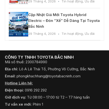
29 Tháng 4, 2026
Tin hoạt động
,
Ưu đãi
Cập Nhật Giá Mới Toyota Hybrid
Electric – Đón “Xế” Dễ Dàng Tại Toyota
Bắc Ninh
29 Tháng 4, 2026
Tin hoạt động
,
Ưu đãi
CÔNG TY TNHH TOYOTA BẮC NINH
Mã số thuế: 2300784990
Địa chỉ:
Lô A Lê Thái Tổ, Phường Võ Cường, Bắc Ninh
Email:
phongkhachhang@toyotabacninh.com
Hotline Liên hệ:
Điện thoại:
0916 292 292
Giờ dịch vụ:
Từ 08:00 – 17:00 từ T2 – T7 hàng tuần
Tư vấn xe mới:
Phím 1