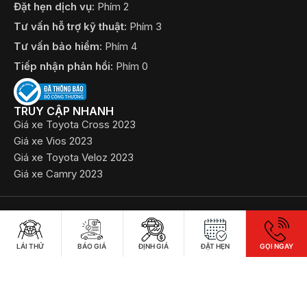
Đặt hẹn dịch vụ:
Phím 2
Tư vấn hỗ trợ kỹ thuật:
Phím 3
Tư vấn bảo hiểm:
Phím 4
Tiếp nhận phản hồi:
Phím 0
TRUY CẬP NHANH
Giá xe Toyota Cross 2023
Giá xe Vios 2023
Giá xe Toyota Veloz 2023
Giá xe Camry 2023
©2022 Bản quyền thuộc về Công ty TNHH Toyota Bắc Ninh
​Chính sách bảo mật thông tin
LÁI THỬ
BÁO GIÁ
ĐỊNH GIÁ
ĐẶT HẸN
GỌI NGAY