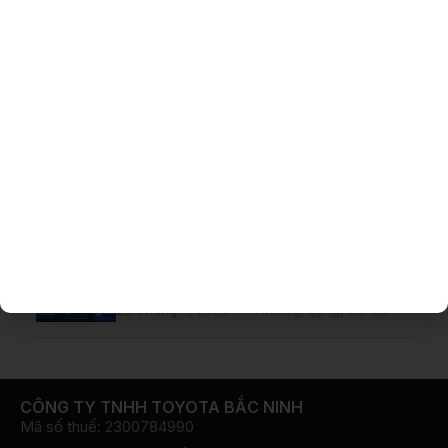
Toyota Innova Cross Hybrid – Giải
pháp thông minh cho gia đình hiện đại
29 Tháng 4, 2026
Tin hoạt động
,
Ưu đãi
Ưu Đãi Đặt Hẹn Khi Làm Dịch Vụ Tại
Toyota Bắc Ninh
29 Tháng 4, 2026
Tin hoạt động
,
Ưu đãi
Cập Nhật Giá Mới Toyota Hybrid
Electric – Đón “Xế” Dễ Dàng Tại Toyota
Bắc Ninh
29 Tháng 4, 2026
Tin hoạt động
,
Ưu đãi
CÔNG TY TNHH TOYOTA BẮC NINH
Mã số thuế: 2300784990