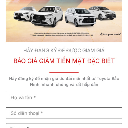
CHI TIẾT CHƯƠNG TRÌNH NHƯ SAU:
Nội dung chương trình:
+ Miễn phí kiểm tra tình trạng hoạt động xe bằng
máy chẩn đoán cao cấp.
HÃY ĐĂNG KÝ ĐỂ ĐƯỢC GIẢM GIÁ
+ Miễn phí bổ sung nước làm mát.
BÁO GIÁ GIẢM TIỀN MẶT ĐẶC BIỆT
+ Miễn phí chạy thử xe kiểm tra tình trạng rung động
tiếng ồn.
Hãy đăng ký để nhận
giá ưu đãi mới nhất
từ Toyota Bắc
Ninh,
nhanh chóng và rất hấp dẫn
+ Giảm 20% vật tư nước rửa kính + dung dịch vệ
Họ
sinh kim phun đổ bình chính hãng
và
tên
Số
ĐẶC BIỆT, 100% khách hàng đến tham dự sự kiện
điên
nhận quà tặng giá trị
thoại
Chọn