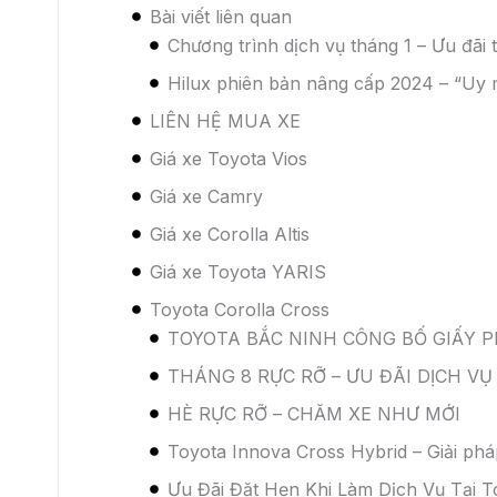
Bài viết liên quan
Chương trình dịch vụ tháng 1 – Ưu đã
Hilux phiên bản nâng cấp 2024 – “Uy
LIÊN HỆ MUA XE
Giá xe Toyota Vios
Giá xe Camry
Giá xe Corolla Altis
Giá xe Toyota YARIS
Toyota Corolla Cross
TOYOTA BẮC NINH CÔNG BỐ GIẤY 
THÁNG 8 RỰC RỠ – ƯU ĐÃI DỊCH VỤ
HÈ RỰC RỠ – CHĂM XE NHƯ MỚI
Toyota Innova Cross Hybrid – Giải phá
Ưu Đãi Đặt Hẹn Khi Làm Dịch Vụ Tại T