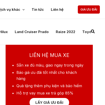
ịch vụ khác
Tin tức
Liên hệ
GIÁ ƯU ĐÃI
Hilux
Land Cruiser Prado
Raize 2022
Toyota Cam
LIÊN HỆ MUA XE
Sẵn xe
đủ màu, giao ngay trong ngày
Báo giá ưu đãi
tốt nhất cho khách
hàng
Quà tặng
thêm phụ kiện và bảo hiểm
Hỗ trợ vay mua xe
trả góp 85%
LẤY GIÁ ƯU ĐÃI