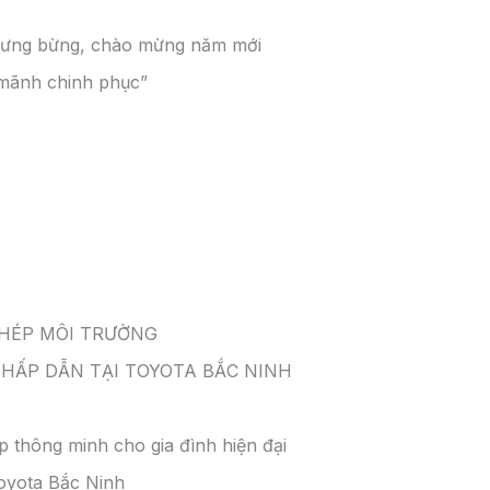
i tưng bừng, chào mừng năm mới
 mãnh chinh phục”
PHÉP MÔI TRƯỜNG
 HẤP DẪN TẠI TOYOTA BẮC NINH
p thông minh cho gia đình hiện đại
oyota Bắc Ninh