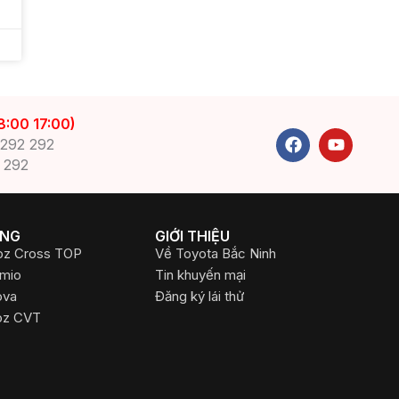
8:00 17:00)
F
Y
 292 292
a
o
 292
c
u
e
t
b
u
o
b
o
e
ỤNG
GIỚI THIỆU
k
oz Cross TOP
Về Toyota Bắc Ninh
emio
Tin khuyến mại
ova
Đăng ký lái thử
oz CVT