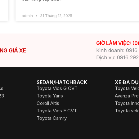
admin
31 Tháng 12, 2025
GIỜ LÀM VIỆC: (0
Kinh doanh: 0916
NG GIÁ XE
Dịch vụ: 0916 292
SEDAN/HATCHBACK
XE ĐA D
ss
Toyota Vios G CVT
Toyota Vel
23
Toyota Yaris
Avanza Pr
Coroll Altis
Toyota Inn
Toyota Vios E CVT
Toyota vel
Toyota Camry