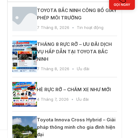
GỌI NGAY
TOYOTA BẮC NINH CÔNG BỐ GIẤY
PHÉP MÔI TRƯỜNG
7 Tháng 8, 2026
Tin hoạt động
THÁNG 8 RỰC RỠ – ƯU ĐÃI DỊCH
VỤ HẤP DẪN TẠI TOYOTA BẮC
NINH
7 Tháng 8, 2026
Ưu đãi
HÈ RỰC RỠ – CHĂM XE NHƯ MỚI
4 Tháng 7, 2026
Ưu đãi
Toyota Innova Cross Hybrid – Giải
pháp thông minh cho gia đình hiện
đại