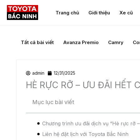
Nhảy
tới
Trang chủ
Giới thiệu
Xe cũ
nội
dung
Tất cả bài viết
Avanza Premio
Camry
Cor
admin
12/31/2025
HÈ RỰC RỠ – ƯU ĐÃI HẾT 
Mục lục bài viết
Chương trình ưu đãi dịch vụ “Hè rực rỡ –
Liên hệ đặt lịch với Toyota Bắc Ninh