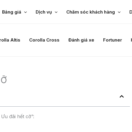
Bảng giá
Dịch vụ
Chăm sóc khách hàng
D
olla Altis
Corolla Cross
Đánh giá xe
Fortuner
CỠ
 Ưu đãi hết cỡ”: