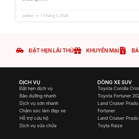
admin
1 Tháng 1, 2026
ĐẶT HẸN LÁI THỬ
KHUYẾN MẠI
BẢ
DỊCH VỤ
DÒNG XE SUV
Đặt hẹn dịch vụ
Toyota Corolla Cro
Bảo dưỡng nhanh
Toyota Fortuner 20
Dịch vụ sơn nhanh
Land Cruiser Prado
Chăm sóc làm đẹp xe
Fortuner
Hỗ trợ cứu hộ
Land Cruiser Prado
Dịch vụ sửa chữa
Toyta Raize