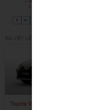
Giá xe Toyota Camry Hybrid HEV TOP
CE
BÀI VIẾT LIÊN QUAN
TOYOTA VIOS
Toyota Vios số sàn 2023: Giá bán,