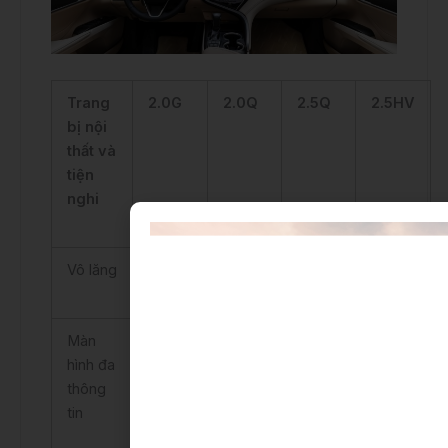
Trang
2.0G
2.0Q
2.5Q
2.5HV
bị nội
thất và
tiện
nghi
Vô lăng
Da
Da
Da
Da
Màn
4.2
7 inch
7 inch
7 inch
hình đa
inch
thông
tin