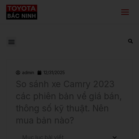
Nhảy
Main
tới
Menu
nội
dung
admin
12/31/2025
So sánh xe Camry 2023
các phiên bản về giá bán,
thông số kỹ thuật. Nên
mua bản nào?
Mục lục bài viết