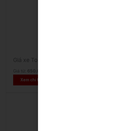
Giá xe Toyota YARIS
Giá từ:
650.000.000 VNĐ
Xem chi tiết