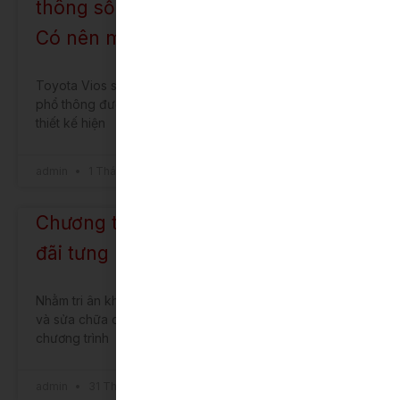
thông số kỹ thuật, ưu nhược điểm.
Có nên mua không?
Toyota Vios số sàn là một trong những mẫu xe sedan
phổ thông được nhiều người ưa chuộng tại Việt Nam. Với
thiết kế hiện
admin
1 Tháng 1, 2026
Chương trình dịch vụ tháng 1 – Ưu
đãi tưng bừng, chào mừng năm mới
Nhằm tri ân khách hàng đã tin tưởng dịch vụ bảo dưỡng
và sửa chữa của chúng tôi. Toyota Bắc Ninh thực hiện
chương trình
admin
31 Tháng 12, 2025