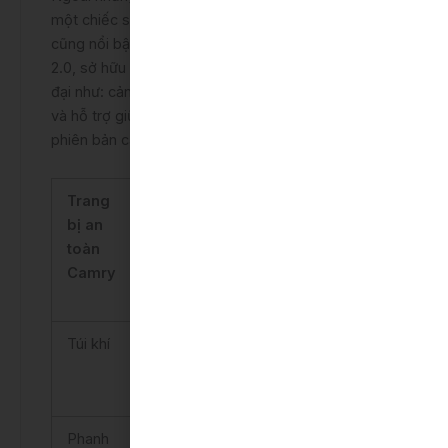
một chiếc sedan tầm trung thì
Toyota Camry 2025
cũng nổi bật với gói an toàn Toyota Safety Sense
2.0, sở hữu nhiều trang bị, tính năng an toàn hiện
đại như: cảnh báo tiền va chạm, cảnh báo lệch làn
và hỗ trợ giữ làn, ga tự động thông minh…trên các
phiên bản cao cấp.
Trang
2.0G
2.0Q
2.5Q
2.5HV
bị an
toàn
Camry
Túi khí
9 túi
9 túi
9 túi
9 túi
khí
khí
khí
khí
Phanh
Có
Có
Có
Có