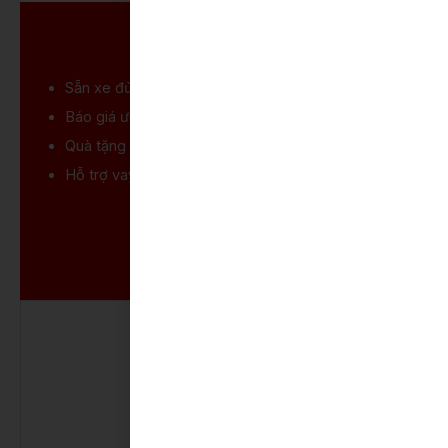
LIÊN HỆ MUA XE
Sẵn xe
đủ màu, giao ngay trong ngày
Báo giá ưu đãi
tốt nhất cho khách hàng
Quà tặng
thêm phụ kiện và bảo hiểm
Hỗ trợ vay mua xe
trả góp 85%
LẤY GIÁ ƯU ĐÃI
GỌI 0934-69-66-69