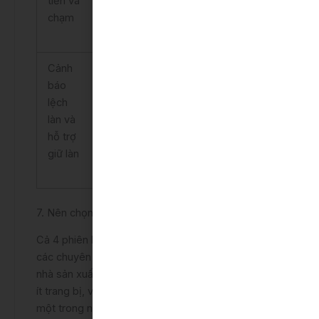
tiền va
chạm
Cảnh
Không
Có
Có
Có
báo
lệch
làn và
hỗ trợ
giữ làn
7. Nên chọn mua xe Camry 2023 phiên bản nào?
Cả 4 phiên bản của Toyota Camry 2023 đều được
các chuyên gia đánh giá là phù hợp với mức giá mà
nhà sản xuất đưa ra. Bản 2.0G có giá mềm hơn và
ít trang bị, vừa đủ để người mua có thể trải nghiệm
một trong những dòng sedan chất lượng.