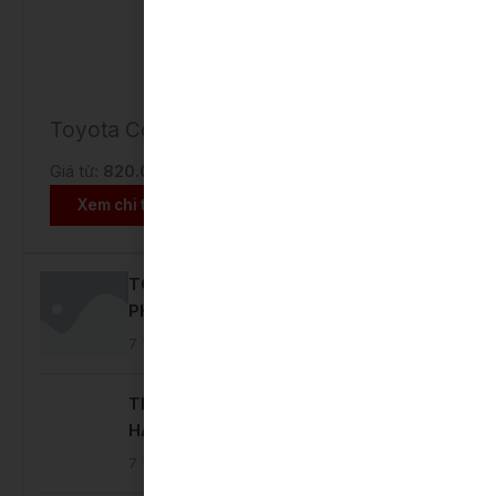
Toyota Corolla Cross
Giá từ:
820.000.000 VNĐ
Xem chi tiết
TOYOTA BẮC NINH CÔNG BỐ GIẤY
PHÉP MÔI TRƯỜNG
7 Tháng 8, 2026
Tin hoạt động
THÁNG 8 RỰC RỠ – ƯU ĐÃI DỊCH VỤ
HẤP DẪN TẠI TOYOTA BẮC NINH
7 Tháng 8, 2026
Ưu đãi