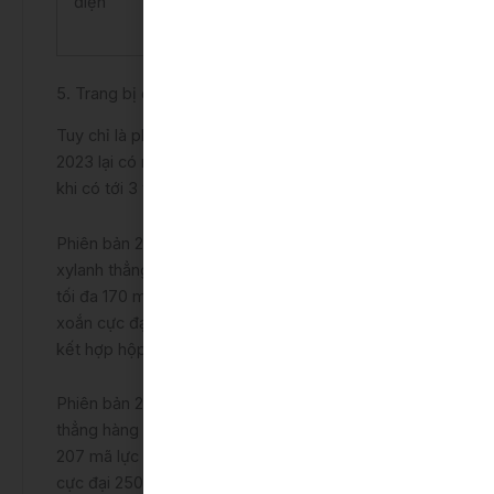
điện
5. Trang bị động cơ
Tuy chỉ là phiên bản facelift nhưng Toyota Camry
2023 lại có nhiều thay đổi về hệ thống truyền động
khi có tới 3 tùy chọn cho khách hàng, bao gồm:
Phiên bản 2.0G và 2.0Q sử dụng động cơ 2.0L, 4
xylanh thẳng hàng (mã M20A-FKS) cho công suất
tối đa 170 mã lực tại 6.600 vòng/phút và mô men
xoắn cực đại 206Nm tại 4.400 – 4.900 vòng/phút,
kết hợp hộp số tự động vô cấp CVT.
Phiên bản 2.5Q sử dụng động cơ 2.5L, 4 xylanh
thẳng hàng (mã A25A-FKS) cho công suất tối đa
207 mã lực tại 6.600 vòng/phút và mô men xoắn
cực đại 250Nm tại 5.000 vòng/phút, kết hợp hộp