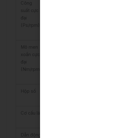
Công
170/6.600
170/6.600
suất cực
đại
(Ps/rpm)
Mô men
206/4.400-
206/4.400-
xoắn cực
4.900
4.900
đại
(Nm/rpm)
Hộp số
CVT
CVT
Cơ cấu lái
Trợ lực điện
Trợ lực điện
Dẫn động
Cầu trước
Cầu trước