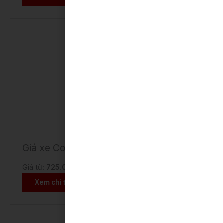
Giá xe Corolla Altis
Giá từ:
725.000.000 VNĐ
Xem chi tiết