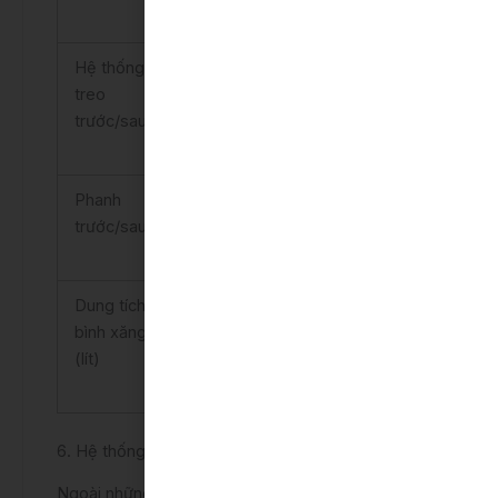
Hệ thống
McPherson/Tay
McPherson/Tay
treo
đòn kép
đòn kép
trước/sau
Phanh
Đĩa tản nhiệt/
Đĩa tản nhiệt/
trước/sau
Đĩa đặc
Đĩa đặc
Dung tích
60
60
bình xăng
(lít)
6. Hệ thống an toàn là điểm khác biệt lớn nhất
Ngoài những trang bị an toàn cơ bản cẩn thiết trên