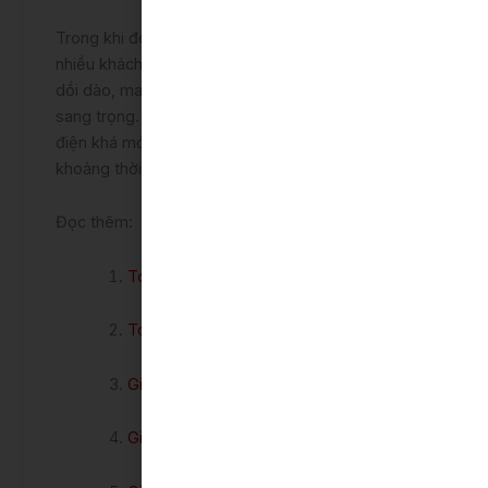
Trong khi đó 2 bản 2.0Q và 2.5Q thường sẽ được
nhiều khách hàng quan tâm hơn bởi lượng trang bị
dồi dào, mang đến những trải nghiệm đẳng cấp và
sang trọng. Còn bản 2.5HV sở hữu loại động cơ lai
điện khá mới nên nhiều khách hàng sẽ cần một
khoảng thời gian để làm quen.
Đọc thêm:
Toyota Camry Hybrid
Toyota Camry Hybird 2025
Giá xe Camry 2025
Giá xe Toyota Camry Hybrid MID CE