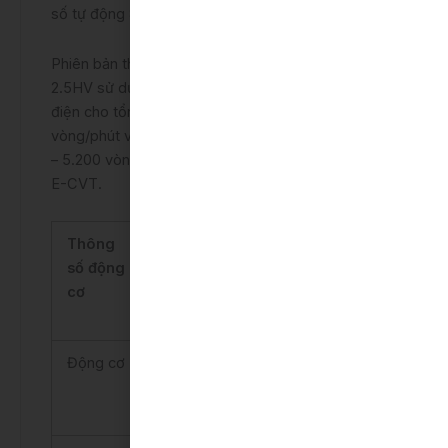
số tự động 8 cấp.
Phiên bản thu hút nhiều sự chú ý nhất là hybrid
2.5HV sử dụng động cơ xăng 2.5L kết hợp mô tơ
điện cho tổng công suất tối đa 176 mã lực tại 5.700
vòng/phút và mô men xoắn tối đa 221Nm tại 3.600
– 5.200 vòng/phút, kết hợp hộp số tự động vô cấp
E-CVT.
Thông
2.0G
2.0Q
số động
cơ
Động cơ
2.0L Xăng
2.0L Xăng