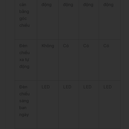
cân
động
động
động
động
bằng
góc
chiếu
Đèn
Không
Có
Có
Có
chiếu
xa tự
động
Đèn
LED
LED
LED
LED
chiếu
sáng
ban
ngày