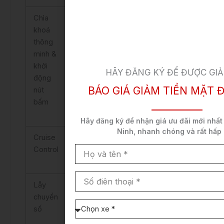
Chìa
Có
Có
Có
Có
khoá
thông
minh &
khởi
HÃY ĐĂNG KÝ ĐỂ ĐƯỢC GIẢ
động
BÁO GIÁ GIẢM TIỀN MẶT 
nút
bấm
Hãy đăng ký để nhận
giá ưu đãi mới nhất
Ninh,
nhanh chóng và rất hấp
Cruise
Có
Chủ
Chủ
Chủ
Họ
Control
động
động
động
và
tên
Số
Lẫy
Không
Có
Có
Có
điên
thoại
chuyển
Chọn
số
xe
cần