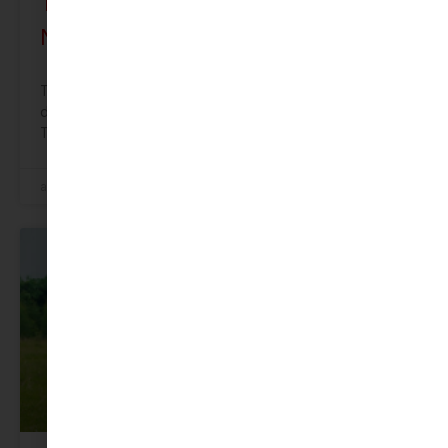
Triết Lý Kinh Doanh Của Toyota Bắc
Ninh: Khách Hàng Là Số 1
Tại Toyota Bắc Ninh, chúng tôi không chỉ bán xe và làm
dịch vụ bảo dưỡng – chúng tôi mang đến trải nghiệm.
Từ ngày
admin
31 Tháng 12, 2025
COROLLA CROSS