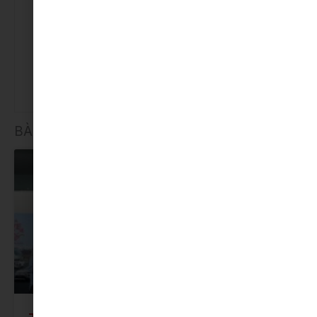
Xem thêm:
Nên mua Fortuner máy xăng hay máy
dầu?
BÀI VIẾT LIÊN QUAN
TIN HOẠT ĐỘNG