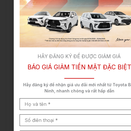
2.4 4×2
1.171.814.000
1.151.294.000
1.
MT
VNĐ
VNĐ
V
2.4 4×2
1.274.854.000
1.252.494.000
1.
AT
VNĐ
VNĐ
V
HÃY ĐĂNG KÝ ĐỂ ĐƯỢC GIẢM GIÁ
BÁO GIÁ GIẢM TIỀN MẶT ĐẶC BIỆ
Legender
1.432.774.000
1.407.594.000
1.
2.4 4×2
VNĐ
VNĐ
V
Hãy đăng ký để nhận
giá ưu đãi mới nhất
từ Toyota B
AT
Ninh,
nhanh chóng và rất hấp dẫn
Họ
và
2.8 4×4
1.628.774.000
1.600.094.000
1.
tên
Số
AT
VNĐ
VNĐ
V
điên
thoại