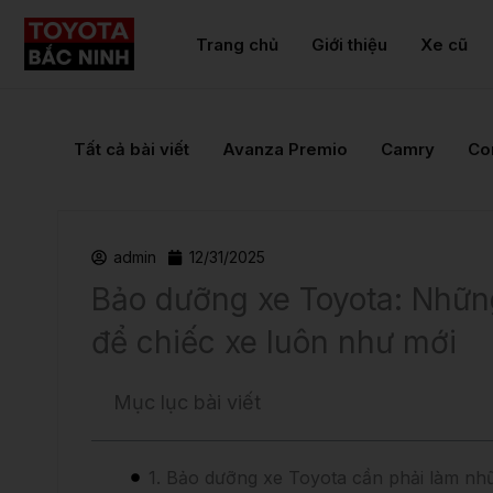
Nhảy
tới
Trang chủ
Giới thiệu
Xe cũ
nội
dung
Tất cả bài viết
Avanza Premio
Camry
Cor
admin
12/31/2025
Bảo dưỡng xe Toyota: Những
để chiếc xe luôn như mới
Mục lục bài viết
1. Bảo dưỡng xe Toyota cần phải làm nh