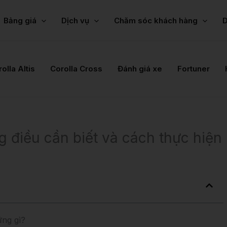
Bảng giá
Dịch vụ
Chăm sóc khách hàng
D
olla Altis
Corolla Cross
Đánh giá xe
Fortuner
 điều cần biết và cách thực hiện
ững gì?