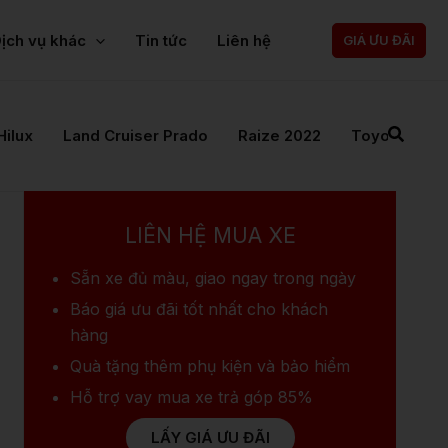
ịch vụ khác
Tin tức
Liên hệ
GIÁ ƯU ĐÃI
Hilux
Land Cruiser Prado
Raize 2022
Toyota Cam
LIÊN HỆ MUA XE
Sẵn xe
đủ màu, giao ngay trong ngày
Báo giá ưu đãi
tốt nhất cho khách
hàng
Quà tặng
thêm phụ kiện và bảo hiểm
Hỗ trợ vay mua xe
trả góp 85%
LẤY GIÁ ƯU ĐÃI