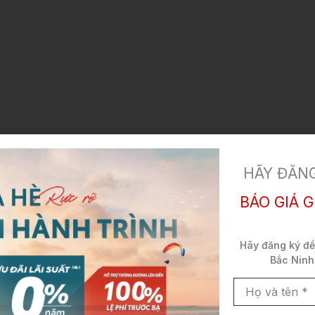
HÃY ĐĂNG
BÁO GIÁ G
Hãy đăng ký đ
Bắc Ninh
Họ
và
tên