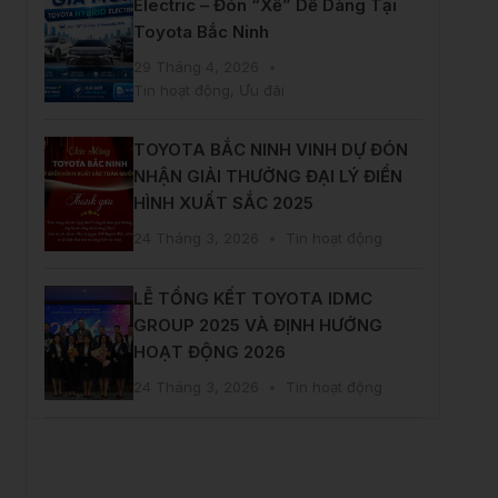
Electric – Đón “Xế” Dễ Dàng Tại
Toyota Bắc Ninh
29 Tháng 4, 2026
Tin hoạt động
,
Ưu đãi
TOYOTA BẮC NINH VINH DỰ ĐÓN
NHẬN GIẢI THƯỞNG ĐẠI LÝ ĐIỂN
HÌNH XUẤT SẮC 2025
24 Tháng 3, 2026
Tin hoạt động
LỄ TỔNG KẾT TOYOTA IDMC
GROUP 2025 VÀ ĐỊNH HƯỚNG
HOẠT ĐỘNG 2026
24 Tháng 3, 2026
Tin hoạt động