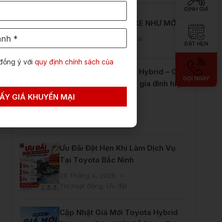
ĐỊNH GIÁ
HÈ RỰC RỠ – CHĂM XE NHƯ MỚI
4 Tháng 7, 2026
Ưu đãi
ĐẶT HẸN
đồng ý với
quy định chính sách của
Toyota Innova Cross Hybrid – Giải
GỌI NGAY
pháp thông minh cho gia đình hiện
đại
ẤY GIÁ KHUYẾN MẠI
29 Tháng 4, 2026
Tin hoạt động
,
Ưu đãi
Ưu Đãi Đặt Hẹn Khi Làm Dịch Vụ
Tại Toyota Bắc Ninh
29 Tháng 4, 2026
Tin hoạt động
,
Ưu đãi
Cập Nhật Giá Mới Toyota Hybrid