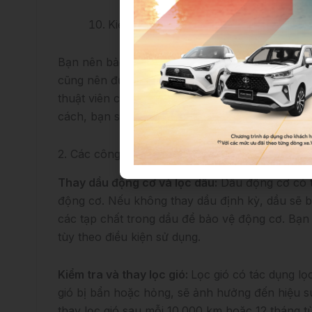
Kiểm tra và thay pin xe
Bạn nên bảo dưỡng xe Toyota định kỳ theo lịch
cũng nên đưa xe đến các trung tâm bảo dưỡng 
thuật viên chuyên nghiệp và sử dụng các phụ 
cách, bạn sẽ giữ cho xe luôn trong tình trạng tố
2. Các công việc cần làm để bảo dưỡng xe Toy
Thay dầu động cơ và lọc dầu:
Dầu động cơ có t
động cơ. Nếu không thay dầu định kỳ, dầu sẽ bị
các tạp chất trong dầu để bảo vệ động cơ. Bạn
tùy theo điều kiện sử dụng.
Kiểm tra và thay lọc gió:
Lọc gió có tác dụng lọ
gió bị bẩn hoặc hỏng, sẽ ảnh hưởng đến hiệu suấ
thay lọc gió sau mỗi 10.000 km hoặc 12 tháng tù