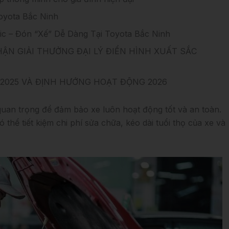
oyota Bắc Ninh
ric – Đón “Xế” Dễ Dàng Tại Toyota Bắc Ninh
ẬN GIẢI THƯỞNG ĐẠI LÝ ĐIỂN HÌNH XUẤT SẮC
 2025 VÀ ĐỊNH HƯỚNG HOẠT ĐỘNG 2026
quan trọng để đảm bảo xe luôn hoạt động tốt và an toàn.
hể tiết kiệm chi phí sửa chữa, kéo dài tuổi thọ của xe và