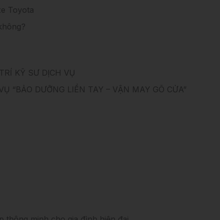
xe Toyota
 không?
RÍ KỸ SƯ DỊCH VỤ
Ụ “BẢO DƯỠNG LIỀN TAY – VẬN MAY GÕ CỬA”
p thông minh cho gia đình hiện đại