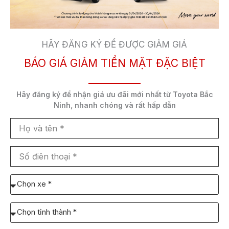
Ở thị trường Việt Nam, Toyota Veloz Cross 2022
được phân phối với 2 phiên bản với giá bán cụ thể
HÃY ĐĂNG KÝ ĐỂ ĐƯỢC GIẢM GIÁ
như sau.
BÁO GIÁ GIẢM TIỀN MẶT ĐẶC BIỆT
Phiên
Giá
Giá
Giá
Giá
bản
niêm
lăn
lăn
lăn
Hãy đăng ký để nhận
giá ưu đãi mới nhất
từ Toyota Bắc
yết
bánh
bánh
bánh
Ninh,
nhanh chóng và rất hấp dẫn
tại Hà
tại
tại
Họ
Nội
HCM
Tỉnh
và
(Triệu
(Triệu
khác
tên
Số
VNĐ)
VNĐ)
điên
thoại
Chọn
Toyota
648
748
735
716
xe
cần
Veloz
Chọn
báo
Cross
Tỉnh/TP
giá:
CVT
dự