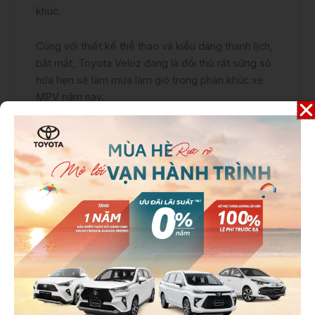
khúc.
Cùng với thiết kế thể thao và kiểu dáng thanh lịch,
bắt mắt, Toyota Veloz đang là đối thủ rất sừng sỏ
hứa hẹn sẽ làm mưa làm gió trong phân khúc xe
MPV năm nay.
1. Giá xe Toyota Veloz Cross
2022 lăn bánh mới nhất