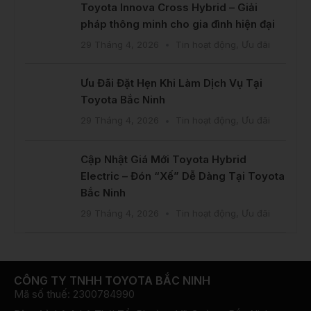
Toyota Innova Cross Hybrid – Giải
pháp thông minh cho gia đình hiện đại
29 Tháng 4, 2026
Tin hoạt động
,
Ưu đãi
Ưu Đãi Đặt Hẹn Khi Làm Dịch Vụ Tại
Toyota Bắc Ninh
29 Tháng 4, 2026
Tin hoạt động
,
Ưu đãi
Cập Nhật Giá Mới Toyota Hybrid
Electric – Đón “Xế” Dễ Dàng Tại Toyota
Bắc Ninh
29 Tháng 4, 2026
Tin hoạt động
,
Ưu đãi
CÔNG TY TNHH TOYOTA BẮC NINH
Mã số thuế: 2300784990