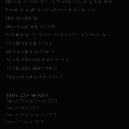
Địa chỉ:
Lô A Lê Thái Tổ, Phường Võ Cường, Bắc Ninh
Email:
phongkhachhang@toyotabacninh.com
Hotline Liên hệ:
Điện thoại:
0916 292 292
Giờ dịch vụ:
Từ 08:00 – 17:00 từ T2 – T7 hàng tuần
Tư vấn xe mới:
Phím 1
Đặt hẹn dịch vụ:
Phím 2
Tư vấn hỗ trợ kỹ thuật:
Phím 3
Tư vấn bảo hiểm:
Phím 4
Tiếp nhận phản hồi:
Phím 0
TRUY CẬP NHANH
Giá xe Toyota Cross 2023
Giá xe Vios 2023
Giá xe Toyota Veloz 2023
Giá xe Camry 2023