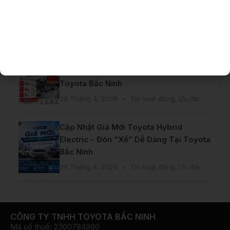
Toyota Innova Cross Hybrid – Giải
pháp thông minh cho gia đình hiện đại
29 Tháng 4, 2026
Tin hoạt động
,
Ưu đãi
Ưu Đãi Đặt Hẹn Khi Làm Dịch Vụ Tại
Toyota Bắc Ninh
29 Tháng 4, 2026
Tin hoạt động
,
Ưu đãi
Cập Nhật Giá Mới Toyota Hybrid
Electric – Đón “Xế” Dễ Dàng Tại Toyota
Bắc Ninh
29 Tháng 4, 2026
Tin hoạt động
,
Ưu đãi
CÔNG TY TNHH TOYOTA BẮC NINH
Mã số thuế: 2300784990