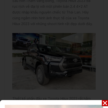
Sau hơn 1 năm vắng bóng, Toyota Hilux 2023 đã
rục rịch về đại lý với một phiên bản 2.4 4×2 AT
được nhập khẩu nguyên chiếc từ Thái Lan. Hãy
cùng ngắm nhìn hình ảnh thực tế của xe Toyota
Hilux 2023 với những shoot hình rất đẹp dưới đây.
Thiết kế phần đầu xe Toyota Hilux 2023 rất hầm
hố, thể thao với lưới tản nhiệt đặc trưng hình thang