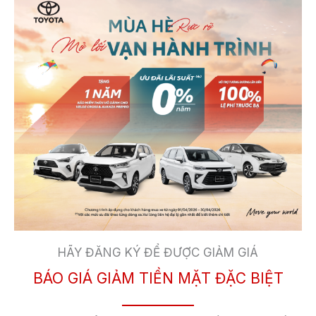
mở rộng.
Giá niêm yết của phiên bản này là 852 triệu. Riêng
màu sơn Trắng Ngọc Trai sẽ có giá 860 triệu đồng.
So với phiên bản cũ, Toyota Hilux 2023 đã tăng tới
178 triệu đồng.
HÃY ĐĂNG KÝ ĐỂ ĐƯỢC GIẢM GIÁ
BÁO GIÁ GIẢM TIỀN MẶT ĐẶC BIỆT