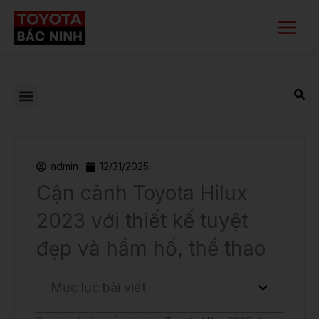
Nhảy
Main
tới
Menu
nội
dung
admin
12/31/2025
Cận cảnh Toyota Hilux
2023 với thiết kế tuyệt
đẹp và hầm hố, thể thao
Mục lục bài viết