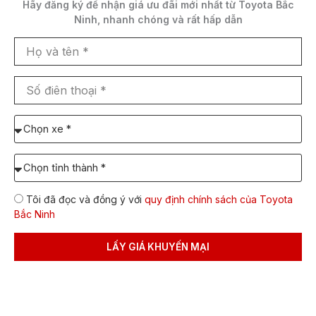
Hãy đăng ký để nhận
giá ưu đãi mới nhất
từ Toyota Bắc
Tổng quan mặt trước xe Toyota Hilux 2023.
Ninh,
nhanh chóng và rất hấp dẫn
Họ
Toyota Hilux 2023 cơ bắp hơn với các đường nét
và
tạo khối rõ ràng và góc cạnh. Bộ lưới tản nhiệt thiết
tên
kế theo kiểu hình thang mở rộng. Phần khung ngoài
Số
điên
được sơn đen tạo điểm nhấn.
thoại
Chọn
xe
cần
Chọn
báo
Tỉnh/TP
giá:
dự
Tôi đã đọc và đồng ý với
quy định chính sách của Toyota
định
Bắc Ninh
lăn
bánh
LẤY GIÁ KHUYẾN MẠI