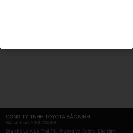
CÔNG TY TNHH TOYOTA BẮC NINH
Mã số thuế: 2300784990
Địa chỉ:
Lô A Lê Thái Tổ, Phường Võ Cường, Bắc Ninh