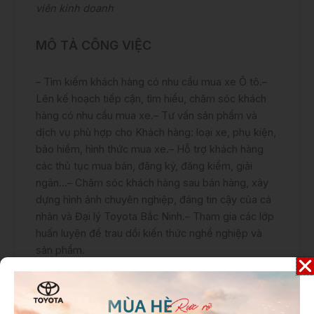
viên kinh doanh
MÔ TẢ CÔNG VIỆC
– Tìm kiếm khách hàng có nhu cầu mua xe Ô tô.
–
Lên kế hoạch tiếp cận, tìm hiểu, chăm sóc khách
hàng có nhu cầu mua xe.
– Tư vấn sản phẩm và
dịch vụ phù hợp cho Khách hàng: loại xe, phụ kiện,
bảo hiểm, hình thức mua xe.
– Hỗ trợ khách hàng
các thủ tục mua bán, đăng ký, đăng kiểm, giải
ngân…
– Chăm sóc khách hàng sau bán hàng, xây
dựng hình ảnh chuyên nghiệp, đáng tin cậy của cá
nhân và Đại lý Toyota Bắc Ninh.
– Tham gia các lớp
huấn luyện để trau dồi kiến thức nghề nghiệp và
sản phẩm.