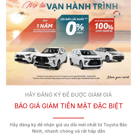
YÊU CẦU CÔNG VIỆC
– Giới tính: Nam, nữ;
– Tốt nghiệp Đại Học chuyên
ngành kinh tế, Quản trị kinh doanh, công nghệ Ô
HÃY ĐĂNG KÝ ĐỂ ĐƯỢC GIẢM GIÁ
tô…
– Có kỹ năng giao tiếp tốt, có khả năng
marketing, trình bày rõ ràng, mạch lạc, có tính
BÁO GIÁ GIẢM TIỀN MẶT ĐẶC BIỆT
thuyết phục.
– Kỹ năng tổ chức, sắp xếp công việc
–
Có ngoại hình ưa nhìn
– Có khả năng làm việc độc
Hãy đăng ký để nhận
giá ưu đãi mới nhất
từ Toyota Bắc
lập và theo nhóm, chịu được áp lực cao
Ninh,
nhanh chóng và rất hấp dẫn