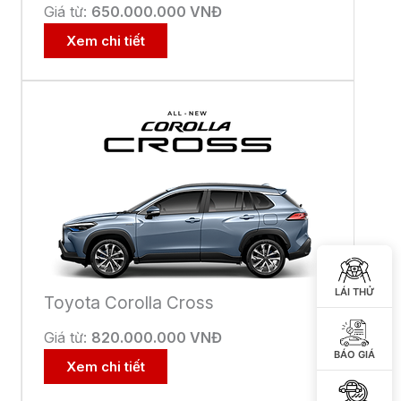
29 Tháng 4, 2026
Tin hoạt động
,
Ưu đãi
Cập Nhật Giá Mới Toyota Hybrid
Electric – Đón “Xế” Dễ Dàng Tại
Toyota Bắc Ninh
29 Tháng 4, 2026
Tin hoạt động
,
Ưu đãi
 KÝ ĐỂ ĐƯỢC GIẢM GIÁ
IẢM TIỀN MẶT ĐẶC BIỆT
LÁI THỬ
ể nhận
giá ưu đãi mới nhất
từ Toyota
,
nhanh chóng và rất hấp dẫn
BÁO GIÁ
Số
điên
thoại