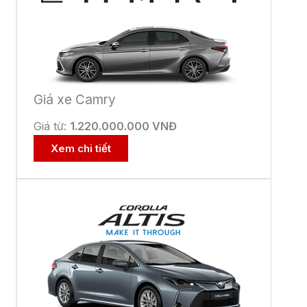
Toyota Corolla Cross
Giá từ:
820.000.000 VNĐ
Xem chi tiết
TOYOTA BẮC NINH CÔNG BỐ GIẤY
PHÉP MÔI TRƯỜNG
7 Tháng 8, 2026
Tin hoạt động