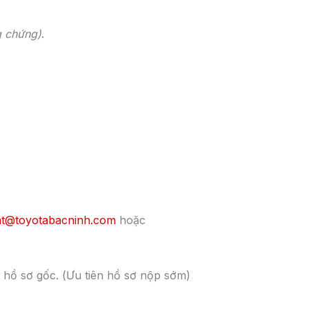
Những nâng cấp nổi bật của Toyota
Fortuner 2023 ra mắt tại Thái Lan
Toyota Fortuner 2023 vừa được nâng cấp nhiều tính năn
ở thị trường Thái Lan với 3 phiên bản Fortuner Leader,
Fortuner Legender và Fortuner
admin
31 Tháng 12, 2025
GIỜ LÀM VIỆC: (0
Kinh doanh: 0916
NG GIÁ XE