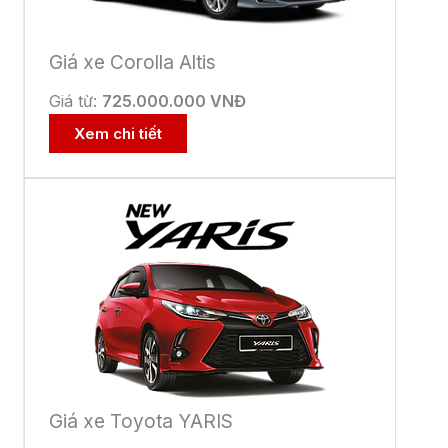
THÁNG 8 RỰC RỠ – ƯU ĐÃI DỊCH
VỤ HẤP DẪN TẠI TOYOTA BẮC
NINH
7 Tháng 8, 2026
Ưu đãi
HÈ RỰC RỠ – CHĂM XE NHƯ MỚI
4 Tháng 7, 2026
Ưu đãi
Toyota Innova Cross Hybrid – Giải
pháp thông minh cho gia đình hiện
đại
29 Tháng 4, 2026
Tin hoạt động
,
Ưu đãi
Ưu Đãi Đặt Hẹn Khi Làm Dịch Vụ
Tại Toyota Bắc Ninh