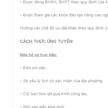
Email:
tuyendung@toyotabacninh.com
hoặc
hoa
Website:
www.toyotabacninh.com
Điện thoại:0223 686666 (máy lẻ: 208)– 0375 59
BÀI VIẾT LIÊN QUAN
TOYOTA CAMRY