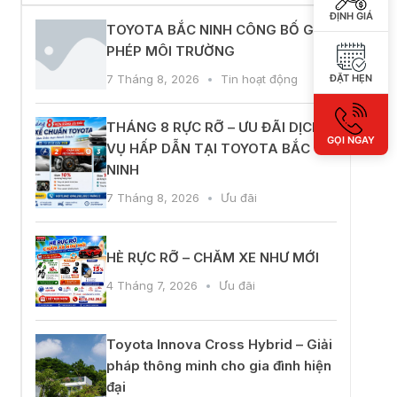
ĐỊNH GIÁ
ĐẶT HẸN
đồng ý với
quy định chính sách của
GỌI NGAY
ẤY GIÁ KHUYẾN MẠI