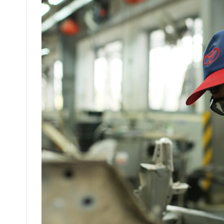
CÁCH THỨC ỨNG TUYỂN
Nộp hồ sơ trực tiếp:
– Đơn xin việc.
– Sơ yếu lý lịch có xác nhận của địa phương.
– CV/ bản tóm tắt quá trình công tác.
– Bản sao giấy khai sinh.
– Bản sao các văn bằng, chứng chỉ
(photo côn
– Bản sao Chứng minh thư/hộ khẩu.