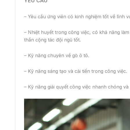
CHẾ ĐỘ PHÚC LỢI
– Hưởng mức lương cạnh tranh, thu nhập thoả 
– Môi trường làm việc chuyên nghiệp, năng động
– Được đóng BHXH, BHYT theo quy định của 
– Được tham gia các khóa đào tạo nâng cao ngh
Hưởng các chế độ ưu đãi khác theo quy định củ