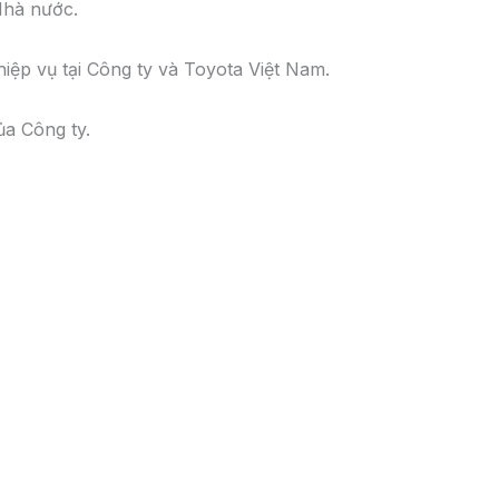
int@toyotabacninh.com
8 510 (Ms Hoài)
FORTUNER