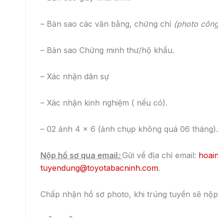
Bảng giá xe Camry lăn bánh tháng
3/2023 với nhiều ưu đãi đặc biệt
Toyota Bắc Ninh xin gửi quý khách hàngbảng giá xe
Camry tháng 3/2023 mới nhất. Bảng giá xe Camry bao
gồm giá niêm yết chính
admin
31 Tháng 12, 2025
ĐẶT HẸN LÁI THỬ
KHUYẾN MẠI
BẢ