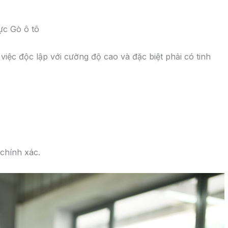
đáng theo năng lực.
, thăng tiến.
Nhà nước.
iệp vụ tại Công ty và Toyota Việt Nam.
a Công ty.