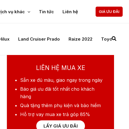
Giá xe Camry
ịch vụ khác
Tin tức
Liên hệ
GIÁ ƯU ĐÃI
Giá từ:
1.220.000.000 VNĐ
Xem chi tiết
Giá xe Corolla Altis
Giá từ:
725.000.000 VNĐ
Xem chi tiết