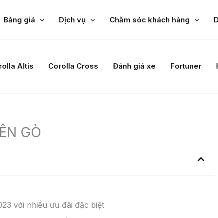
Bảng giá
Dịch vụ
Chăm sóc khách hàng
D
ung bình
 nắn.
tốt các công việc được giao
hữa…
ực Gò ô tô
việc độc lập với cường độ cao và đặc biệt phải có tinh