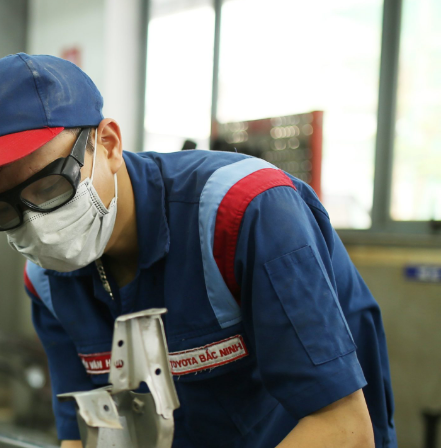
HÃY ĐĂNG
BÁO GIÁ G
Hãy đăng ký đ
g chứng)
.
Bắc Ninh
Họ
và
tên