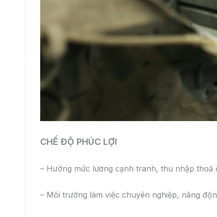
– Xác nhận dân sự
– Xác nhận kinh nghiệm ( nếu có).
– 02 ảnh 4 x 6 (ảnh chụp không quá 06 tháng).
Nộp hồ sơ qua email
:
Gửi về địa chỉ email:
hoai
tuyendung@toyotabacninh.com
.
Chấp nhận hồ sơ photo, khi trúng tuyển sẽ nộp
LIÊN HỆ
Ms Hoài –
Phòng Hành chính Khách hàng – Côn
Lô A, Đường Lê Thái Tổ, P. Lê Thái Tổ, Phườn