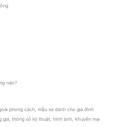
 Vios số sàn và Vios số tự động để xem hai phiên bản
n (MT) và số tự động (CVT). Cả hai phiên bản đều sử dụng
à mô-men xoắn 140 Nm. Tuy nhiên, có một số điểm khác
 tự động khoảng 50 triệu đồng. Đây là một lợi thế cho
hạy dịch vụ.
ao cấp hơn Vios số sàn, như ghế da, tay lái bọc da, đồng
rang bị này giúp tăng thêm sự sang trọng và tiện lợi cho
CVT, giúp chuyển số mượt mà, tiết kiệm nhiên liệu và