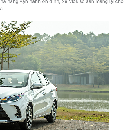
 số tự động , thiếu sự sang trọng và tiện lợi cho người
ó khăn cho người lái mới hoặc không quen, giảm an toàn
ản số tự động, tăng chi phí vận hành và gây ô nhiễm môi
?
nó. Đó là chất riêng mà những người lái xe số tự động ít
 sàn này?