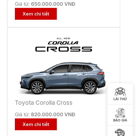
 KÝ ĐỂ ĐƯỢC GIẢM GIÁ
IẢM TIỀN MẶT ĐẶC BIỆT
LÁI THỬ
ể nhận
giá ưu đãi mới nhất
từ Toyota
,
nhanh chóng và rất hấp dẫn
BÁO GIÁ
Số
điên
thoại