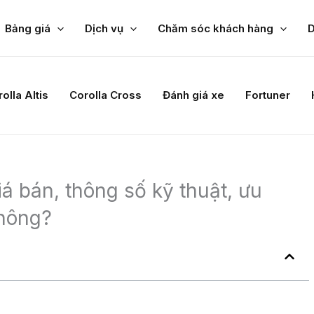
Bảng giá
Dịch vụ
Chăm sóc khách hàng
D
g bị hệ thống TRC, giúp ngăn chặn bánh xe bị quá tải khi
dàng vượt qua các địa hình khó.
 được trang bị hệ thống HAC, giúp ngăn chặn xe bị lùi
c cho người lái và tăng an toàn.
bị tính năng khóa cửa tự động khi vận hành, giúp ngăn
toàn cho hành khách.
 cảnh báo điểm mù, giúp người lái nhận biết các phương
 gương chiếu hậu, tăng an toàn khi chuyển làn hay quay
ười lái quan sát rõ ràng phía sau xe khi lùi, tránh va