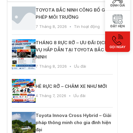
ĐỊNH GIÁ
ĐẶT HẸN
đồng ý với
quy định chính sách của
GỌI NGAY
ẤY GIÁ KHUYẾN MẠI