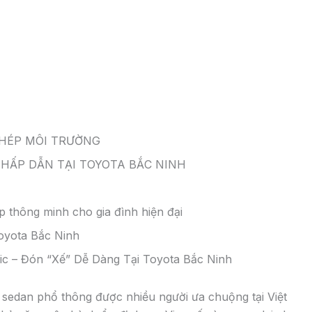
 số sàn có hộp số sàn 5 cấp, giúp người lái có thể tùy
iác lái và phù hợp với điều kiện đường trơn trượt.
 động đều có những ưu và nhược điểm riêng. Việc lựa
thích và túi tiền của mỗi người. Với những khách hàng có
à một sự lựa chọn phù hợp trong tầm giá trên dưới 500
 hợp với ngân sách hạn hẹp hoặc chạy dịch vụ.
n của người lái, tăng cảm giác lái và phù hợp với điều
ảo dưỡng và sửa chữa.