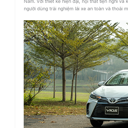
Nhược điểm:
Không có nhiều trang bị cao cấp như phiên bản
lái và hành khách.
Không mượt mà khi chuyển số, có thể gây kh
và thoải mái khi lái xe.
Có thể tiêu hao nhiên liệu nhiều hơn phiên b
trường.
10. Xe Vios số sàn phù hợp với khách hàng nào
Xe Vios bản số sàn có tệp khách hàng riêng của 
có được. Vậy những ai phù hợp với bản Vios số