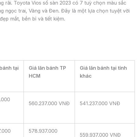
Xe Toyota Veloz Cross TOP 2022:
Bảng giá, thông số kỹ thuật, hình
ảnh, khuyến mại
Toyota Veloz TOP 2022 là phiên bản cao cấp nhất trong
2 phiên bản xe Toyota Veloz đang được bán tại thị trườn
Việt Nam.
admin
31 Tháng 12, 2025
GIỜ LÀM VIỆC: (0
Kinh doanh: 0916
NG GIÁ XE