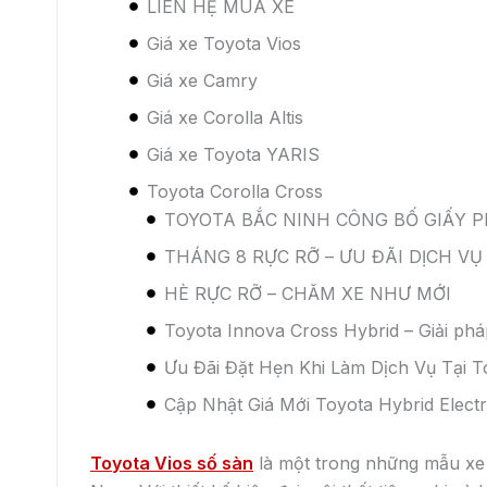
phù hợp với điều kiện giao thông đông đúc. Vios
chỉnh tốc độ và lực kéo theo ý muốn, tăng cảm g
Như vậy, có thể thấy rằng Vios số sàn và số tự
chọn phiên bản nào phụ thuộc vào nhu cầu, sở 
ngân sách tài chính eo hẹp thì xe Vios số sàn l
triệu đồng.
9. Đánh giá ưu và nhược điểm
Ưu điểm:
Giá bán thấp hơn phiên bản số tự động , phù
Có thể tùy chỉnh tốc độ và lực kéo theo ý muố
kiện đường trơn trượt.
Có độ bền cao và ít hỏng vặt, giảm chi phí b