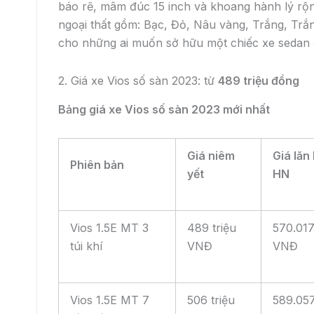
Toyota Veloz Cross: Trong tiện nghi,
ngoài phong cách, mẫu xe dành cho
gia đình
Toyota Veloz Cross: Trong tiện nghi, ngoài phong cách.
Mẫu xe đích thực dành cho các gia đình trẻ. Với thiết kế
ngoại thất cá
admin
31 Tháng 12, 2025
ĐẶT HẸN LÁI THỬ
KHUYẾN MẠI
BẢ