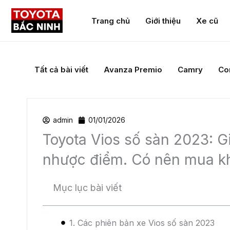
Trang chủ
Giới thiệu
Xe cũ
Hệ thống kiểm soát lực kéo (TRC):
Xe được tran
tăng tốc, giữ cho xe luôn có lực kéo tốt và dễ 
Hệ thống hỗ trợ khởi hành ngang dốc (HAC):
Xe
xuống khi khởi hành trên đường dốc, giảm áp lự
Khóa cửa tự động khi vận hành:
Xe được trang 
chặn người ngoài xâm nhập vào xe và tăng an 
Cảnh báo điểm mù:
Xe được trang bị tính năng
tiện di chuyển trong vùng không nhìn thấy của
đầu.
Camera lùi:
Xe được trang bị camera lùi, giúp ng
chạm với các vật cản hay người đi đường.