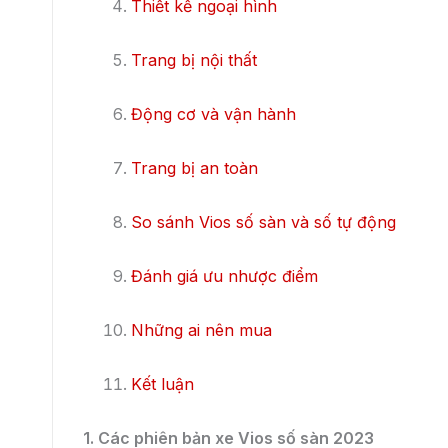
sedan hạng B với thiết kế trẻ trung, nội thất ti
hơn phiên bản số tự động, phù hợp với ngân sá
tốc độ và lực kéo theo ý muốn của người lái, tă
Tuy nhiên, xe cũng có một số nhược điểm như k
động, không mượt mà khi chuyển số và có thể t
kỹ trước khi quyết định mua xe. Hy vọng bài vi
Toyota Vios số sàn 2023.