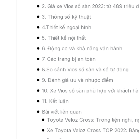
8.So sánh Vios số sàn và số tự động
Hãy cùng so sánh một số điểm khác biệt của xe
này có gì giống và khác nhau?
Hiện nay, Vios có hai phiên bản chính là số sà
động cơ xăng 1.5L cho công suất 107 mã lực v
biệt giữa hai phiên bản này:
Về giá bán:
Vios số sàn có giá thấp hơn Vios số
những người có ngân sách eo hẹp hoặc muốn c
Về trang bị:
Vios số tự động có nhiều trang bị c
hồ Optitron, cảm biến đỗ xe phía sau,… Những t
người lái và hành khách.
Về vận hành:
Vios số tự động có hộp số vô cấp 