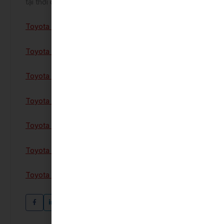
tại thời điểm.
Toyota Thanh Xuân
Toyota Yaris Cross
Toyota Innova Cross
Toyota Corolla Cross Hybrid
Toyota Camry Hybrid
Toyota Vios
Toyota Veloz