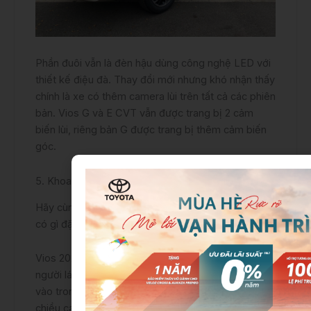
Phần đuôi vẫn là đèn hậu dùng công nghệ LED với
thiết kế điệu đà. Thay đổi mới nhưng khó nhận thấy
chính là xe có thêm camera lùi trên tất cả các phiên
bản. Vios G và E CVT vẫn được trang bị 2 cảm
biến lùi, riêng bản G được trang bị thêm cảm biến
góc.
5. Khoang nội thất
Hãy cùng nhau tìm hiểu về
nội thất xe Vios số sàn
có gì đặc biệt?
Vios 2022 phiên bản mới đã tạo sự thoải mái cho
người lái cũng như hành khách ngay từ khi bước
vào trong xe nhờ phần cửa rộng nhất phân khúc và
chiều cao hợp lý.