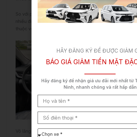
So với phiên bản cũ,
nội thất xe Vios 2022
có
nhiều điểm mới bên cạnh những thiết kế khá quen
thuộc với các mẫu xe khác của nhà Toyota.
HÃY ĐĂNG KÝ ĐỂ ĐƯỢC GIẢM 
BÁO GIÁ GIẢM TIỀN MẶT ĐẶC
Hãy đăng ký để nhận
giá ưu đãi mới nhất
từ 
Ninh,
nhanh chóng và rất hấp dẫn
Họ
và
tên
Số
điên
thoại
Vô lăng thiết kế 3 chấu có thể điều chỉnh 2 hướng
Chọn