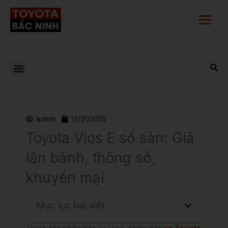
Nhảy
Main
tới
Menu
nội
dung
admin
12/31/2025
Toyota Vios E số sàn: Giá
lăn bánh, thông số,
khuyến mại
Mục lục bài viết