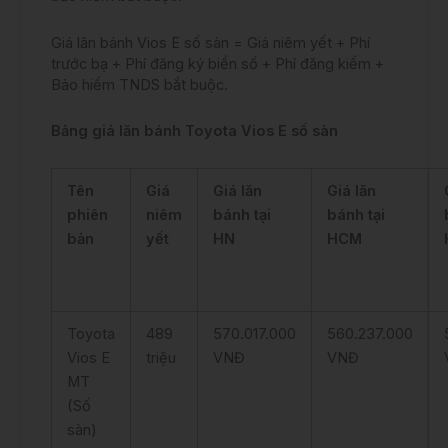
Giá lăn bánh Vios E số sàn = Giá niêm yết + Phí
trước bạ + Phí đăng ký biển số + Phí đăng kiểm +
Bảo hiểm TNDS bắt buộc.
Bảng giá lăn bánh Toyota Vios E số sàn
Tên
Giá
Giá lăn
Giá lăn
phiên
niêm
bánh tại
bánh tại
bản
yết
HN
HCM
Toyota
489
570.017.000
560.237.000
Vios E
triệu
VNĐ
VNĐ
MT
(Số
sàn)