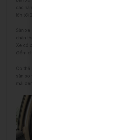
các hàng ghế rất rộng rãi nhờ vào chiều dài cơ sở
lớn tới 2.550 mm.
Sàn xe dạng phẳng, không gồ ghề giúp khoảng để
chân thoáng hơn, ở cả vị trí ngồi giữa hàng ghế hai.
Xe có bệ tỳ tay phía sau và dây đai an toàn ba
điểm cho cả 5 vị trí ngồi.
Có thể nói đây là một điểm lợi thế của Vios E số
sàn so với đối thủ cùng phân khúc nhờ vào sự thoải
mái đem lại khi di chuyển trên đường dài.