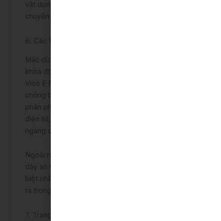
vật dụng dài, đa dạng loại hành lý cho những
chuyến đi xa.
6. Các trang bị an toàn
Mặc dù không có đèn báo phanh khẩn cấp, mã hóa
khóa động cơ hay cảm biến hỗ trợ đỗ xe nhưng
Vios E MT 2022 vẫn sở hữu hệ thống Hệ thống
chống bó cứng phanh, hỗ trợ lực phanh khẩn cấp,
phân phối lực phanh điện tử, hệ thống cân bằng
điện tử, kiểm soát lực kéo và hỗ trợ khởi hành
ngang dốc tiêu chuẩn của Toyota.
Ngoài ra, xe cũng có 2 túi khí cho hàng ghế trước,
dây an toàn 3 điểm 5 vị trí cùng ghế thiết kế đặc
biệt nhằm giảm thiểu các chấn thương có thể xảy
ra trong quá trình sử dụng.
7. Trang bị tiện nghi