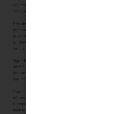
gửi/ nhận tin nhắn văn bản, nghe nhạc và truy cập
Youtube.
Đặc biệt, Carplay cũng tương thích với Siri, cho
phép đưa ra yêu cầu bạn muốn hoặc cần trong khi
lái xe mà không cần rời mắt khỏi tay hoặc rời tay
lái, đồng thời hoạt động với các nút và nút bấm trên
xe của bạn.
Ngoài không gian ghế rộng rãi, khoang lái tiện nghi,
nội thất Vios 2022 còn có ưu điểm là hệ thống điều
hòa làm lạnh nhanh, dù không được bố trí cửa gió
điều hòa cho hàng ghế phía sau.
Gương chiếu hậu trong xe có thể điều chỉnh 2 chế
độ ban ngày và ban đêm. Cửa kính điều chỉnh điện,
tự động lên và chống kẹt ở ghế người lái. Khoang
hành lý khá dài đem đến khả năng chở được những