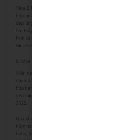
Vios E MT 2022 là phiên bản thấp nhất, không tích
hợp quá nhiều thiết bị tối tân hiện đại nhưng vẫn
đáp ứng các nhu cầu giải trí cơ bản. Hành khách sẽ
tìm thấy hệ thống điều hòa chỉnh tay, DVD, màn
hình cảm ứng đa phương tiện, kết nối USB,
Bluetooth và điện thoại thông minh.
8. Mua ở đâu giá tốt?
Hiện nay đại lý chính hãng Toyota Bắc Ninh đang
chào bán Vios E MT 2022 với những cải tiến mới
hứa hẹn mang tới sự hài lòng cho mọi khách hàng
yêu thích một mẫu xe bền bỉ, chất lượng như Vios
2022.
Quý khách hãy liên hệ trực tiếp đến đại lý ngay
hôm nay để nhận được tư vấn chi tiết, báo giá lăn
bánh, hỗ trợ thanh toán cùng nhiều ưu đãi hấp dẫn