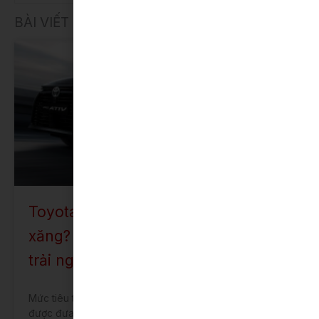
BÀI VIẾT LIÊN QUAN
TOYOTA VIOS
Toyota Vios 2023 ăn bao nhiêu lít
xăng? Mức tiêu thụ nhiên liệu qua
trải nghiệm thực tế
Mức tiêu thụ nhiên liệu tốt đến kinh ngạc là kết luận
được đưa ra khi các phóng viên có cơ hội kiểm nghiệm