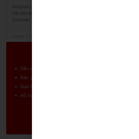
Fortuner Legender 2.8AT 4×4 là phiên bản cao cấp và
đắt tiền nhất trong số 7 phiên bản của dòng xe Toyota
Fortuner. Với ngoại
admin
31 Tháng 12, 2025
LIÊN HỆ MUA XE
Sẵn xe
đủ màu, giao ngay trong ngày
Báo giá ưu đãi
tốt nhất cho khách hàng
Quà tặng
thêm phụ kiện và bảo hiểm
Hỗ trợ vay mua xe
trả góp 85%
LẤY GIÁ ƯU ĐÃI
GỌI 0934-69-66-69