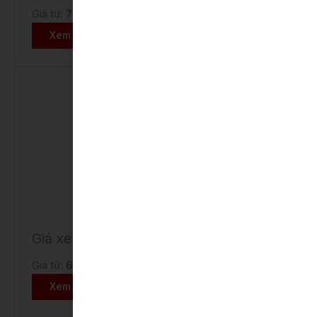
Giá từ:
725.000.000 VNĐ
Xem chi tiết
Giá xe Toyota YARIS
Giá từ:
650.000.000 VNĐ
Xem chi tiết