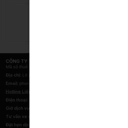
Cập Nhật Giá Mới Toyota Hybrid
Electric – Đón “Xế” Dễ Dàng Tại Toyota
Bắc Ninh
29 Tháng 4, 2026
Tin hoạt động
,
Ưu đãi
CÔNG TY TNHH TOYOTA BẮC NINH
Mã số thuế: 2300784990
Địa chỉ:
Lô A Lê Thái Tổ, Phường Võ Cường, Bắc Ninh
Email:
phongkhachhang@toyotabacninh.com
Hotline Liên hệ:
Điện thoại:
0916 292 292
Giờ dịch vụ:
Từ 08:00 – 17:00 từ T2 – T7 hàng tuần
Tư vấn xe mới:
Phím 1
Đặt hẹn dịch vụ:
Phím 2