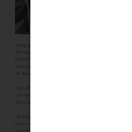
Hàng ghế sau được thiết kế tạo cho hành khách tư
thế ngồi thoải mái hơn, đồng thời giảm áp lực tối đa
lên toàn bộ cơ thể. Ghế sau có thể gập 60:40 dễ
dàng giúp việc chuyên chở các hành lý cồng kềnh
dễ dàng hơn bao giờ hết.
Cụm đồng hồ với thiết kế dạng 3D chia làm 3 khu
vực riêng biệt, hiển thị rõ ràng giúp người lái dễ
dàng quan sát thông tin.
Hệ thống giải trí trên xe Toyota Vios số sàn được
tối ưu hóa trên màn hình cảm ứng với kết nối điện
thoại thông minh cho phép bạn bắt đầu cuộc gọi,