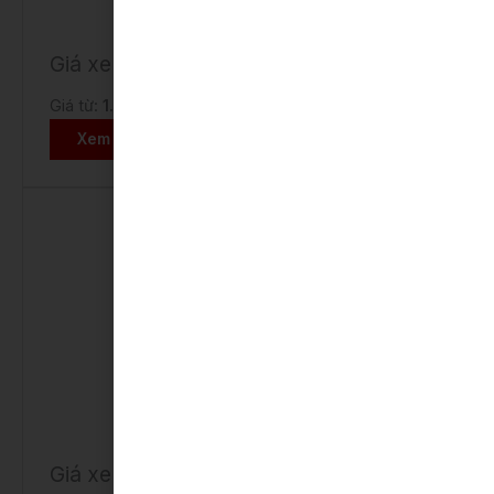
Giá xe Camry
Giá từ:
1.220.000.000 VNĐ
Xem chi tiết
Giá xe Corolla Altis