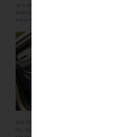
sẽ là điều hòa chỉnh tay dạng núm xoay còn trên
phiên bản G và GR-S sẽ là điều hòa tự động với hệ
thống nút bấm.
Ghế trên xe Toyota Vios E 2022 số sàn sẽ được
bọc da, tuy nhiên chất liệu của da sẽ tùy vào phiên
bản xe. Không gian xe cũng như khoảng cách giữa