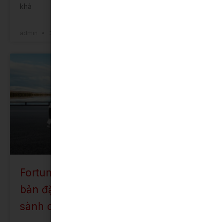
khả
admin
31 Tháng 12, 2025
FORTUNER
Fortuner Legender 2.8AT 4×4: Phiên
bản đặc biệt dành cho những người
sành chơi xe