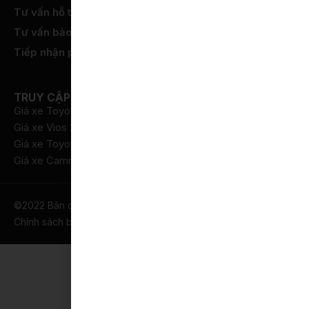
Tư vấn hỗ trợ kỹ thuật:
Phím 3
Tư vấn bảo hiểm:
Phím 4
Tiếp nhận phản hồi:
Phím 0
TRUY CẬP NHANH
Giá xe Toyota Cross 2023
Giá xe Vios 2023
Giá xe Toyota Veloz 2023
Giá xe Camry 2023
©2022 Bản quyền thuộc về Công ty TNHH Toyota Bắc Ninh
​Chính sách bảo mật thông tin