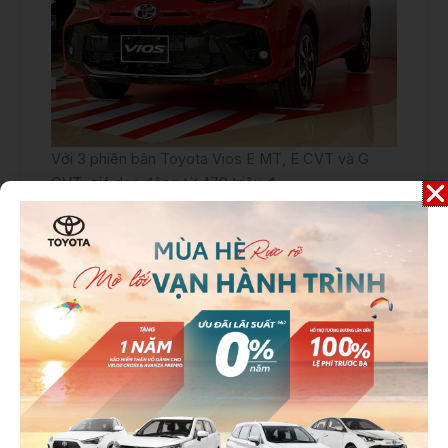
Với 3 phiên bản Toyota Vios E MT, E CVT và G
CVT,
giá
dao động từ 479 triệu đ
ến 592 triệu đồng. Riêng màu trắng ngọc trai có
giá cao hơn 8 triệu đồng. So với Vios 2022, bản
mới giảm 10-14 triệu đồng tùy phiên bản, bản cao
nhất giá không đổi.