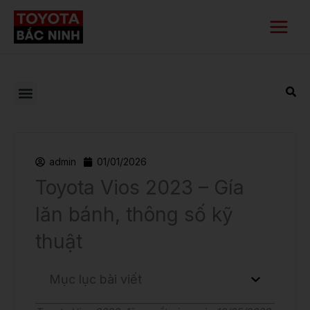
Nhảy
Main
tới
Menu
nội
dung
admin
01/01/2026
Toyota Vios 2023 – Gía
lăn bánh, thông số kỹ
thuật
Mục lục bài viết