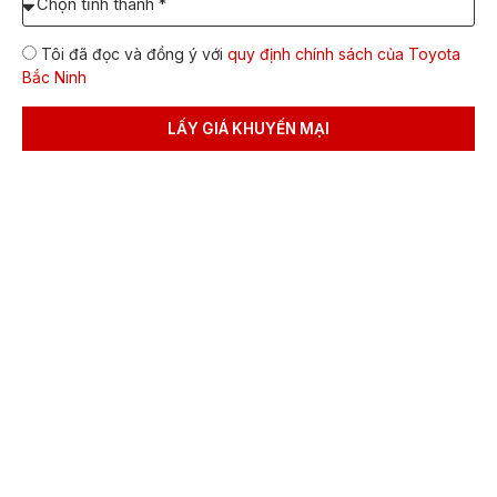
Tỉnh/TP
giá:
dự
Tôi đã đọc và đồng ý với
quy định chính sách của Toyota
định
Bắc Ninh
lăn
bánh
LẤY GIÁ KHUYẾN MẠI
Đối với
Toyota Vios E
, nâng cấp đáng giá nhất là
cụm đèn LED projector mới thay cho đèn halogen,
trong khi 2 phiên bản này lại giảm giá so với trước
đây.