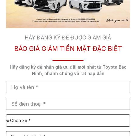
Mặc dù giảm giá,
mẫu xe mới
Toyota Vios 2023 có
thêm nhiều nâng cấp so với bản cũ. Thay đổi dễ
nhận thấy nhất là thiết kế mặt trước và cản sau.
Cụm đèn trước góc cạnh hơn, sử dụng LED
projector thay cho chóa LED ở bản cũ. Phần sơn
HÃY ĐĂNG KÝ ĐỂ ĐƯỢC GIẢM GIÁ
đen ở mặt lưới tản nhiệt mở rộng sang hai bên, đi
cùng đèn sương mù LED. Bộ mâm vẫn có kích
BÁO GIÁ GIẢM TIỀN MẶT ĐẶC BIỆT
thước 15 inch nhưng được chỉnh lại thiết kế chấu.
Hãy đăng ký để nhận
giá ưu đãi mới nhất
từ Toyota Bắc
Ninh,
nhanh chóng và rất hấp dẫn
Họ
và
tên
Số
điên
thoại
Chọn
xe
cần
Chọn
báo