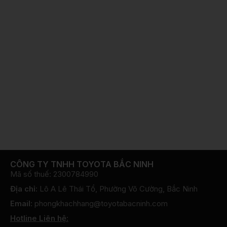
CÔNG TY TNHH TOYOTA BẮC NINH
Mã số thuế: 2300784990
Địa chỉ:
Lô A Lê Thái Tổ, Phường Võ Cường, Bắc Ninh
Email:
phongkhachhang@toyotabacninh.com
Hotline Liên hệ: