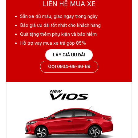
LIÊN HỆ MUA XE
Sẵn xe
đủ màu, giao ngay trong ngày
Báo giá ưu đãi
tốt nhất cho khách hàng
Quà tặng
thêm phụ kiện và bảo hiểm
Hỗ trợ vay mua xe
trả góp 85%
LẤY GIÁ ƯU ĐÃI
GỌI 0934-69-66-69