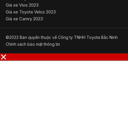
Giá xe Vios 2023
Giá xe Toyota Veloz 2023
Giá xe Camry 2023
©2022 Bản quyền thuộc về Công ty TNHH Toyota Bắc Ninh
​Chính sách bảo mật thông tin
LÁI THỬ
BÁO GIÁ
ĐỊNH GIÁ
ĐẶT HẸN
GỌI NGAY