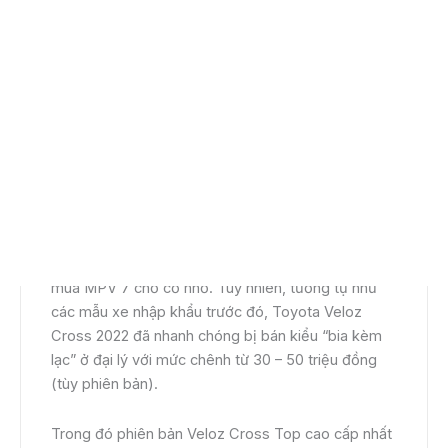
Sở hữu thiết kế hấp dẫn, nhiều trang bị, Toyota
Veloz Cross 2022 đã nhanh chóng nhận được sự
quan tâm của người tiêu dùng Việt khi có nhu cầu
mua MPV 7 chỗ cỡ nhỏ. Tuy nhiên, tương tự như
các mẫu xe nhập khẩu trước đó, Toyota Veloz
Cross 2022 đã nhanh chóng bị bán kiểu “bia kèm
lạc” ở đại lý với mức chênh từ 30 – 50 triệu đồng
(tùy phiên bản).
Trong đó phiên bản Veloz Cross Top cao cấp nhất