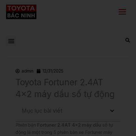
Nhảy
Main
tới
Menu
nội
dung
admin
12/31/2025
Toyota Fortuner 2.4AT
4×2 máy dầu số tự động
Mục lục bài viết
Phiên bản
Fortuner 2.4AT 4×2 máy dầu
số tự
động là một trong 5 phiên bản xe Fortuner máy