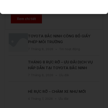
Toyota Corolla Cross
Giá từ:
820.000.000 VNĐ
Xem chi tiết
TOYOTA BẮC NINH CÔNG BỐ GIẤY
PHÉP MÔI TRƯỜNG
7 Tháng 8, 2026
Tin hoạt động
THÁNG 8 RỰC RỠ – ƯU ĐÃI DỊCH VỤ
HẤP DẪN TẠI TOYOTA BẮC NINH
7 Tháng 8, 2026
Ưu đãi
HÈ RỰC RỠ – CHĂM XE NHƯ MỚI
4 Tháng 7, 2026
Ưu đãi