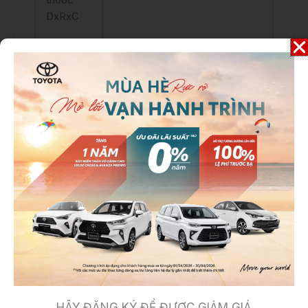
DxRxC
Không
1985/2605 kg
tải/toàn
tải
Chiều dài
2745 mm
cơ sở
Động cơ
2GD-FTV (2.4L), 4 xy lanh
thẳng hàng
Dung tích
2,393cc
công tác
HÃY ĐĂNG KÝ ĐỂ ĐƯỢC GIẢM GIÁ