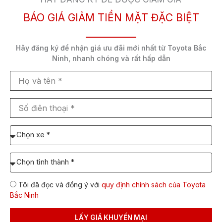
BÁO GIÁ GIẢM TIỀN MẶT ĐẶC BIỆT
Loại
Diesel
nhiên liệu
Hãy đăng ký để nhận
giá ưu đãi mới nhất
từ Toyota Bắc
Ninh,
nhanh chóng và rất hấp dẫn
Dung tích
80 lít
Họ
bình
và
tên
nhiên liệu
Số
điên
thoại
Chọn
Công
147 mã lực tại 3400 vòng/phút
xe
suất cực
cần
đại
Chọn
báo
Tỉnh/TP
giá:
dự
Tôi đã đọc và đồng ý với
quy định chính sách của Toyota
định
Mô-men
400 Nm tại 1600 vòng/phút
Bắc Ninh
lăn
xoắn cực
bánh
đại
LẤY GIÁ KHUYẾN MẠI