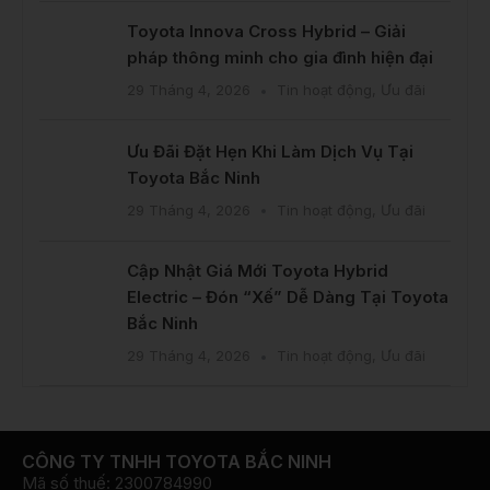
Toyota Innova Cross Hybrid – Giải
pháp thông minh cho gia đình hiện đại
29 Tháng 4, 2026
Tin hoạt động
,
Ưu đãi
Ưu Đãi Đặt Hẹn Khi Làm Dịch Vụ Tại
Toyota Bắc Ninh
29 Tháng 4, 2026
Tin hoạt động
,
Ưu đãi
Cập Nhật Giá Mới Toyota Hybrid
Electric – Đón “Xế” Dễ Dàng Tại Toyota
Bắc Ninh
29 Tháng 4, 2026
Tin hoạt động
,
Ưu đãi
CÔNG TY TNHH TOYOTA BẮC NINH
Mã số thuế: 2300784990