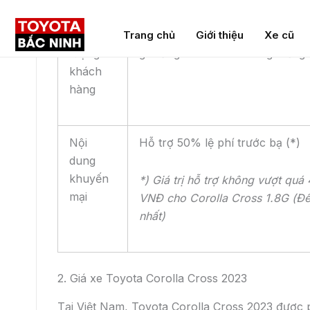
Đối
Tất cả khách hàng hoàn tất thủ 
tượng
gia tăng khi mua xe trong thời gi
khách
hàng
Nội
Hỗ trợ 50% lệ phí trước bạ (*)
dung
khuyến
*) Giá trị hỗ trợ không vượt q
mại
VNĐ cho Corolla Cross 1.8G (Để bi
nhất)
2. Giá xe Toyota Corolla Cross 2023