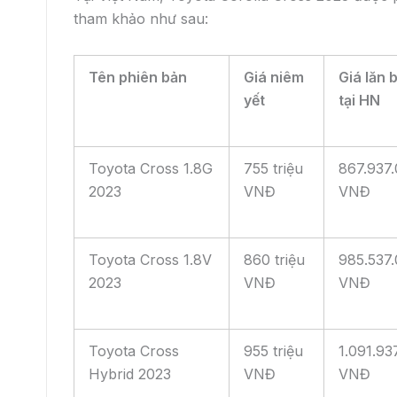
Tại Việt Nam, Toyota Corolla Cross 2023 được 
tham khảo như sau:
Tên phiên bản
Giá niêm
Giá lăn 
yết
tại HN
Toyota Cross 1.8G
755 triệu
867.937
2023
VNĐ
VNĐ
Toyota Cross 1.8V
860 triệu
985.537
2023
VNĐ
VNĐ
Toyota Cross
955 triệu
1.091.93
Hybrid 2023
VNĐ
VNĐ