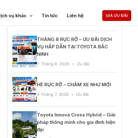
ĐỊNH GIÁ
TOYOTA BẮC NINH CÔNG BỐ GIẤY
PHÉP MÔI TRƯỜNG
ĐẶT HẸN
7 Tháng 8, 2026
Tin hoạt động
đồng ý với
quy định chính sách của
THÁNG 8 RỰC RỠ – ƯU ĐÃI DỊCH
GỌI NGAY
VỤ HẤP DẪN TẠI TOYOTA BẮC
NINH
ẤY GIÁ KHUYẾN MẠI
7 Tháng 8, 2026
Ưu đãi
HÈ RỰC RỠ – CHĂM XE NHƯ MỚI
4 Tháng 7, 2026
Ưu đãi
Toyota Innova Cross Hybrid – Giải
pháp thông minh cho gia đình hiện
đại