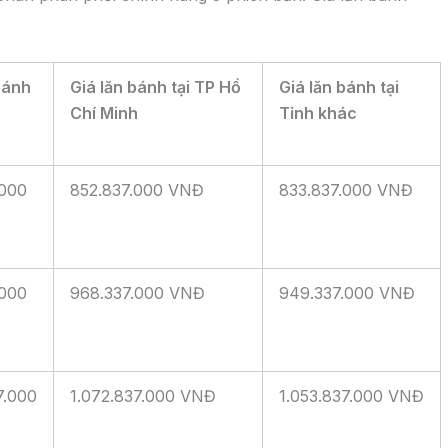
phân phân phối chính hãng 3 phiên bản. Giá lăn bánh
bánh
Giá lăn bánh tại TP Hồ
Giá lăn bánh tại
Chí Minh
Tỉnh khác
.000
852.837.000 VNĐ
833.837.000 VNĐ
.000
968.337.000 VNĐ
949.337.000 VNĐ
7.000
1.072.837.000 VNĐ
1.053.837.000 VNĐ