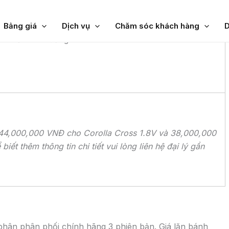
Chọn
xe
cần
tục thanh toán 100% và Đại lý đã xuất Hóa đơn Giá trị
Chọn
báo
Tỉnh/TP
giá:
an diễn ra chương trình.
dự
Tôi đã đọc và 
định
lăn
Toyota Bắc Ninh
bánh
L
uá 44,000,000 VNĐ cho Corolla Cross 1.8V và 38,000,000
ết thêm thông tin chi tiết vui lòng liên hệ đại lý gần