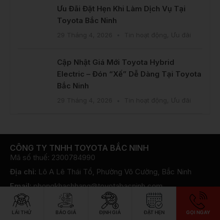
Ưu Đãi Đặt Hẹn Khi Làm Dịch Vụ Tại
Toyota Bắc Ninh
29 Tháng 4, 2026
Tin hoạt động
,
Ưu đãi
Cập Nhật Giá Mới Toyota Hybrid
Electric – Đón “Xế” Dễ Dàng Tại Toyota
Bắc Ninh
29 Tháng 4, 2026
Tin hoạt động
,
Ưu đãi
CÔNG TY TNHH TOYOTA BẮC NINH
Mã số thuế: 2300784990
Địa chỉ:
Lô A Lê Thái Tổ, Phường Võ Cường, Bắc Ninh
Email:
phongkhachhang@toyotabacninh.com
Hotline Liên hệ:
LÁI THỬ
BÁO GIÁ
ĐỊNH GIÁ
ĐẶT HẸN
GỌI NGAY
Điện thoại:
0916 292 292