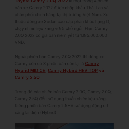
Toyota Camry 2.0Q 2022
là một trong 4 phiên
bản xe Camry 2022 được nhập khẩu Thái Lan và
phân phối chính hãng tại thị trường Việt Nam. Xe
thuộc dòng xe Sedan cao cấp phân khúc hạng D,
chạy nhiên liệu xăng với 5 chỗ ngồi. Hiện Camry
2.0Q 2022 có giá bán niêm yết từ 1.185.000.000
VNĐ.
Ngoài phiên bản Camry 2.0Q 2022 thì dòng xe
Camry còn có 3 phiên bản còn lại là
Camry
Hybrid MID CE
,
Camry Hybird HEV TOP
và
Camry 2.5Q
Trong đó các phiên bản Camry 2.0G, Camry 2.0Q,
Camry 2.5Q đều sử dụng thuần nhiên liệu xăng.
Riêng phiên bản Camry 2.5HV sử dụng động cơ
xăng lai điện (Hybrid).