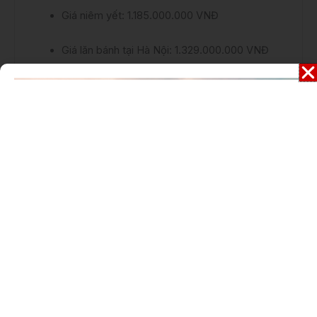
Giá niêm yết: 1.185.000.000 VNĐ
Giá lăn bánh tại Hà Nội: 1.329.000.000 VNĐ
Giá lăn bánh tại TP. Hồ Chí Minh:
1.306.000.000 VNĐ
Giá lăn bánh tại Tỉnh/ TP khác: 1.286.000.000
VNĐ
Giá xe Camry tham khảo chưa bao gồm 10% VAT
và chưa khuyến mại. Vui lòng liên hệ với
Toyota
Bắc Ninh
để nhận báo giá tốt nhất.
Xem thêm:
Đánh giá xe Toyota Camry 2.5Q
2022
Thông số kỹ thuật Toyota Camry 2.0Q 2022