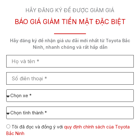
Chi tiết dưới đây là bảng
thông số kỹ thuật xe
HÃY ĐĂNG KÝ ĐỂ ĐƯỢC GIẢM GIÁ
Camry 2.0Q 2022
đang được niêm yết và bán tại
BÁO GIÁ GIẢM TIỀN MẶT ĐẶC BIỆT
Toyota Bắc Ninh.
Hãy đăng ký để nhận
giá ưu đãi mới nhất
từ Toyota Bắc
Tên xe
Toyota Camry 2.0Q 2022
Ninh,
nhanh chóng và rất hấp dẫn
Họ
và
Kiểu xe
Sedan hạng D
tên
Số
điên
Số chỗ ngồi
05
thoại
Chọn
xe
cần
Chọn
Chiều dài
4.885×1.840×1.445
báo
Tỉnh/TP
tổng thể
giá:
dự
Tôi đã đọc và đồng ý với
quy định chính sách của Toyota
định
Bắc Ninh
lăn
Chiều dài cơ
2.825