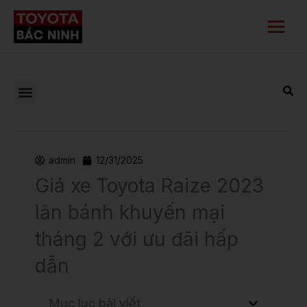
Nhảy
Main
tới
Menu
nội
dung
admin
12/31/2025
Giá xe Toyota Raize 2023
lăn bánh khuyến mại
tháng 2 với ưu đãi hấp
dẫn
Mục lục bài viết