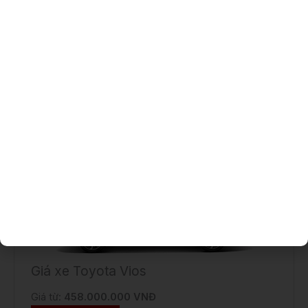
Báo giá ưu đãi
tốt nhất cho khách hàng
Quà tặng
thêm phụ kiện và bảo hiểm
Hỗ trợ vay mua xe
trả góp 85%
LẤY GIÁ ƯU ĐÃI
GỌI 0934-69-66-69
Giá xe Toyota Vios
Giá từ:
458.000.000 VNĐ