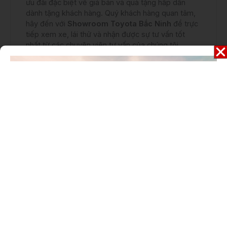
ưu đãi đặc biệt về giá bán và quà tặng hấp dẫn
dành tặng khách hàng. Quý khách hàng quan tâm,
hãy đến với
Showroom Toyota Bắc Ninh
để trực
tiếp xem xe, lái thử và nhận được sự tư vấn tốt
nhất từ các chuyên viên tư vấn của chúng tôi.
1. Giá xe Toyota Raize 2023 công bố mới bao
nhiêu?
Tháng này, giá xe Toyota Raize 2023 niêm yết
đang được bán tại đại lý của chúng tôi với bảng giá
như sau:
Phiên bản
Giá niêm yết
Toyota Raize 2023 (1
547.000.000
màu)
VNĐ