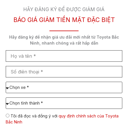
Toyota Raize 2023 (Bản 2
555.000.000
HÃY ĐĂNG KÝ ĐỂ ĐƯỢC GIẢM GIÁ
màu)
VNĐ
BÁO GIÁ GIẢM TIỀN MẶT ĐẶC BIỆT
Giá xe Toyota Raize
niêm yết công bố tháng
Hãy đăng ký để nhận
giá ưu đãi mới nhất
từ Toyota Bắc
2/2023 khởi điểm từ 547 triệu đồng cho phiên bản
Ninh,
nhanh chóng và rất hấp dẫn
1 màu đơn sắc. Với phiên bản 2 màu sắc kết hợp
(Đỏ/ Đen, Vàng/ đen, Xanh/ Đen), giá niêm yết
Họ
và
cộng thêm 8 triệu là 555 triệu đồng.
tên
Số
2. Giá xe Toyota Raize 2023 lăn bánh bao nhiêu?
điên
thoại
Chọn
Phiên
Giá
Giá
Giá
Giá
xe
bản
niêm
lăn
lăn
lăn
cần
Chọn
yết
bánh
bánh
bánh
báo
Tỉnh/TP
giá:
(triệu
HN
TP
tỉnh
dự
VNĐ)
(Triệu
HCM
khác
Tôi đã đọc và đồng ý với
quy định chính sách của Toyota
định
VNĐ)
(Triệu
(Triệu
Bắc Ninh
lăn
VNĐ)
VNĐ)