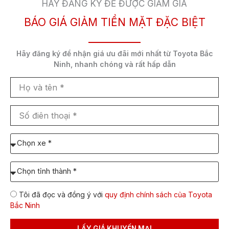
HÃY ĐĂNG KÝ ĐỂ ĐƯỢC GIẢM GIÁ
BÁO GIÁ GIẢM TIỀN MẶT ĐẶC BIỆT
Hãy đăng ký để nhận
giá ưu đãi mới nhất
từ Toyota Bắc
Ninh,
nhanh chóng và rất hấp dẫn
Họ
và
tên
Số
điên
thoại
Cụm mặt ca-lăng được thiết kế bành rộng sang hai
Chọn
bên, kết hợp với đèn chiếu sáng projector LED
xe
mảnh dạng lưỡi câu đôi, tạo nên một đôi mắt rất
cần
Chọn
“có hồn”. Các chi tiết mạ chrome vẫn được thêm
báo
Tỉnh/TP
vào để giữ lại dáng vẻ lịch sự, đạo mạo vốn có của
giá:
dự
những mẫu xe Toyota nói chung.
Tôi đã đọc và đồng ý với
quy định chính sách của Toyota
định
Bắc Ninh
lăn
bánh
LẤY GIÁ KHUYẾN MẠI