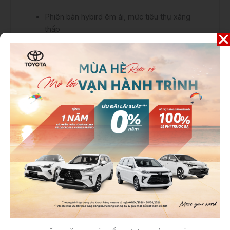
Phiên bản hybird êm ái, mức tiêu thụ xăng
thấp
Công nghệ an toàn tiên tiến với Toyota
Safety Sense 2
Hãy cùng
Toyota Bắc Ninh
tham khảo chi tiết về
xe Toyota Corolla Altis 2023 qua bài viết phân tích
chuyên sâu dưới đây.
1. Đánh giá xe Toyota Altis 2023: Thiết kế năng
động, bắt mắt
Bước sang thế hệ sản phẩm mới 2023, rõ ràng
thiết kế của
Corolla Altis
đã học hỏi được rất nhiều
từ đàn anh trứ danh
Toyota Camry
. Trong hình hài
một mẫu sedan hạng C, Corolla Altis sở hữu một
giao diện đầu xe rất hiện đại.