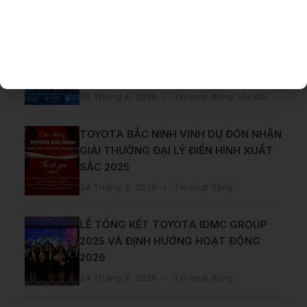
29 Tháng 4, 2026
Tin hoạt động
,
Ưu đãi
Cập Nhật Giá Mới Toyota Hybrid
Electric – Đón “Xế” Dễ Dàng Tại Toyota
Bắc Ninh
29 Tháng 4, 2026
Tin hoạt động
,
Ưu đãi
TOYOTA BẮC NINH VINH DỰ ĐÓN NHẬN
GIẢI THƯỞNG ĐẠI LÝ ĐIỂN HÌNH XUẤT
SẮC 2025
24 Tháng 3, 2026
Tin hoạt động
LỄ TỔNG KẾT TOYOTA IDMC GROUP
2025 VÀ ĐỊNH HƯỚNG HOẠT ĐỘNG
2026
24 Tháng 3, 2026
Tin hoạt động