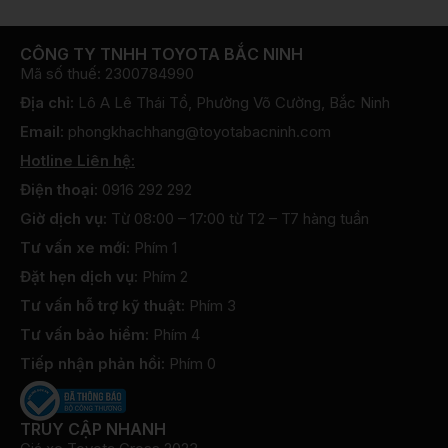
CÔNG TY TNHH TOYOTA BẮC NINH
Mã số thuế: 2300784990
Địa chỉ:
Lô A Lê Thái Tổ, Phường Võ Cường, Bắc Ninh
Email:
phongkhachhang@toyotabacninh.com
Hotline Liên hệ:
Điện thoại:
0916 292 292
Giờ dịch vụ:
Từ 08:00 – 17:00 từ T2 – T7 hàng tuần
Tư vấn xe mới:
Phím 1
Đặt hẹn dịch vụ:
Phím 2
Tư vấn hỗ trợ kỹ thuật:
Phím 3
Tư vấn bảo hiểm:
Phím 4
Tiếp nhận phản hồi:
Phím 0
TRUY CẬP NHANH