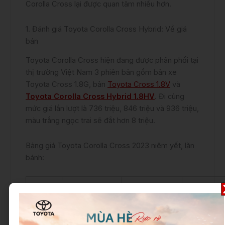
Corolla Cross lại được quan tâm nhiều hơn.
1. Đánh giá Toyota Corolla Cross Hybrid: Về giá
bán
Toyota Corolla Cross hiện đang được phân phối tại
thị trường Việt Nam 3 phiên bản gồm bản xe
Toyota Cross 1.8G, bản
Toyota Cross 1.8V
và
Toyota Corolla Cross Hybrid 1.8HV
. Đi cùng
mức giá lần lượt là 736 triệu, 846 triệu và 936 triệu,
màu trắng ngọc trai sẽ đắt hơn 8 triệu.
Bảng giá Toyota Corolla Cross 2023 niêm yết, lăn
bánh:
Phiên
Toyota
Toyota
Toyota
bản
Cross 1.8G
Cross 1.8V
Cross
Hybrid