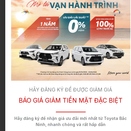
Giá
746.000.000
846.000.000
936.000.
bán
VNĐ
VNĐ
VNĐ
niêm
yết
Giá
861 triệu
973 triệu
1074 tỷ
lăn
bánh
HN
HÃY ĐĂNG KÝ ĐỂ ĐƯỢC GIẢM GIÁ
Giá
846 triệu
956 triệu
1056 tỷ
BÁO GIÁ GIẢM TIỀN MẶT ĐẶC BIỆT
lăn
bánh
TP
Hãy đăng ký để nhận
giá ưu đãi mới nhất
từ Toyota Bắc
Ninh,
nhanh chóng và rất hấp dẫn
HCM