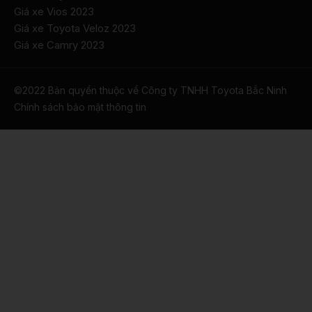
Giá xe Vios 2023
Giá xe Toyota Veloz 2023
Giá xe Camry 2023
©2022 Bản quyền thuộc về Công ty TNHH Toyota Bắc Ninh
​Chính sách bảo mật thông tin