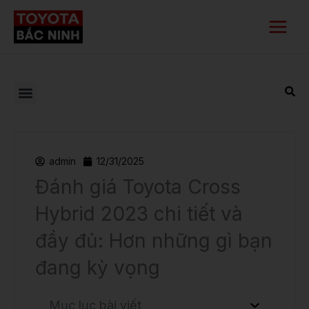
Nhảy
Main
tới
Menu
nội
dung
admin
12/31/2025
Đánh giá Toyota Cross
Hybrid 2023 chi tiết và
đầy đủ: Hơn những gì bạn
đang kỳ vọng
Mục lục bài viết