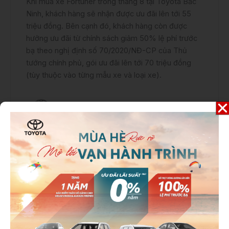
Khi mua xe Fortuner trong tháng 8 tại Toyota Bắc
Ninh, khách hàng sẽ nhận được ưu đãi lên tới 55
triệu đồng. Bên cạnh đó, khách hàng còn được
hưởng ưu đãi từ chính sách giảm 50% lệ phí trước
bạ theo nghị định số 70/2020/NĐ-CP của Thủ
tướng chính phủ, gói ưu đãi lên tới 70 triệu đồng
(tùy thuộc vào từng mẫu xe và loại xe).