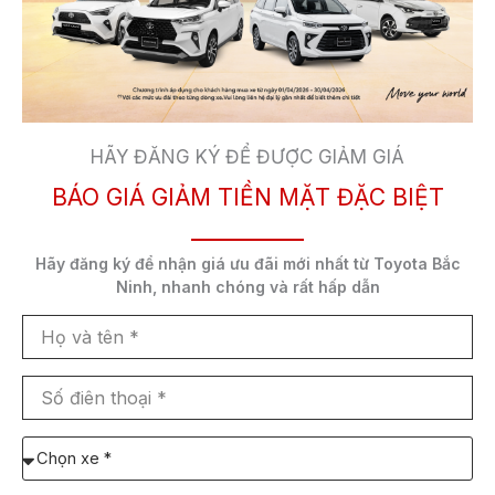
Ưu đãi khi mua xe fortuner tại Toyota Bắc Ninh
HÃY ĐĂNG KÝ ĐỂ ĐƯỢC GIẢM GIÁ
– Tặng 01 năm bảo hiểm thân vỏ Toyota
BÁO GIÁ GIẢM TIỀN MẶT ĐẶC BIỆT
– Tặng gói bảo dưởng 03 năm miễn phí (hoặc
100.000km tùy điều kiện nào đến trước)
Hãy đăng ký để nhận
giá ưu đãi mới nhất
từ Toyota Bắc
Ninh,
nhanh chóng và rất hấp dẫn
– Chương trình áp dụng cho mẫu xe Fortuner 2.4
Họ
AT 4×2 (FK), Fortuner 2.4 MT 4×2 (FG) sản xuất
và
trong nước
tên
Số
điên
– Chỉ áp dụng cho khách hàng hoàn tất thủ tục
thoại
thanh toán 100%
Chọn
xe
cần