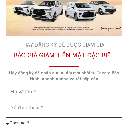
Chương trình ưu đãi dịch vụ
“Khuyến mãi mùa thu – vi vu sửa
chữa”:
HÃY ĐĂNG KÝ ĐỂ ĐƯỢC GIẢM GIÁ
BÁO GIÁ GIẢM TIỀN MẶT ĐẶC BIỆT
Giảm 20%
dịch vụ khử khuẩn
Giảm 15%
vật tư nước rửa kính chính
Hãy đăng ký để nhận
giá ưu đãi mới nhất
từ Toyota Bắc
hãng
Ninh,
nhanh chóng và rất hấp dẫn
Họ
Giảm 10%
thay dầu hộp số tự động
và
tên
Số
Giảm 10%
dịch vụ đo chỉnh góc đặt độ chụm
điên
thoại
Chọn
Tặng
gói đánh bóng vỏ xe với báo giá sơn có
xe