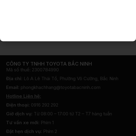
Cập Nhật Giá Mới Toyota Hybrid
Electric – Đón “Xế” Dễ Dàng Tại Toyota
Bắc Ninh
29 Tháng 4, 2026
Tin hoạt động
,
Ưu đãi
CÔNG TY TNHH TOYOTA BẮC NINH
Mã số thuế: 2300784990
Địa chỉ:
Lô A Lê Thái Tổ, Phường Võ Cường, Bắc Ninh
Email:
phongkhachhang@toyotabacninh.com
Hotline Liên hệ:
Điện thoại:
0916 292 292
Giờ dịch vụ:
Từ 08:00 – 17:00 từ T2 – T7 hàng tuần
Tư vấn xe mới:
Phím 1
Đặt hẹn dịch vụ:
Phím 2