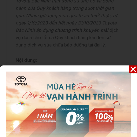
Toyota Bắc Ninh trân trọng sự ủng hộ và đồng
hành của Quý khách hàng trong suốt thời gian
qua. Nhằm gửi tặng món quà tri ân thiết thực, từ
ngày 1/10/2023 đến hết ngày 31/10/2023 Toyota
Bắc Ninh áp dụng
chương trình khuyến mãi
dịch
vụ dành cho tất cả Quý khách hàng khi đến sử
dụng dịch vụ sửa chữa bảo dưỡng tại đại lý.
Nội dung:
Chương trình ưu đãi dịch vụ “Ưu đãi mùa
thu – thoải mái vi vu”