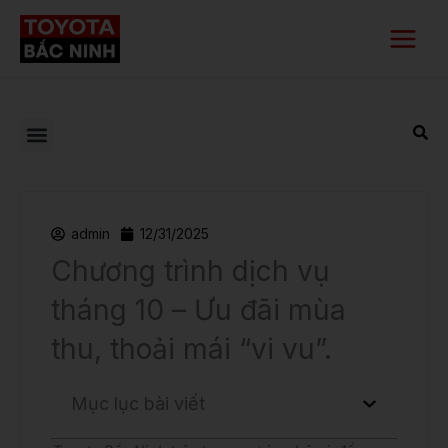
Nhảy
Main
tới
Menu
nội
dung
admin
12/31/2025
Chương trình dịch vụ
tháng 10 – Ưu đãi mùa
thu, thoải mái “vi vu”.
Mục lục bài viết