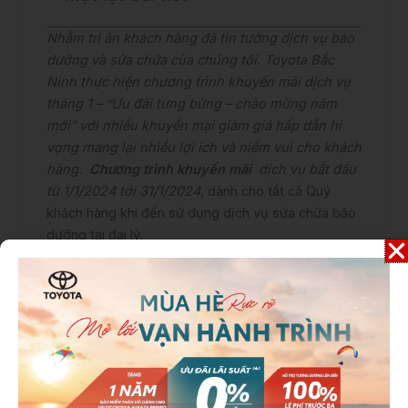
Nhằm tri ân khách hàng đã tin tưởng dịch vụ bảo
dưỡng và sửa chữa của chúng tôi. Toyota Bắc
Ninh thực hiện chương trình khuyến mãi dịch vụ
tháng 1 – “Ưu đãi tưng bừng – chào mừng năm
mới” với nhiều khuyến mại giảm giá hấp dẫn hi
vọng mang lại nhiều lợi ích và niềm vui cho khách
hàng.
Chương trình khuyến mãi
dịch vụ bắt đầu
từ 1/1/2024 tới 31/1/2024
, dành cho tất cả Quý
khách hàng khi đến sử dụng dịch vụ sửa chữa bảo
dưỡng tại đại lý.
Nội dung:
Chương trình ưu đãi dịch vụ “Ưu đãi tưng
bừng – Chào mừng năm mới”: