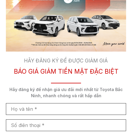
HÃY ĐĂNG KÝ ĐỂ ĐƯỢC GIẢM GIÁ
BÁO GIÁ GIẢM TIỀN MẶT ĐẶC BIỆT
Chương trình ưu đãi dịch vụ “ƯU ĐÃI TƯNG
BỪNG – CHÀO MỪNG NĂM MỚI”:
Hãy đăng ký để nhận
giá ưu đãi mới nhất
từ Toyota Bắc
Khi mua lốp Bridgestone:
Ninh,
nhanh chóng và rất hấp dẫn
Mua 2 lốp đường kính dưới 17 inch nhận
Họ
và
Voucher trị giá 150.000 VNĐ
tên
Số
Mua 2 lốp đường kính từ 17 inch đến 19 inch
điên