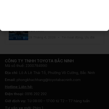
29 Tháng 4, 2026
Tin hoạt động
,
Ưu đãi
Cập Nhật Giá Mới Toyota Hybrid
Electric – Đón “Xế” Dễ Dàng Tại Toyota
Bắc Ninh
29 Tháng 4, 2026
Tin hoạt động
,
Ưu đãi
CÔNG TY TNHH TOYOTA BẮC NINH
Mã số thuế: 2300784990
Địa chỉ:
Lô A Lê Thái Tổ, Phường Võ Cường, Bắc Ninh
Email:
phongkhachhang@toyotabacninh.com
Hotline Liên hệ:
Điện thoại:
0916 292 292
Giờ dịch vụ:
Từ 08:00 – 17:00 từ T2 – T7 hàng tuần
Tư vấn xe mới:
Phím 1