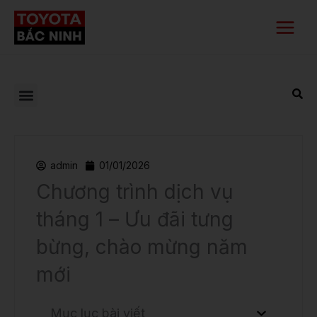
Nhảy
Main
tới
Menu
nội
dung
admin
01/01/2026
Chương trình dịch vụ
tháng 1 – Ưu đãi tưng
bừng, chào mừng năm
mới
Mục lục bài viết