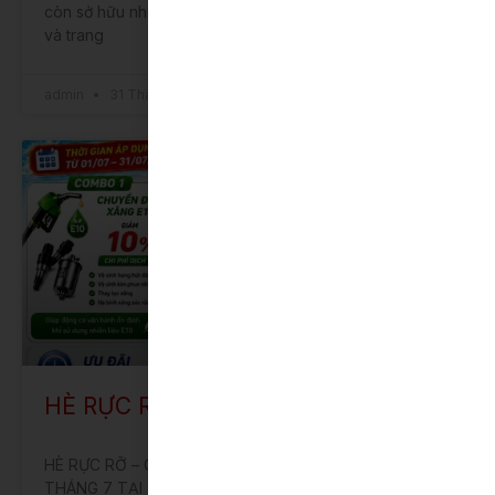
còn sở hữu nhiều ưu điểm nổi bật về công nghệ, an toàn
và trang
admin
31 Tháng 12, 2025
ƯU ĐÃI
HÈ RỰC RỠ – CHĂM XE NHƯ MỚI
HÈ RỰC RỠ – CHĂM XE NHƯ MỚI ƯU ĐÃI DỊCH VỤ
THÁNG 7 TẠI TOYOTA BẮC NINH Thời gian áp dụng: