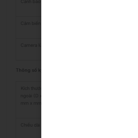
Cảnh báo phương tiện cắt ngang khi lùi
Có
Cảm biến hỗ trợ đỗ xe
Có
Camera lùi
Có
Thông số kỹ thuật ngoại thất:
Kích thước tổng thể bên
4030 x 1710 x
ngoài (D x R x C) (mm x
1605
mm x mm)
Chiều dài cơ sở (mm)
2525