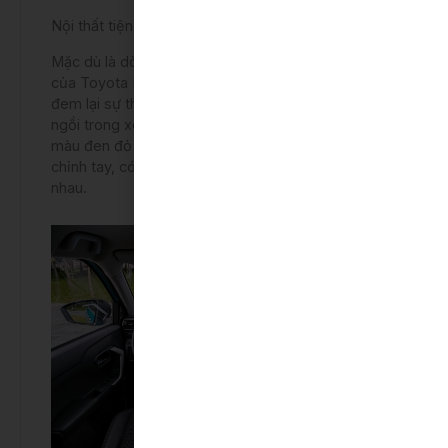
Nội thất tiện nghi và rộng rãi
Mặc dù là dòng xe SUV hạng A, thế nhưng nội thất
của Toyota Raize vẫn đảm bảo tiện nghi, rộng rãi,
đem lại sự thoải mái cho người ngồi bên trong. Ghế
ngồi trong xe đều được bọc nỉ cao cấp, với tông
màu đen đỏ đẹp mắt. Tất cả ghế ngồi đều được
chỉnh tay, có thể chỉnh theo nhiều hướng khác
nhau.