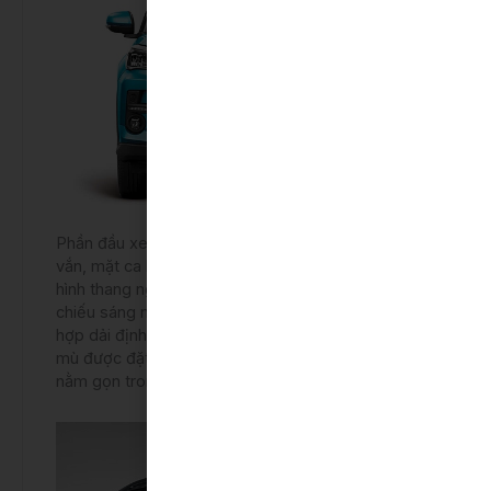
Phần đầu xe Toyota Raize có thiết kế khá vuông
vắn, mặt ca lăng của xe có lưới tản nhiệt theo dạng
hình thang ngược chiếm phần lần đầu xe. Đèn
chiếu sáng nằm chung cụm với đèn báo rẽ, có tích
hợp dải định vị ban ngày LED, trong khi đèn sương
mù được đặt nằm phía dưới gần tấm cản trước,
nằm gọn trong hốc.