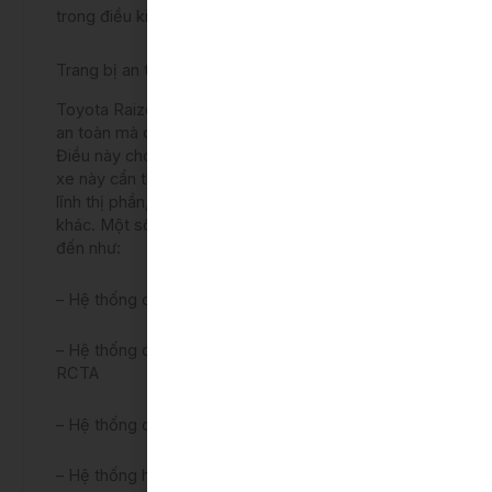
trong điều kiện giao thông đô thị.
Trang bị an toàn đầy đủ
Toyota Raize được trang bị đầy đủ các tính năng
an toàn mà các dòng SUV hạng B hiện nay đều có.
Điều này cho thấy Toyota đã chăm chút cho mẫu
xe này cẩn thận như thế nào nhằm có thể chiếm
lĩnh thị phần, cạnh tranh trực tiếp với các đối thủ
khác. Một số tính năng an toàn của xe có thể kể
đến như:
– Hệ thống cảnh báo điểm mù BSM
– Hệ thống cảnh báo phương tiện cắt ngang khi lùi
RCTA
– Hệ thống chống bó cứng phanh ABS
– Hệ thống hỗ trợ lực phanh điện tử EBD