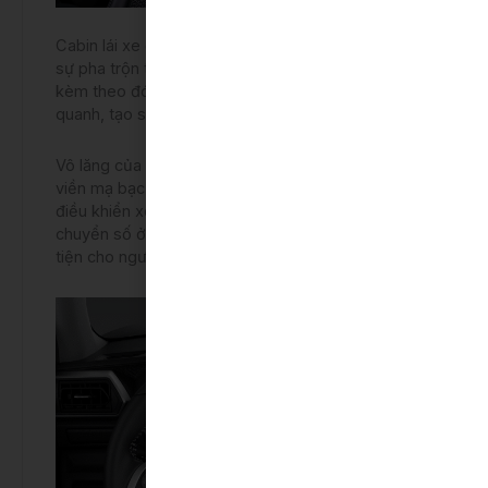
Cabin lái xe được thiết kế tinh tế và khéo léo, với
sự pha trộn tông màu đen ở các chi tiết nhựa ốp,
kèm theo đó là các viền mạ bạc nhấn nhá xung
quanh, tạo sự nổi bật và sang trọng.
Vô lăng của Raize có dạng 3 chấu, được bọc da,
viền mạ bạc, có đầy đủ các nút chức năng giúp
điều khiển xe dễ dàng. Vô lăng có tích hợp lẫy
chuyển số ở phía sau, tăng thêm sự thao tác thuận
tiện cho người lái xe.