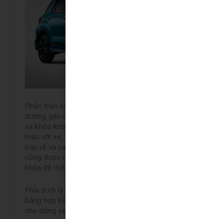
Phần thân của xe có thiết kế góc cạnh, với những
đường gân dập nổi tạo nên sự mạnh mẽ, trẻ trung
và khỏe khoắn. Gương chiếu hậu được sơn cùng
màu với xe, có tích hợp chỉnh điện, gập điện, đèn
báo rẽ và cảnh báo điểm mù BSM. Tay nắm cửa
cũng được mạ Crom sáng bóng, sử dụng chìa
khóa để mở.
Phía dưới là bộ lazang 17 inch, thiết kế dạng xoáy
bằng hợp kim sáng bóng, tạo sự hiện đại, phá cách
cho dòng xe.