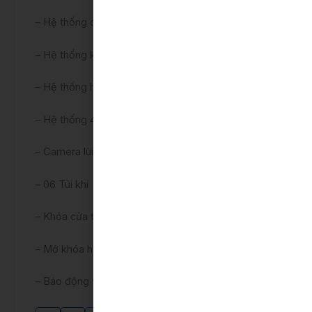
– Hệ thống cân bằng điện tử VSC
– Hệ thống kiểm soát lực kéo TRC
– Hệ thống hỗ trợ khởi hành ngang dốc HAC
– Hệ thống 4 cảm biến
– Camera lùi
– 06 Túi khí
– Khóa cửa theo tốc độ
– Mở khóa hộp số
– Báo động và mã hóa động cơ