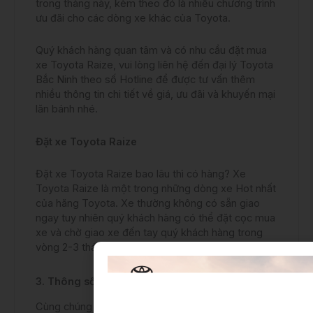
trong tháng này, kèm theo đó là nhiều chương trình
ưu đãi cho các dòng xe khác của Toyota.
Quý khách hàng quan tâm và có nhu cầu đặt mua
xe Toyota Raize, vui lòng liên hệ đến đại lý Toyota
Bắc Ninh theo số Hotline để được tư vấn thêm
nhiều thông tin chi tiết về giá, ưu đãi và khuyến mại
lăn bánh nhé.
Đặt xe Toyota Raize
Đặt xe Toyota Raize bao lâu thì có hàng? Xe
Toyota Raize là một trong những dòng xe Hot nhất
của hãng Toyota. Xe thường không có sẵn giao
ngay tuy nhiên quý khách hàng có thể đặt cọc mua
xe và chờ giao xe đến tay quý khách hàng trong
vòng 2-3 tháng sau đó.
3. Thông số kỹ thuật
Cùng chúng tôi tham khảo chi tiết bảng thông số