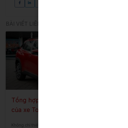
BÀI VIẾT LIÊN QUAN
COROLLA CROSS
Tổng hợp những ưu điểm nổi bật
của xe Toyota Corolla Cross 2022
Không chỉ thiết kế cuốn hút mà Toyota Corolla Cross