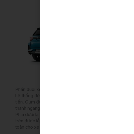
Phần đuôi xe cũng được thiết kế khá vuông vức,
hệ thống đèn hậu sử dụng công nghệ LED tiên
tiến. Cụm đèn hậu nối liền với nhau thông qua
thanh ngang được sơn đen bóng, tạo sự liền mạch.
Phía dưới là tấm cản sau được sơn màu đen, bên
trên được lắp tấm phản quang giúp đảm bảo an
toàn cho xe phía sau quan sát.