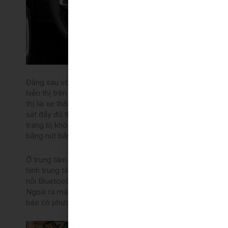
Đằng sau vô lăng là đồng hồ kỹ thuật số cao cấp,
hiển thị trên màn hình 7 inch LCD, với 4 chế độ hiển
thị lái xe thông minh, giúp người lái xe có thể quan
sát đầy đủ thông số khi vận hành. Raize còn được
trang bị khóa thông minh, giúp khởi động xe chỉ
bằng nút bấm, không cần chìa.
Ở trung tâm cabin lái xe là hệ thống giải trí, với màn
hình trung tâm kích thước 9 inch, có tích hợp kết
nối Bluetooth, Android Auto, Apple Carplay,…
Ngoài ra màn hình này cũng hỗ trợ camera lùi, cảnh
báo có phương tiện cắt ngang,…