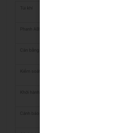
Túi khí
6
Phanh ABS, EBD, BA
Có
Cân bằng điện tử
Có
Kiểm soát lực kéo
Có
Khởi hành ngang dốc
Có
Cảnh báo điểm mù
Có