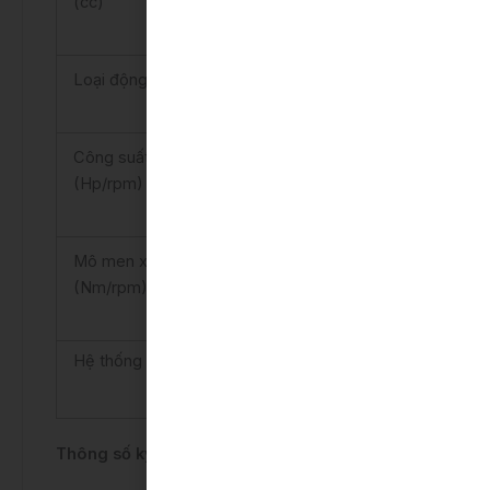
(cc)
Loại động cơ
Tăng áp
Công suất tối đa
98/6000
(Hp/rpm)
Mô men xoắn tối đa
140/2400 – 4000
(Nm/rpm)
Hệ thống treo
Mc Pherson
Thông số kỹ thuật trang bị an toàn: