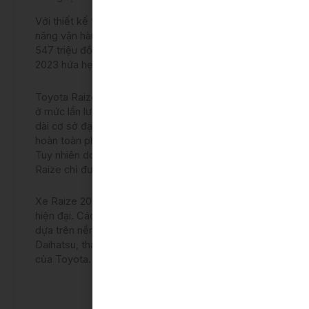
Với thiết kế trẻ trung, nhiều tính năng hiện đại, khả
năng vận hành hứng khởi và đặc biệt là mức giá
547 triệu đồng – vô cùng hợp lý, Toyota Raize
2023 hứa hẹn sẽ tạo nên một sân chơi bùng nổ.
Toyota Raize 2023 có kích thước dài x rộng x cao
ở mức lần lượt là 4.030 x 1.710 x 1.605 (mm), chiều
dài cơ sở đạt 2.525 mm. Kích thước này thực tế
hoàn toàn phù hợp với các dòng xe SUV hạng B.
Tuy nhiên do động cơ của xe chỉ có 1.0L cho nên
Raize chỉ được xếp ở phân khúc SUV hạng A.
Xe Raize 2023 sở hữu thiết kế có phần trẻ trung
hiện đại. Các dòng xe Raize 2023 được phát triển
dựa trên nền tảng khung gầm mới DNGA của hãng
Daihatsu, thay cho khung gầm TNGA truyền thống
của Toyota.