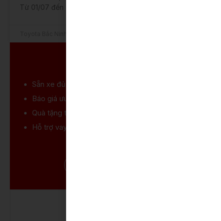
Từ 01/07 đến
Toyota Bắc Ninh
4 Tháng 7, 2026
LIÊN HỆ MUA XE
Sẵn xe
đủ màu, giao ngay trong ngày
Báo giá ưu đãi
tốt nhất cho khách hàng
Quà tặng
thêm phụ kiện và bảo hiểm
Hỗ trợ vay mua xe
trả góp 85%
LẤY GIÁ ƯU ĐÃI
GỌI 0934-69-66-69