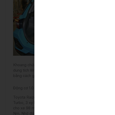
Khoang chứa hành lý phía sau xe khá rộng rãi, có
dung tích lên tới 369 lít, có thể cơi nới rộng thêm
bằng cách gập hàng ghế phía sau xuống.
Động cơ 1.0 tubor tăng áp
Toyota Raize sử dụng khối động cơ tăng áp 1.0L
Turbo, 3 xy lanh, giúp cung cấp công suất tối đa
cho xe 98 mã lực, momen xoắn cực đại đạt 140
Nm. Nhờ đó mà chiếc xe có thể vận hành ổn định