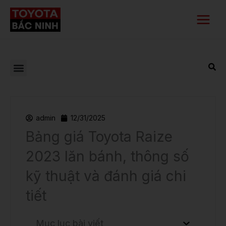
Nhảy
Main
tới
Menu
nội
dung
admin
12/31/2025
Bảng giá Toyota Raize
2023 lăn bánh, thông số
kỹ thuật và đánh giá chi
tiết
Mục lục bài viết