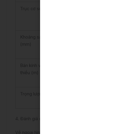
Trục cơ sở (mm)
Trước:
1475/Sau:1470
Khoảng sáng gầm xe
200
(mm)
Bán kính vòng quay tối
5.1
thiểu (m)
Trọng lượng thân xe (kg)
1035
4. Đánh giá chi tiết
Về ngoại hình và thiết kế